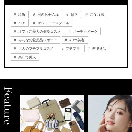
診断
服のお手入れ
韓国
こなれ感
ヘア
セレモニースタイル
オフィス美人の偏愛コスメ
ノーテクメーク
みんなの愛用品レポート
40代美容
大人のプチプラコスメ
プチプラ
無印良品
楽して美人