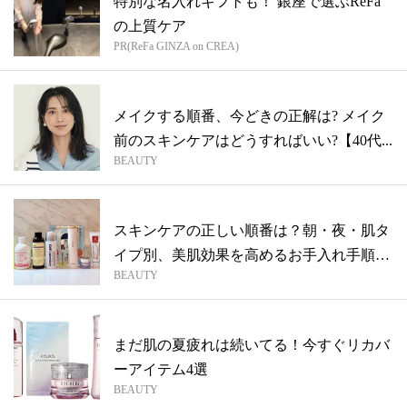
特別な名入れギフトも！ 銀座で選ぶReFa
の上質ケア
PR(ReFa GINZA on CREA)
メイクする順番、今どきの正解は? メイク
前のスキンケアはどうすればいい?【40代...
BEAUTY
スキンケアの正しい順番は？朝・夜・肌タ
イプ別、美肌効果を高めるお手入れ手順を
BEAUTY
徹底...
まだ肌の夏疲れは続いてる！今すぐリカバ
ーアイテム4選
BEAUTY