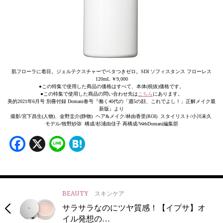
肌フローラに着目。ジェルテクスチャーでベタつきゼロ。SDI ソフィスタンス フローレス
120mL ￥9,000
●この特集で使用した商品の価格はすべて、本体(税抜)価格です。
●この特集で使用した商品の問い合わせ先は
こちら
にあります。
美的2021年6月号 別冊付録 Domani春号『働く40代の「週5の顔、これでよし！」正解メイク最
新版』より
撮影/宮下昌生(人物)、金野圭介(静物) ヘア&メイク/林由香里(ROI) スタイリスト/小川未久
モデル/牧野紗弥 構成/杉浦由佳子 再構成/WebDomani編集部
Facebook
X
Line
Hatena
BEAUTY
スキンケア
サラサラなのにツヤ質感！【イプサ】オ
イル発想の…