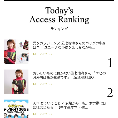
ランキング
元タカラジェンヌ 凪七瑠海さんのバッグの中身
は？ 「ユニークな小物を楽しみながら…
LIFESTYLE
おいしいものに目がない凪七瑠海さん 「エビの
お寿司は断然生派です」【宝塚歌劇団O…
LIFESTYLE
ん!? どういうこと？ 安堵から一転、女の勘はほ
ぼほぼ当たる！【中学生ママ（40…
LIFESTYLE