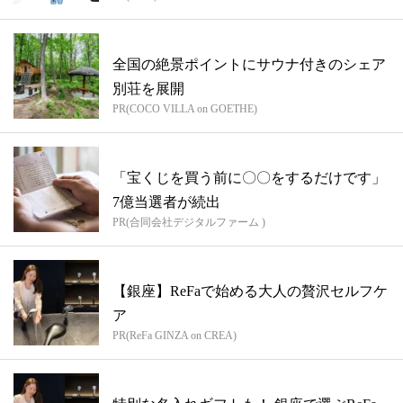
全国の絶景ポイントにサウナ付きのシェア
別荘を展開
PR(COCO VILLA on GOETHE)
「宝くじを買う前に〇〇をするだけです」
7億当選者が続出
PR(合同会社デジタルファーム )
【銀座】ReFaで始める大人の贅沢セルフケ
ア
PR(ReFa GINZA on CREA)