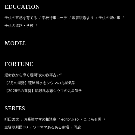
EDUCATION
子供の五感を育てる
学校行事コーデ
教育現場より
子供の習い事
/
/
/
/
子供の進路・学校
/
MODEL
FORTUNE
運命数から導く週間“女の数字占い”
【2月の運勢】琉球風水志シウマの九星気学
【2026年の運勢】琉球風水志シウマの九星気学
SERIES
町田啓太
お受験ママの相談室
editor_kao
こじらせ男
/
/
/
/
宝塚歌劇団OG
ワーママあるある劇場
耳恋
/
/