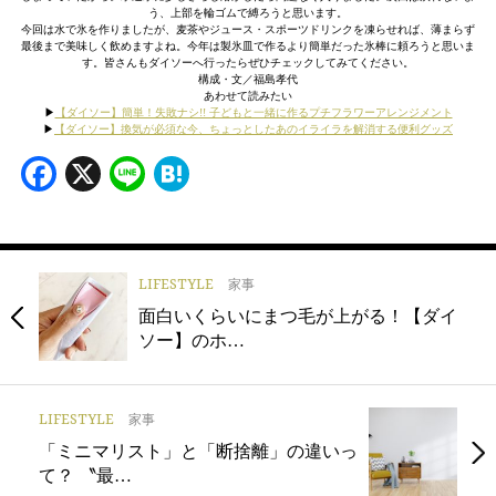
う、上部を輪ゴムで縛ろうと思います。
今回は水で氷を作りましたが、麦茶やジュース・スポーツドリンクを凍らせれば、薄まらず
最後まで美味しく飲めますよね。今年は製氷皿で作るより簡単だった氷棒に頼ろうと思いま
す。皆さんもダイソーへ行ったらぜひチェックしてみてください。
構成・文／福島孝代
あわせて読みたい
▶︎
【ダイソー】簡単！失敗ナシ!! 子どもと一緒に作るプチフラワーアレンジメント
▶︎
【ダイソー】換気が必須な今、ちょっとしたあのイライラを解消する便利グッズ
Facebook
X
Line
Hatena
LIFESTYLE
家事
面白いくらいにまつ毛が上がる！【ダイ
ソー】のホ…
LIFESTYLE
家事
「ミニマリスト」と「断捨離」の違いっ
て？ 〝最…