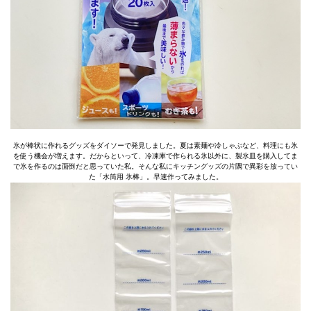
氷が棒状に作れるグッズをダイソーで発見しました。夏は素麺や冷しゃぶなど、料理にも氷
を使う機会が増えます。だからといって、冷凍庫で作られる氷以外に、製氷皿を購入してま
で氷を作るのは面倒だと思っていた私。そんな私にキッチングッズの片隅で異彩を放ってい
た「水筒用 氷棒」。早速作ってみました。