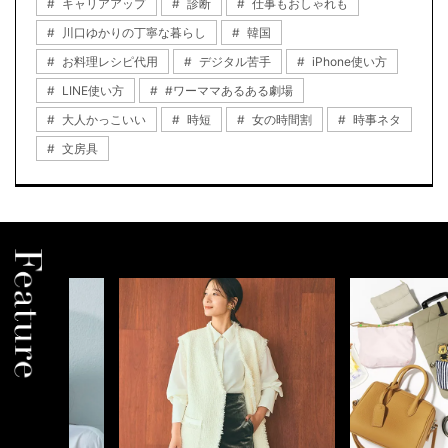
キャリアアップ
診断
仕事もおしゃれも
川口ゆかりの丁寧な暮らし
韓国
お料理レシピ代用
デジタル苦手
iPhone使い方
LINE使い方
#ワーママあるある劇場
大人かっこいい
時短
女の時間割
時事ネタ
文房具