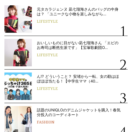
元タカラジェンヌ 凪七瑠海さんのバッグの中身
は？ 「ユニークな小物を楽しみながら…
LIFESTYLE
おいしいものに目がない凪七瑠海さん 「エビの
お寿司は断然生派です」【宝塚歌劇団O…
LIFESTYLE
ん!? どういうこと？ 安堵から一転、女の勘はほ
ぼほぼ当たる！【中学生ママ（40…
LIFESTYLE
話題のUNIQLOのデニムジャケットを購入！春気
分投入のコーディネート
FASHION