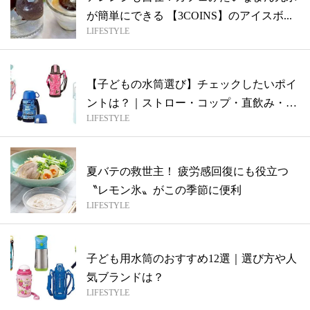
が簡単にできる 【3COINS】のアイスボ...
LIFESTYLE
【子どもの水筒選び】チェックしたいポイ
ントは？｜ストロー・コップ・直飲み・
LIFESTYLE
2wa...
夏バテの救世主！ 疲労感回復にも役立つ
〝レモン氷〟がこの季節に便利
LIFESTYLE
子ども用水筒のおすすめ12選｜選び方や人
気ブランドは？
LIFESTYLE