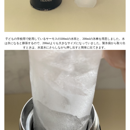
子どもの学校用で使用しているサーモスの500mlの水筒と、200mlの氷棒を用意しました。水
は氷になると膨張するので、200mlよりも大きなサイズになっていました。製氷袋から取り出
すときは、水道水にさらしながら押し出すと簡単に出てきます。