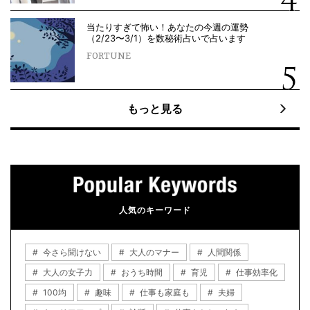
当たりすぎて怖い！あなたの今週の運勢
（2/23〜3/1）を数秘術占いで占います
FORTUNE
もっと見る
人気のキーワード
今さら聞けない
大人のマナー
人間関係
大人の女子力
おうち時間
育児
仕事効率化
100均
趣味
仕事も家庭も
夫婦