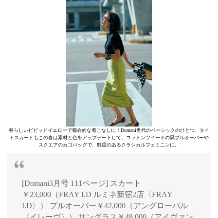
春らしいビビッドイエローで都会的な着こなしに！Domani世代のベーシックのひとつ、タイ
トスカートもこの春は素材と色をアップデートして。コットンツイードの黒プルオーバーや
スクエアのカゴバッグで、鮮度のあるクラシカルフェミニンに。
[Domani3月号 111ページ] スカート
￥23,000（FRAY I.D ルミネ新宿2店〈FRAY
I.D〉） プルオーバー￥42,000（アングローバル
〈イレーヴ〉） サングラス￥48,000（アイヴァン