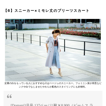
【6】スニーカー×ミモレ丈のプリーツスカート
定番の白をもっている人におすすめなのはベージュのスニーカー。フェミニン派が得意なピ
ンクや白でなじませたやわらか配色のスタイリングにも好相性。
[Domani3月号 137ページ] 靴￥8,900（ビームス ラ