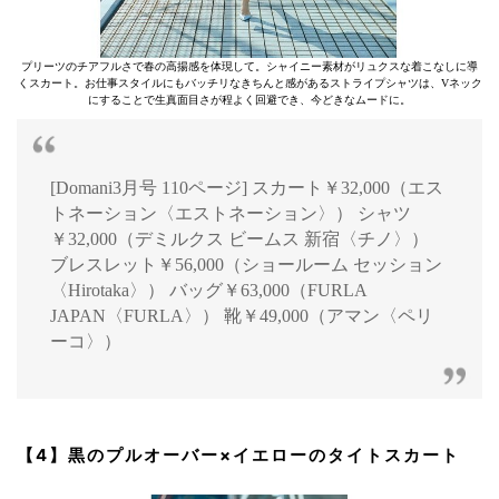
プリーツのチアフルさで春の高揚感を体現して。シャイニー素材がリュクスな着こなしに導
くスカート。お仕事スタイルにもバッチリなきちんと感があるストライプシャツは、Vネック
にすることで生真面目さが程よく回避でき、今どきなムードに。
[Domani3月号 110ページ] スカート￥32,000（エス
トネーション〈エストネーション〉） シャツ
￥32,000（デミルクス ビームス 新宿〈チノ〉）
ブレスレット￥56,000（ショールーム セッション
〈Hirotaka〉） バッグ￥63,000（FURLA
JAPAN〈FURLA〉） 靴￥49,000（アマン〈ペリ
ーコ〉）
【4】黒のプルオーバー×イエローのタイトスカート