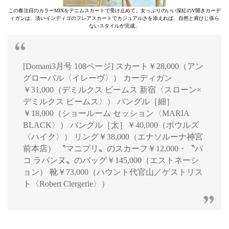
この春注目のカラーMIXをデニムスカートで受け止めて。女っぷりのいい深紅のV開きカーデ
ィガンは、淡いインディゴのフレアスカートでカジュアルさを添えれば、自然と肩ひじ張ら
ないスタイルが完成。
[Domani3月号 108ページ] スカート￥28,000（アン
グローバル〈イレーヴ〉） カーディガン
￥31,000（デミルクス ビームス 新宿〈スローン×
デミルクス ビームス〉） バングル［細］
￥18,000（ショールーム セッション〈MARIA
BLACK〉） バングル［太］￥40,000（ボウルズ
〈ハイク〉） リング￥38,000（エナソルーナ神宮
前本店） 〝マニプリ〟のスカーフ￥12,000・〝パ
コ ラバンヌ〟のバッグ￥145,000（エストネーシ
ョン） 靴￥73,000（ハウント代官山／ゲストリス
ト〈Robert Clergerie〉）