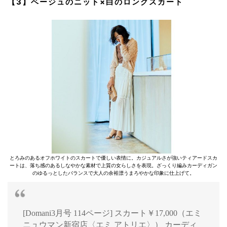
【3】ベージュのニット×白のロングスカート
とろみのあるオフホワイトのスカートで優しい表情に。カジュアルさが強いティアードスカ
ートは、落ち感のあるしなやかな素材で上質の女らしさを表現。ざっくり編みカーディガン
のゆるっとしたバランスで大人の余裕漂うまろやかな印象に仕上げて。
[Domani3月号 114ページ] スカート￥17,000（エミ
ニュウマン新宿店〈エミ アトリエ〉） カーディ