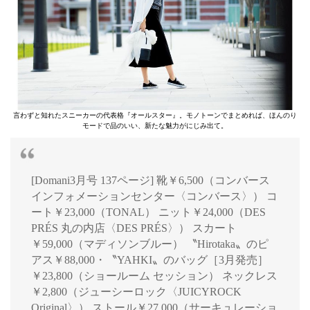
言わずと知れたスニーカーの代表格『オールスター』。モノトーンでまとめれば、ほんのり
モードで品のいい、新たな魅力がにじみ出て。
[Domani3月号 137ページ] 靴￥6,500（コンバース
インフォメーションセンター〈コンバース〉） コ
ート￥23,000（TONAL） ニット￥24,000（DES
PRÉS 丸の内店〈DES PRÉS〉） スカート
￥59,000（マディソンブルー） 〝Hirotaka〟のピ
アス￥88,000・〝YAHKI〟のバッグ［3月発売］
￥23,800（ショールーム セッション） ネックレス
￥2,800（ジューシーロック〈JUICYROCK
Original〉） ストール￥27,000（サーキュレーショ