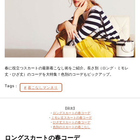
春に役立つスカートの最新着こなし術をご紹介。長さ別（ロング・ミモレ
丈・ひざ丈）のコーデを大特集！色別のコーデもピックアップ。
Tags：
着こなしマンネリ
【目次】
・
ロングスカートの春コーデ
・
ミモレ丈スカートの春コーデ
・
ひざ丈スカートの春コーデ
・
色別のスカートの着こなし
ロングスカートの春コーデ