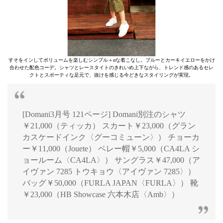
すそをインしてボリュームを楽しむシンプル＋αな着こなし。ブルーとカーキイエローをかけ
合わせた配色コーデ。シャツとレースタイトのきれいめ上下ながら、トレンド感のあるセレ
クトとスポーティな足元で、抜けを感じる今どきなスタイリングが実現。
[Domani3月号 121ページ] Domani別注のシャツ
￥21,000（ティッカ） スカート￥23,000（グラン
カスケードインク〈グーコミューン〉） チョーカ
ー￥11,000（Jouete） ベレー帽￥5,000（CA4LA シ
ョールーム〈CA4LA〉） サングラス￥47,000（ア
イヴァン 7285 トウキョウ〈アイヴァン 7285〉）
バッグ￥50,000（FURLA JAPAN〈FURLA〉） 靴
￥23,000（HB Showcase 六本木店〈Amb〉）