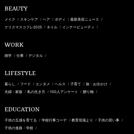
BEAUTY
メイク
スキンケア
ヘア
ボディ
最新美容ニュース
/
/
/
/
/
クリスマスコフレ2025
ネイル
インナービューティ
/
/
/
WORK
雑学
仕事
デジタル
/
/
/
LIFESTYLE
暮らし
フード
エンタメ
ヘルス
子育て
旅・お出かけ
/
/
/
/
/
/
夫婦・家族
私の生き方
100人アンケート
贈り物
/
/
/
/
EDUCATION
子供の五感を育てる
学校行事コーデ
教育現場より
子供の習い事
/
/
/
/
子供の進路・学校
/