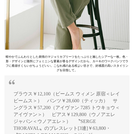
軽やかでふんわりとした表情のマジョリカプリーツをたっぷりと施したシアーな一枚。色・
形・デザインと随所にフェミニンな要素が香るデザインだから、カーキのワークパンツでラ
フに着崩すくらいがちょうどいい。こなれ感のある程よい甘さで、好感度の高いスタイリン
グを目指して。
ブラウス￥12,100（ビームス ウィメン 原宿＜レイ
ビームス＞） パンツ￥28,600（ティッカ） サ
ングラス￥57,200（アイヴァン 7285 トウキョウ＜
アイヴァン＞） ピアス￥129,800（ウノアエレ
ジャパン＜ウノアエレ＞） 〝SERGE
THORAVAL〟のブレスレット[3連]￥63,800・