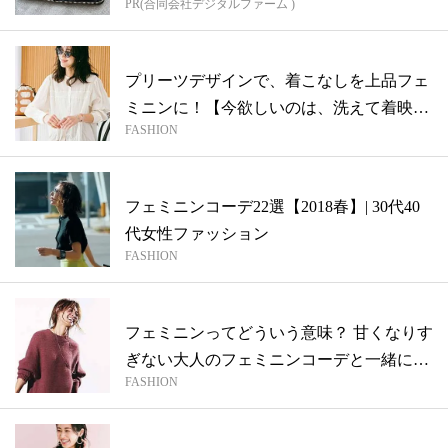
PR(合同会社デジタルファーム )
プリーツデザインで、着こなしを上品フェ
ミニンに！【今欲しいのは、洗えて着映え
FASHION
るブ...
フェミニンコーデ22選【2018春】| 30代40
代女性ファッション
FASHION
フェミニンってどういう意味？ 甘くなりす
ぎない大人のフェミニンコーデと一緒に解
FASHION
説