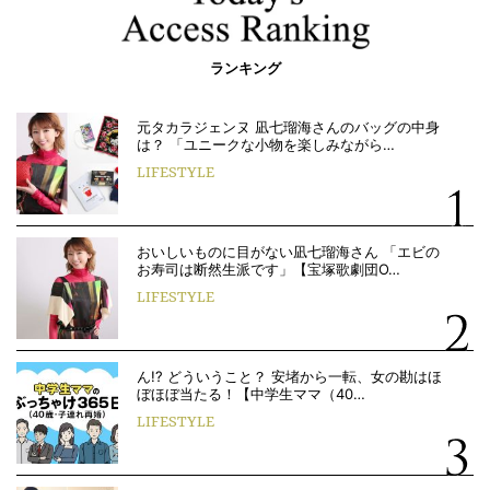
ランキング
元タカラジェンヌ 凪七瑠海さんのバッグの中身
は？ 「ユニークな小物を楽しみながら…
LIFESTYLE
おいしいものに目がない凪七瑠海さん 「エビの
お寿司は断然生派です」【宝塚歌劇団O…
LIFESTYLE
ん!? どういうこと？ 安堵から一転、女の勘はほ
ぼほぼ当たる！【中学生ママ（40…
LIFESTYLE