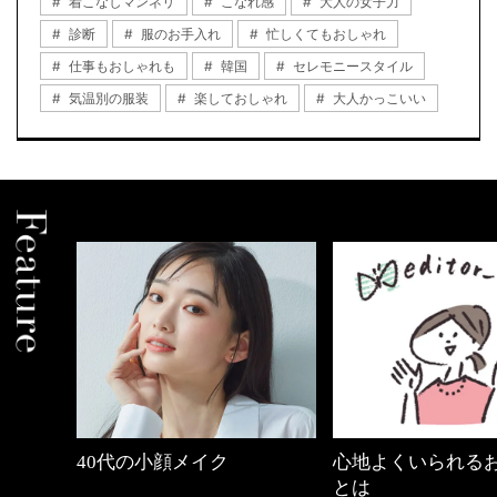
着こなしマンネリ
こなれ感
大人の女子力
診断
服のお手入れ
忙しくてもおしゃれ
仕事もおしゃれも
韓国
セレモニースタイル
気温別の服装
楽しておしゃれ
大人かっこいい
心地よくいられるおしゃれ
【ワーママのきれ
とは
ュアル通勤】