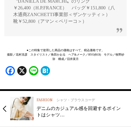
〝DANIELA DE MARCHI〟のリング
￥26,400（H.P.FRANCE） バッグ￥151,800（八
木通商ZANCHETTI事業部＜ザンケッティ＞）
靴￥52,800（アマン＜ペリーコ＞）
●この特集で使用した商品の価格はすべて、税込価格です。
撮影／花村克彦 スタイリスト／角田かおる ヘア&メーク／RYO(ROI) モデル／牧野紗
弥 構成／旧井菜月
Facebook
X
Line
Hatena
FASHION
シャツ・ブラウスコーデ
デニムのカジュアル感を回避するポイン
トはシャツ…