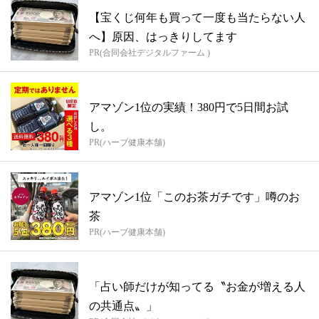
【宝くじ何年も買って一度も当たらない人
へ】原因、はっきりしてます
PR(合同会社デジタルファーム )
アマゾン1位の実績！380円で5日間お試
し。
PR(ハーブ健康本舗)
アマゾン1位「このお茶ガチです」噂のお
茶
PR(ハーブ健康本舗)
「占い師だけが知ってる〝お金が増える人
の共通点〟」