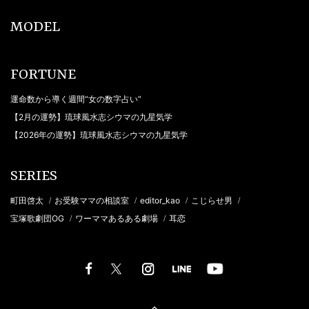
MODEL
FORTUNE
運命数から導く週間“女の数字占い”
【2月の運勢】琉球風水志シウマの九星気学
【2026年の運勢】琉球風水志シウマの九星気学
SERIES
町田啓太
お受験ママの相談室
editor_kao
こじらせ男
/
/
/
/
宝塚歌劇団OG
ワーママあるある劇場
耳恋
/
/