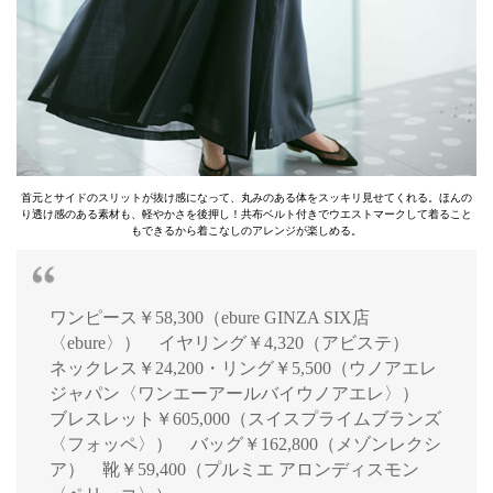
首元とサイドのスリットが抜け感になって、丸みのある体をスッキリ見せてくれる。ほんの
り透け感のある素材も、軽やかさを後押し！共布ベルト付きでウエストマークして着ること
もできるから着こなしのアレンジが楽しめる。
ワンピース￥58,300（ebure GINZA SIX店
〈ebure〉） イヤリング￥4,320（アビステ）
ネックレス￥24,200・リング￥5,500（ウノアエレ
ジャパン〈ワンエーアールバイウノアエレ〉）
ブレスレット￥605,000（スイスプライムブランズ
〈フォッペ〉） バッグ￥162,800（メゾンレクシ
ア） 靴￥59,400（プルミエ アロンディスモン