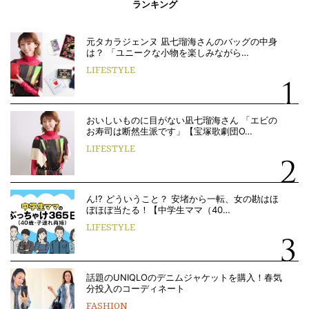
ランキング
元タカラジェンヌ 凪七瑠海さんのバッグの中身
は？ 「ユニークな小物を楽しみながら…
LIFESTYLE
おいしいものに目がない凪七瑠海さん 「エビの
お寿司は断然生派です」【宝塚歌劇団O…
LIFESTYLE
ん!? どういうこと？ 安堵から一転、女の勘はほ
ぼほぼ当たる！【中学生ママ（40…
LIFESTYLE
話題のUNIQLOのデニムジャケットを購入！春気
分投入のコーディネート
FASHION