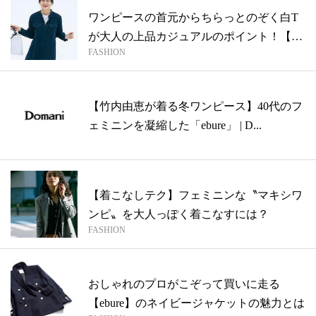
ワンピースの首元からちらっとのぞく白T
が大人の上品カジュアルのポイント！【着
FASHION
こな...
【竹内由恵が着る冬ワンピース】40代のフ
ェミニンを凝縮した「ebure」 | D...
【着こなしテク】フェミニンな〝マキシワ
ンピ〟を大人っぽく着こなすには？
FASHION
おしゃれのプロがこぞって買いに走る
【ebure】のネイビージャケットの魅力とは