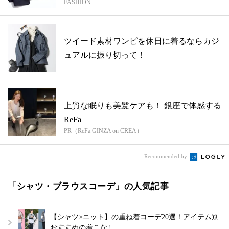
FASHION
ツイード素材ワンピを休日に着るならカジ
ュアルに振り切って！
上質な眠りも美髪ケアも！ 銀座で体感する
ReFa
PR（ReFa GINZA on CREA）
Recommended by
「シャツ・ブラウスコーデ」の人気記事
【シャツ×ニット】の重ね着コーデ20選！アイテム別
おすすめの着こなし