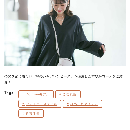
今の季節に着たい〝黒のシャツワンピース〟を使用した華やかコーデをご紹
介！
Tags：
Domaniモデル
こなれ感
セレモニースタイル
ほめられアイテム
近藤千尋