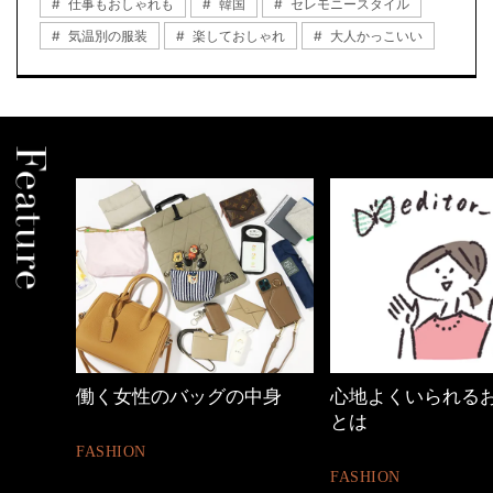
仕事もおしゃれも
韓国
セレモニースタイル
気温別の服装
楽しておしゃれ
大人かっこいい
ッグの中身
心地よくいられるおしゃれ
【ワーママ
とは
ュアル通勤
FASHION
FASHION