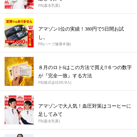
PR(森永乳業)
アマゾン1位の実績！380円で5日間お試
し。
PR(ハーブ健康本舗)
８月のロト6はこの方法で買え!!６つの数字
が『完全一致』する方法
PR(株式会社MURA)
アマゾンで大人気！血圧対策はコーヒーに
足してみて
PR(森永乳業)