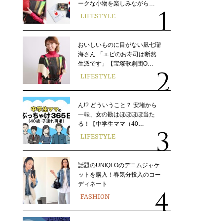
ークな小物を楽しみながら…
LIFESTYLE
おいしいものに目がない凪七瑠
海さん 「エビのお寿司は断然
生派です」【宝塚歌劇団O…
LIFESTYLE
ん!? どういうこと？ 安堵から
一転、女の勘はほぼほぼ当た
る！【中学生ママ（40…
LIFESTYLE
話題のUNIQLOのデニムジャケ
ットを購入！春気分投入のコー
ディネート
FASHION