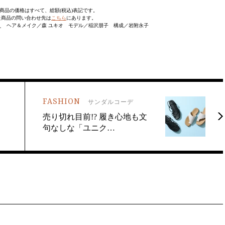
商品の価格はすべて、総額(税込)表記です。
た商品の問い合わせ先は
こちら
にあります。
 ヘア＆メイク／森 ユキオ モデル／稲沢朋子 構成／岩附永子
FASHION
サンダルコーデ
】
売り切れ目前!? 履き心地も文
句なしな「ユニク…