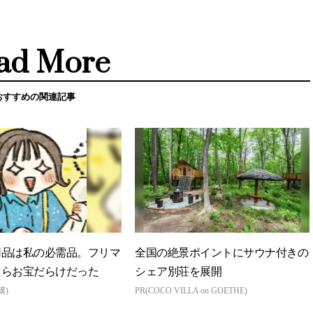
ad More
おすすめの関連記事
用品は私の必需品。フリマ
全国の絶景ポイントにサウナ付きの
たらお宝だらけだった
シェア別荘を展開
構)
PR(COCO VILLA on GOETHE)