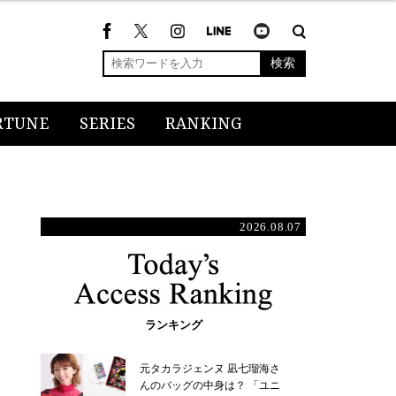
検索
RTUNE
SERIES
RANKING
2026.08.07
ランキング
元タカラジェンヌ 凪七瑠海さ
んのバッグの中身は？ 「ユニ