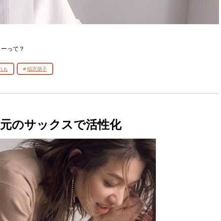
ラーって？
れも
稲沢朋子
元のサックスで活性化