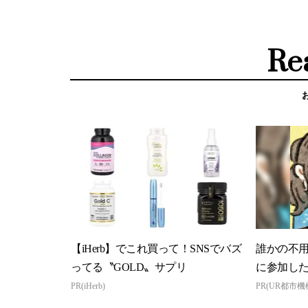
Re
【iHerb】でこれ買って！SNSでバズ
誰かの不
ってる〝GOLD〟サプリ
に参加し
PR(iHerb)
PR(UR都市機