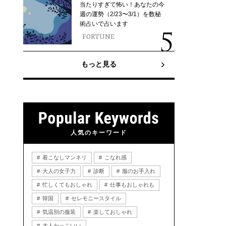
当たりすぎて怖い！あなたの今
週の運勢（2/23〜3/1）を数秘
術占いで占います
FORTUNE
もっと見る
人気のキーワード
着こなしマンネリ
こなれ感
大人の女子力
診断
服のお手入れ
忙しくてもおしゃれ
仕事もおしゃれも
韓国
セレモニースタイル
気温別の服装
楽しておしゃれ
大人かっこいい