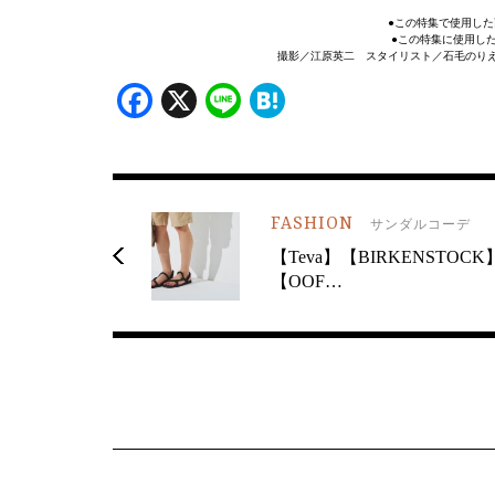
●この特集で使用した
●この特集に使用し
撮影／江原英二 スタイリスト／石毛のりえ
Facebook
X
Line
Hatena
FASHION
サンダルコーデ
【Teva】【BIRKENSTOCK
【OOF…