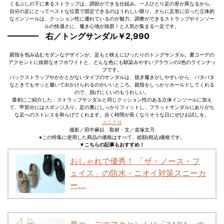
くるぶしの下に来るストラップは、調節ができる仕組み。一人ひとり足の形が異なるから、
自分の足にとってベストな位置で固定できるのはうれしい限り。さらに足形に沿った立体的
なインソールは、クッション性に優れているのが魅力。調整ができるストラップやインソー
ルの快適さに、履き心地が抜群！と人気が集まる一足です。
右／トングサンダル￥2,990
親指を包み込むモダンなデザインが、足もと映えにぴったりのトングサンダル。夏コーデの
アクセントに抜群なオフホワイトと、どんな色にも馴染みやすいブラウンの2色のラインナッ
プです。
バックストラップやかかとがないタイプのサンダルは、脱ぎ履きがしやすいから、バタバタ
なときでもサッと履いて出かけられるのがいいところ。親指をしっかりホールドしてくれる
ので、脱げにくいのもうれしい。
最初にご紹介した、ストラップサンダルと同じクッション性のある立体インソールに加え
て、甲部分にはスポンジ入り。足の裏にしっかりフィットし、フラットサンダルにありがち
な足へのストレスを和らげてくれます。歩く時間が長くなりそうな日にぜひお試しを。
ユニクロ
撮影／田中麻以 取材・文／道塚文乃
●この特集に使用した商品の価格はすべて、総額(税込)価格です。
▼こちらの記事もおすすめ！
おしゃれで優秀！ 「ザ・ノース・フ
ェイス」の防水・ニオイ対策スニーカ
ー…