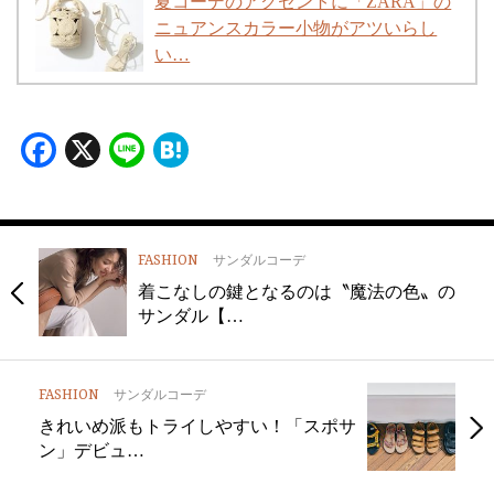
夏コーデのアクセントに「ZARA」の
ニュアンスカラー小物がアツいらし
い…
Facebook
X
Line
Hatena
FASHION
サンダルコーデ
着こなしの鍵となるのは〝魔法の色〟の
サンダル【…
FASHION
サンダルコーデ
きれいめ派もトライしやすい！「スポサ
ン」デビュ…