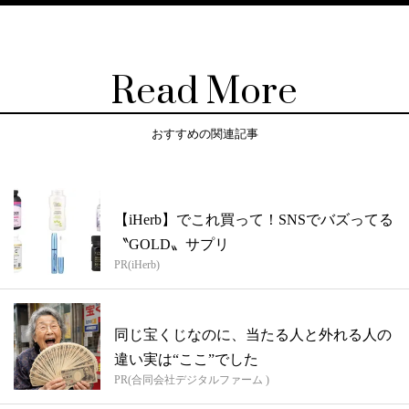
Read More
おすすめの関連記事
【iHerb】でこれ買って！SNSでバズってる
〝GOLD〟サプリ
PR(iHerb)
同じ宝くじなのに、当たる人と外れる人の
違い実は“ここ”でした
PR(合同会社デジタルファーム )