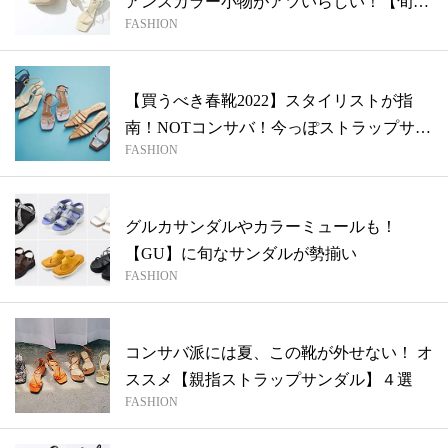
アンスカラー小物がアツいらしい！【旬な
FASHION
ア...
【買うべき春靴2022】スタイリストが指
南！NOTコンサバ！今っぽストラップサ
FASHION
ン...
グルカサンダルやカラーミュールも！
【GU】に旬なサンダルが勢揃い
FASHION
コンサバ派には夏、この靴が外せない！ オ
ススメ【親指ストラップサンダル】４選
FASHION