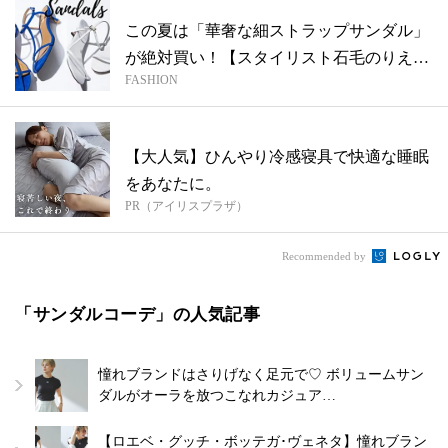
この夏は「華奢な細ストラップサンダル」
が絶対買い！【スタイリスト石毛のりえさ
FASHION
ん推...
【大人気】ひんやり冷感寝具で快適な睡眠
をあなたに。
PR（アイリスプラザ）
Recommended by
「サンダルコーデ」の人気記事
憧れブランドはさりげなく足元で♡ ボリュームサン
ダルがオーラを放つこなれカジュア…
【ロエベ・グッチ・ボッテガ･ヴェネタ】憧れブラン