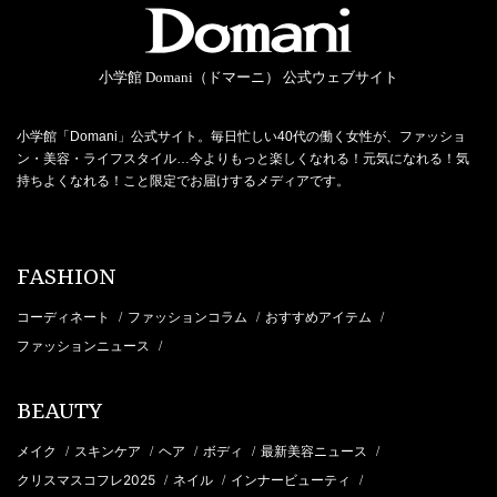
小学館 Domani（ドマーニ） 公式ウェブサイト
小学館「Domani」公式サイト。毎日忙しい40代の働く女性が、ファッショ
ン・美容・ライフスタイル…今よりもっと楽しくなれる！元気になれる！気
持ちよくなれる！こと限定でお届けするメディアです。
FASHION
コーディネート
ファッションコラム
おすすめアイテム
/
/
/
ファッションニュース
/
BEAUTY
メイク
スキンケア
ヘア
ボディ
最新美容ニュース
/
/
/
/
/
クリスマスコフレ2025
ネイル
インナービューティ
/
/
/