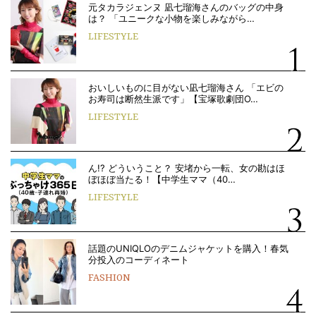
元タカラジェンヌ 凪七瑠海さんのバッグの中身
は？ 「ユニークな小物を楽しみながら…
LIFESTYLE
おいしいものに目がない凪七瑠海さん 「エビの
お寿司は断然生派です」【宝塚歌劇団O…
LIFESTYLE
ん!? どういうこと？ 安堵から一転、女の勘はほ
ぼほぼ当たる！【中学生ママ（40…
LIFESTYLE
話題のUNIQLOのデニムジャケットを購入！春気
分投入のコーディネート
FASHION