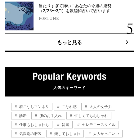
当たりすぎて怖い！あなたの今週の運勢
（2/23〜3/1）を数秘術占いで占います
FORTUNE
もっと見る
人気のキーワード
着こなしマンネリ
こなれ感
大人の女子力
診断
服のお手入れ
忙しくてもおしゃれ
仕事もおしゃれも
韓国
セレモニースタイル
気温別の服装
楽しておしゃれ
大人かっこいい