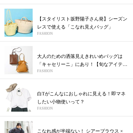
【スタイリスト坂野陽子さん発】シーズン
レスで使える「こなれ見えバッグ」
FASHION
大人のための洒落見えきれいめバッグは
「キャセリーニ」にあり！【旬なアイテム
FASHION
SCO...
白Tがこんなにおしゃれに見える！即マネ
したい小物使いって？
FASHION
こなれ感が半端ない！ シアーブラウス ×