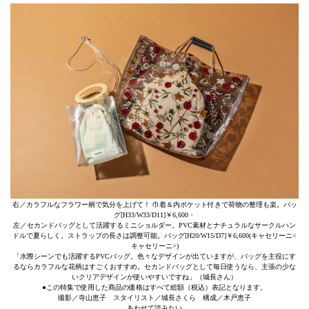
右／カラフルなフラワー柄で気分を上げて！ 巾着＆内ポケット付きで荷物の整理も楽。バッ
グ[H33/W33/D11]￥6,600・
左／セカンドバッグとして活躍するミニショルダー。PVC素材とナチュラルなサークルハン
ドルで夏らしく。ストラップの長さは調整可能。バッグ[H20/W15/D7]￥6,600(キャセリーニ<
キャセリーニ>)
「水際シーンでも活躍するPVCバッグ。色々なデザインが出ていますが、バッグを主役にす
るならカラフルな花柄はすごくおすすめ。セカンドバッグとして毎日使うなら、主張の少な
いクリアデザインが使いやすいですね」（城長さん）
●この特集で使用した商品の価格はすべて総額（税込）表記となります。
撮影／寺山恵子 スタイリスト／城長さくら 構成／木戸恵子
あわせて読みたい