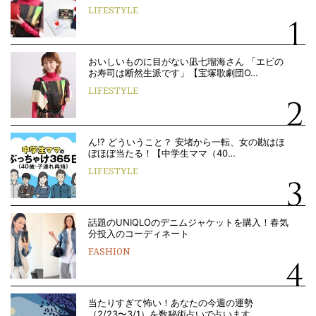
LIFESTYLE
おいしいものに目がない凪七瑠海さん 「エビの
お寿司は断然生派です」【宝塚歌劇団O…
LIFESTYLE
ん!? どういうこと？ 安堵から一転、女の勘はほ
ぼほぼ当たる！【中学生ママ（40…
LIFESTYLE
話題のUNIQLOのデニムジャケットを購入！春気
分投入のコーディネート
FASHION
当たりすぎて怖い！あなたの今週の運勢
（2/23〜3/1）を数秘術占いで占います