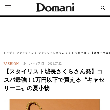
トップ
ファッション
ファッションコラム
おしゃれプロ
【スタイリス
おしゃれプロ
FASHION
2021.07.12
【スタイリスト城長さくらさん発】コ
スパ最強！1万円以下で買える〝キャセ
リーニ〟の夏小物