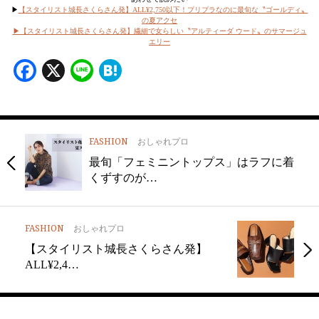
▶︎
【スタイリスト城長さくらさん発】ALL¥2,750以下！プリプラなのに最旬な〝ゴールディ〟
の夏アクセ
▶︎【スタイリスト城長さくらさん発】繊細で女らしい〝アルティーダ ウード〟のサマージュ
エリー
Facebook
X
Line
Hatena
FASHION
おしゃれプロ
最旬「フェミニントップス」はラフに着
くずすのが…
FASHION
おしゃれプロ
【スタイリスト城長さくらさん発】
ALL¥2,4…