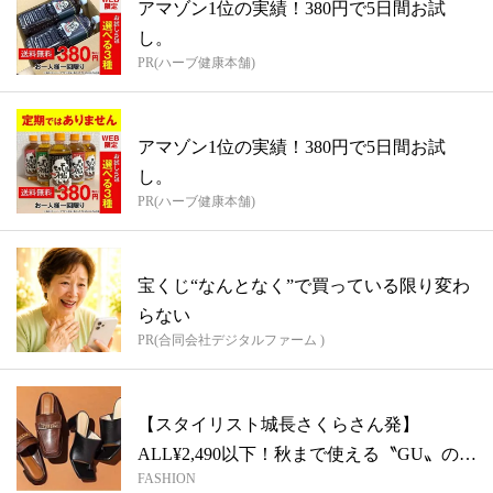
アマゾン1位の実績！380円で5日間お試
し。
PR(ハーブ健康本舗)
アマゾン1位の実績！380円で5日間お試
し。
PR(ハーブ健康本舗)
宝くじ“なんとなく”で買っている限り変わ
らない
PR(合同会社デジタルファーム )
【スタイリスト城長さくらさん発】
ALL¥2,490以下！秋まで使える〝GU〟の
FASHION
高...