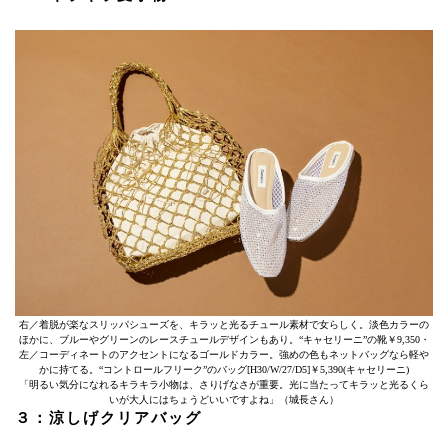
右／着脱が楽なスリッパシューズを、キラッと光るチュール素材で女らしく。淡色カラーの
ほかに、ブルーやグリーンのレースチュールデザインもあり。“キャセリーニ”の靴￥9,350・
左／コーディネートのアクセントになるゴールドカラー。強めの色もネットバッグなら軽や
かに持てる。“コントロールフリーク”のバッグ[H30/W/27/D5]￥5,390(キャセリーニ)
「明るい気分になれるキラキラ小物は、さりげなさが重要。光に当たってキラッと光るくら
いが大人にはちょうどいいですよね」（城長さん）
３：涼しげクリアバッグ