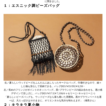
に聞きました。
１：エスニック調ビーズバッグ
右／夏らしいウッドビーズをふんだんにあしらったサークルバッグ。巾着付きなので、細々
した物も安心して収納できる。バッグ[H21/W21/D5]￥8,250・
左／長めのフリンジがポイントのネットバッグ。黒×ブラウンビーズの組み合わせも、透け感
デザインで涼しげに。バッグ[H21/W17.5]￥7,150(キャセリーニ<キャセリーニ>)
「夏らしいビーズバッグも、ウッドビーズなら落ち着いた雰囲気。黒やブラウンベースを選
べば、大人っぽさはそのままに、オリエンタルな気分を味わえます」（城長さん）
２：キラキラ夏小物