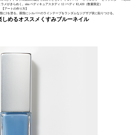
がきらめく。uka ペディキュアスタディ 12 /ペディ ¥2,420（数量限定）
【アートの作り方】
指に2を塗る。親指にシルバーのラインテープをランダムなジグザグ状に貼りつける。
楽しめるオススメくすみブルーネイル