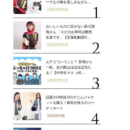
ークな小物を楽しみながら…
LIFESTYLE
おいしいものに目がない凪七瑠
海さん 「エビのお寿司は断然
生派です」【宝塚歌劇団O…
LIFESTYLE
ん!? どういうこと？ 安堵から
一転、女の勘はほぼほぼ当た
る！【中学生ママ（40…
LIFESTYLE
話題のUNIQLOのデニムジャケ
ットを購入！春気分投入のコー
ディネート
FASHION