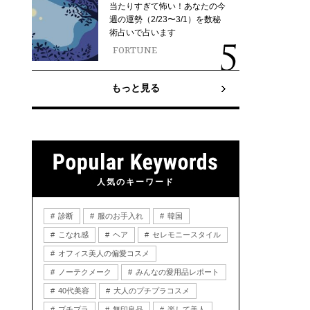
当たりすぎて怖い！あなたの今
週の運勢（2/23〜3/1）を数秘
術占いで占います
FORTUNE
もっと見る
人気のキーワード
診断
服のお手入れ
韓国
こなれ感
ヘア
セレモニースタイル
オフィス美人の偏愛コスメ
ノーテクメーク
みんなの愛用品レポート
40代美容
大人のプチプラコスメ
プチプラ
無印良品
楽して美人