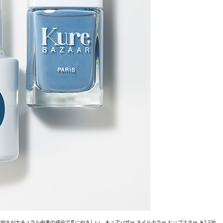
0％がナチュラル由来の成分で爪にやさしい。キュアバザー ネイルカラー ヒップスター ￥2,530