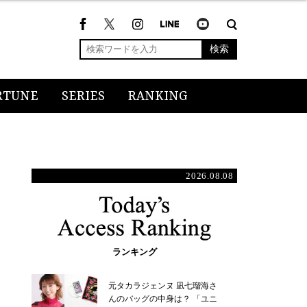
検索
RTUNE
SERIES
RANKING
2026.08.08
ランキング
元タカラジェンヌ 凪七瑠海さ
んのバッグの中身は？ 「ユニ