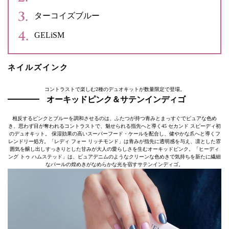
ターコイズブルー
GELiSM
ネイルズインク
コントラストで楽しむ2種のデュオキットが数量限定で登場。
オーキッドピンク＆サテンインディゴ
相反するピンクとブルーを調和させるのは、ふたつが持つ青みとまっすぐでピュアな色め
き、思わず目が奪われるコントラストで、魅せられる指先へと導く45 セカンド スピーディ初
のデュオキット。 保湿効果の高いスーパーフード・ケールを配合し、健やかな爪へと導くフ
レンドリー処方。「レディ フォー リッチモンド」は青みが指先に透明感を与え、凛とした雰
囲気を醸し出しすっきりとした甘みが大人の愛らしさを生むオーキッドピンク。「ヒーディ
ング トゥ ハムステッド」は、ピュアデニムのようなクリーンな色めきで気持ちを新たに繊細
なパールの煌めきがなめらかな光を宿すサテンインディゴ。