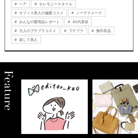
ヘア
セレモニースタイル
オフィス美人の偏愛コスメ
ノーテクメーク
みんなの愛用品レポート
40代美容
大人のプチプラコスメ
プチプラ
無印良品
楽して美人