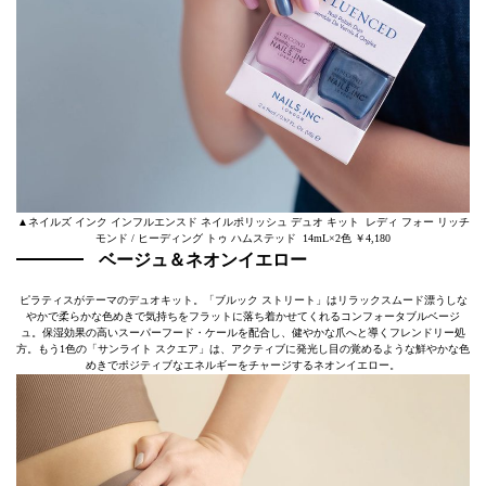
▲ネイルズ インク インフルエンスド ネイルポリッシュ デュオ キット レディ フォー リッチ
モンド / ヒーディング トゥ ハムステッド 14mL×2色 ￥4,180
ベージュ＆ネオンイエロー
ピラティスがテーマのデュオキット。「ブルック ストリート」はリラックスムード漂うしな
やかで柔らかな色めきで気持ちをフラットに落ち着かせてくれるコンフォータブルベージ
ュ。保湿効果の高いスーパーフード・ケールを配合し、健やかな爪へと導くフレンドリー処
方。もう1色の「サンライト スクエア」は、アクティブに発光し目の覚めるような鮮やかな色
めきでポジティブなエネルギーをチャージするネオンイエロー。