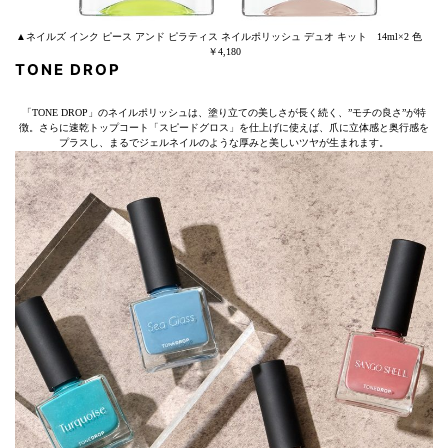
▲ネイルズ インク ピース アンド ピラティス ネイルポリッシュ デュオ キット 14ml×2 色
￥4,180
TONE DROP
「TONE DROP」のネイルポリッシュは、塗り立ての美しさが長く続く、”モチの良さ”が特
徴。さらに速乾トップコート「スピードグロス」を仕上げに使えば、爪に立体感と奥行感を
プラスし、まるでジェルネイルのような厚みと美しいツヤが生まれます。