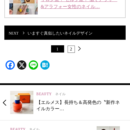
&アラフォー女性のネイル…
いますぐ真似したいネイルデザイン
1
2
Facebook
X
Line
Hatena
BEAUTY
ネイル
【エルメス】長持ち＆高発色の〝新作ネ
イルカラー…
BEAUTY
ネイル