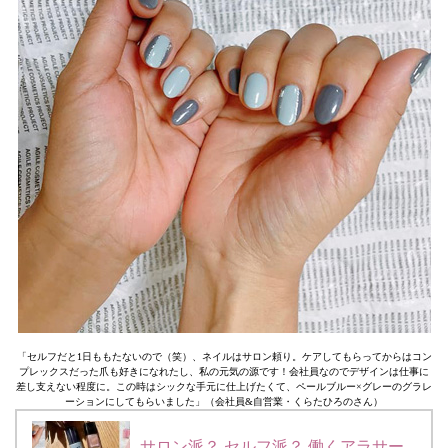
「セルフだと1日ももたないので（笑）、ネイルはサロン頼り。ケアしてもらってからはコン
プレックスだった爪も好きになれたし、私の元気の源です！会社員なのでデザインは仕事に
差し支えない程度に。この時はシックな手元に仕上げたくて、ペールブルー×グレーのグラレ
ーションにしてもらいました」（会社員&自営業・くらたひろのさん）
サロン派？ セルフ派？ 働くアラサー