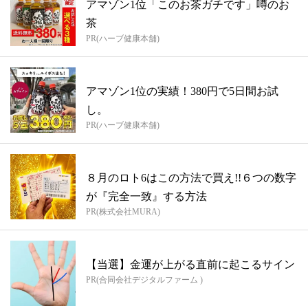
アマゾン1位「このお茶ガチです」噂のお
茶
PR(ハーブ健康本舗)
アマゾン1位の実績！380円で5日間お試
し。
PR(ハーブ健康本舗)
８月のロト6はこの方法で買え!!６つの数字
が『完全一致』する方法
PR(株式会社MURA)
【当選】金運が上がる直前に起こるサイン
PR(合同会社デジタルファーム )