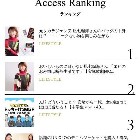
ランキング
元タカラジェンヌ 凪七瑠海さんのバッグの中身
は？ 「ユニークな小物を楽しみながら…
LIFESTYLE
おいしいものに目がない凪七瑠海さん 「エビの
お寿司は断然生派です」【宝塚歌劇団O…
LIFESTYLE
ん!? どういうこと？ 安堵から一転、女の勘はほ
ぼほぼ当たる！【中学生ママ（40…
LIFESTYLE
話題のUNIQLOのデニムジャケットを購入！春気