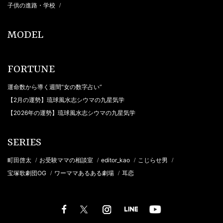
子供の進路・学校
/
MODEL
FORTUNE
運命数から導く週間“女の数字占い”
【2月の運勢】琉球風水志シウマの九星気学
【2026年の運勢】琉球風水志シウマの九星気学
SERIES
町田啓太
お受験ママの相談室
editor_kao
こじらせ男
/
/
/
/
宝塚歌劇団OG
ワーママあるある劇場
耳恋
/
/