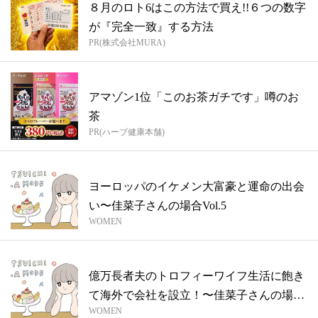
８月のロト6はこの方法で買え!!６つの数字
が『完全一致』する方法
PR(株式会社MURA)
アマゾン1位「このお茶ガチです」噂のお
茶
PR(ハーブ健康本舗)
ヨーロッパのイケメン大富豪と運命の出会
い〜佳菜子さんの場合Vol.5
WOMEN
億万長者夫のトロフィーワイフ生活に飽き
て海外で会社を設立！〜佳菜子さんの場合
WOMEN
Vo...