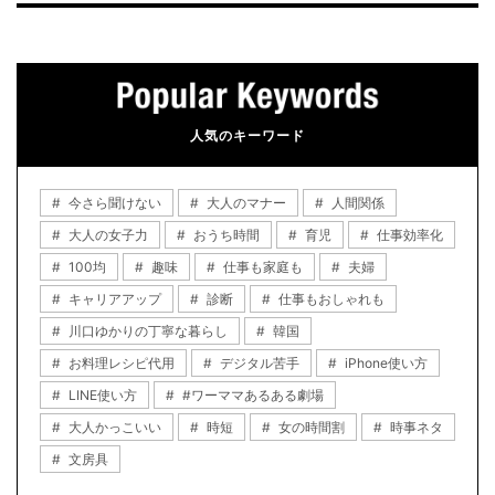
人気のキーワード
今さら聞けない
大人のマナー
人間関係
大人の女子力
おうち時間
育児
仕事効率化
100均
趣味
仕事も家庭も
夫婦
キャリアアップ
診断
仕事もおしゃれも
川口ゆかりの丁寧な暮らし
韓国
お料理レシピ代用
デジタル苦手
iPhone使い方
LINE使い方
#ワーママあるある劇場
大人かっこいい
時短
女の時間割
時事ネタ
文房具