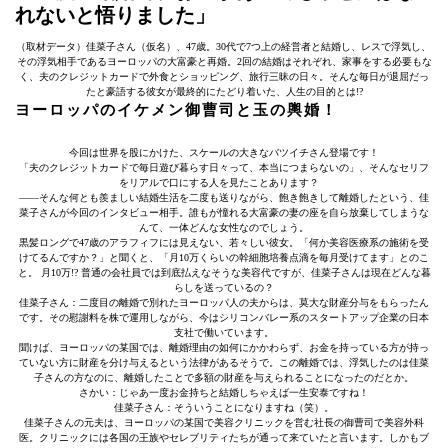
れないと悟りました」
（取材データ）佳菜子さん（仮名）、47歳。30代で7つ上の経営者と結婚し、レスで浮気し、
その浮気相手であるヨーロッパの大富豪と再婚。2回の結婚はそれぞれ、家事をする必要もな
く、夫のクレジットカードで外食とショッピング、旅行三昧の日々。そんな毎日が退屈だっ
たと豪語する彼女が最終的にたどり着いた、人生の目的とは!?
ヨーロッパのイケメン御曹司と玉の輿婚！
今回は世界を股にかけた、スケールの大きなバツイチさん登場です！
「夫のクレジットカードで毎日遊び暮らす日々って、本当につまらないの」、そんなセリフ
をリアルで口にする人を見たことあります？
――そんな何とも羨ましい結婚生活を二度も送りながら、飽き飽きして離婚したという、佳
菜子さんが今回のインタビュー相手。誰もが憧れる大富豪の妻の座を自ら放棄してしまうな
んて、一体どんな女性なのでしょう。
黒髪ロングで47歳のアラフィフには見えない、若々しい彼女。「何か美容医療系の施術を受
けてるんですか？」と聞くと、「月10万くらいの幹細胞培養点滴を毎月受けてます」とのこ
と。 月10万!? 普通の会社員では到底払えなそうな美容代ですが、佳菜子さんは現在どんな暮
らしを送っているの？
佳菜子さん：二度目の離婚で別れたヨーロッパ人の夫からは、莫大な財産分与をもらったん
です。その慰謝料を株で運用しながら、今はシリコンバレー系のスタートアップ企業の日本
支社で働いています。
聞けば、ヨーロッパの某国では、離婚理由の如何にかかわらず、お金を持っている方が持っ
ていない方に財産を分け与えるという法律があるそうで。この離婚では、浮気したのは佳菜
子さんの方なのに、離婚したことで多額の財産を与えられることになったのだとか。
さかい：じゃあ一度お金持ちと結婚しちゃえば一生安泰ですね！
佳菜子さん：そういうことになりますね（笑）。
佳菜子さんの元夫は、ヨーロッパの某国で美容クリニックを営む社長の御曹司で美容外科
医。クリニックには各国の王族やセレブリティたちが通って来ていたと言います。しかもブ