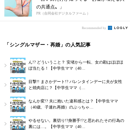
の共通点〟」
PR（合同会社デジタルファーム ）
Recommended by
「シングルマザー・再婚」の人気記事
ん!? どういうこと？ 安堵から一転、女の勘はほぼほ
ぼ当たる！【中学生ママ（40…
目撃!! まさかデート!? バレンタインデーに夫が女性
と焼肉店に？【中学生ママ（…
なんか変!? 夫に抱いた違和感とは？【中学生ママ
（40歳、子連れ再婚）のぶっちゃ…
やるせない。裏切り!?身勝手!?と思われたその行為の
裏には…。【中学生ママ（40…