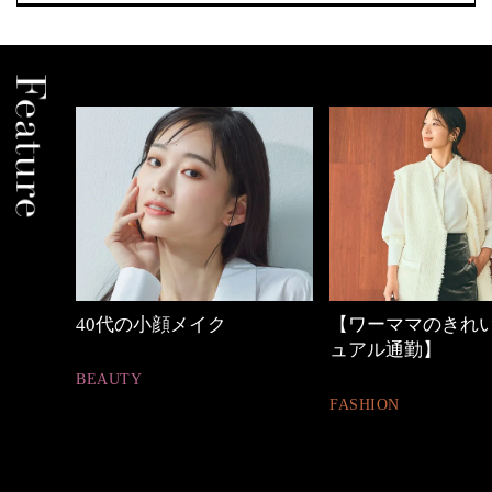
中身
40代の小顔メイク
【ワーママのきれ
ュアル通勤】
BEAUTY
FASHION