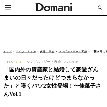
トップ
ライフスタイル
夫婦・家族
シングルマザー・再婚
「国内外の
シングルマザー・再婚
LIFESTYLE
2021.06.30
「国内外の資産家と結婚して豪遊ざん
まいの日々だったけどつまらなかっ
た」と嘆くバツ2女性登場！〜佳菜子さ
んVol.1