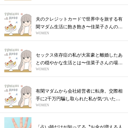
夫のクレジットカードで世界中を旅する有
閑マダム生活に飽き飽き〜佳菜子さんの場
WOMEN
合V...
セックス依存症の私が大富豪と離婚したあ
との穏やかな生活とは〜佳菜子さんの場合
WOMEN
Vo...
有閑マダムから会社経営者に転身。交際相
手に2千万円騙し取られた私が気づいたこ
WOMEN
と〜...
「占い師だけが知ってる〝お金が増える人