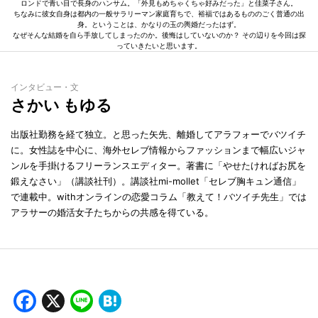
ロンドで青い目で長身のハンサム。「外見もめちゃくちゃ好みだった」と佳菜子さん。
ちなみに彼女自身は都内の一般サラリーマン家庭育ちで、裕福ではあるもののごく普通の出
身。ということは、かなりの玉の輿婚だったはず。
なぜそんな結婚を自ら手放してしまったのか。後悔はしていないのか？ その辺りを今回は探
っていきたいと思います。
インタビュー・文
さかい もゆる
出版社勤務を経て独立。と思った矢先、離婚してアラフォーでバツイチ
に。女性誌を中心に、海外セレブ情報からファッションまで幅広いジャ
ンルを手掛けるフリーランスエディター。著書に「やせたければお尻を
鍛えなさい」（講談社刊）。講談社mi-mollet「セレブ胸キュン通信」
で連載中。withオンラインの恋愛コラム「教えて！バツイチ先生」では
アラサーの婚活女子たちからの共感を得ている。
Facebook
X
Line
Hatena