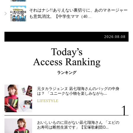
それはナシ!!ありえない裏切りに、あのマネージャー
も意気消沈。【中学生ママ（40…
2026.08.08
ランキング
元タカラジェンヌ 凪七瑠海さんのバッグの中身
は？ 「ユニークな小物を楽しみながら…
LIFESTYLE
おいしいものに目がない凪七瑠海さん 「エビの
お寿司は断然生派です」【宝塚歌劇団O…