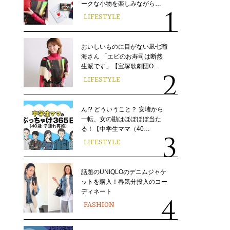
ークな小物を楽しみながら…
LIFESTYLE
おいしいものに目がない凪七瑠
海さん 「エビのお寿司は断然
生派です」【宝塚歌劇団O…
LIFESTYLE
ん!? どういうこと？ 安堵から
一転、女の勘はほぼほぼ当た
る！【中学生ママ（40…
LIFESTYLE
話題のUNIQLOのデニムジャケ
ットを購入！春気分投入のコー
ディネート
FASHION