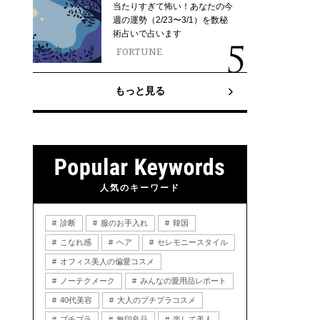
当たりすぎて怖い！あなたの今
週の運勢（2/23〜3/1）を数秘
術占いで占います
FORTUNE
もっと見る
人気のキーワード
診断
服のお手入れ
韓国
こなれ感
ヘア
セレモニースタイル
オフィス美人の偏愛コスメ
ノーテクメーク
みんなの愛用品レポート
40代美容
大人のプチプラコスメ
プチプラ
無印良品
楽して美人