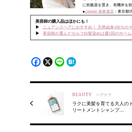
に炊飯器を置き、有機米を炊いて
●
colorier 表参道店
：東京都渋谷
美容師の購入品はほかにも！
ニュアンスヘアにおすすめ！ 天然由来100％
美容師が選んだセルフ白髪染めは週1回のホー
Facebook
X
Line
Hatena
BEAUTY
ヘアケア
ラクに美髪を育てる大人の
リートメントシャンプ…