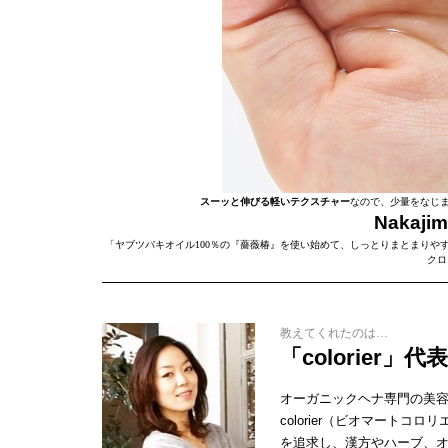
スーッと伸びる軽いテクスチャー
なので、少量をなじ
Nakaji
「ヤブツバキオイル100％の『薔薇椿』を使い始めて、しっとりまとまりや
クロ
教えてくれたのは…
「colorier
オーガニックヘナ専門の美容室「
colorier（ビオマート
を追求し、漢方やハーブ、