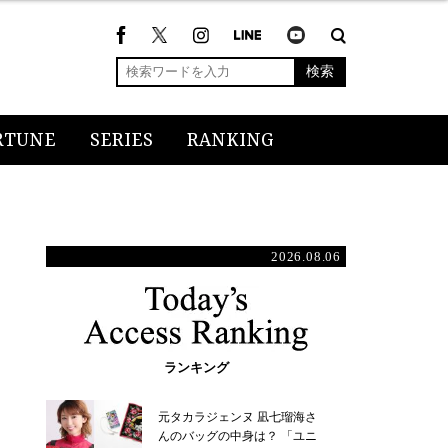
検索
RTUNE
SERIES
RANKING
2026.08.06
ランキング
元タカラジェンヌ 凪七瑠海さ
んのバッグの中身は？ 「ユニ