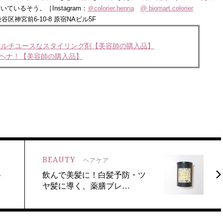
いるそう。［Instagram：
＠colorier.henna
@ biomart.colorier
区神宮前6-10-8 原宿NAビル5F
のマルチユースなスタイリング剤【美容師の購入品】
ムヘナ！【美容師の購入品】
BEAUTY
ヘアケア
ト
飲んで美髪に！白髪予防・ツ
ヤ髪に導く、薬膳ブレ…