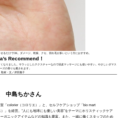
ませるだけでOK。ダメージ、乾燥、クセ、切れ毛が多いという方におすすめ。
ma’s Recommend！
すくなりました。サラッとしたテクスチャーなので頭皮マッサージにも使いやすい。やさしいダマス
ーズの香りも癒されます」
取材・文／岸田雅子
」代表 中島ちかさん
colorier（コロリエ）」と、セルフケアショップ「bio mart
コロリエ）」を経営。“人にも地球にも優しい美容”をテーマにホリスティックケア
オーガニックアイテムなどの知識も豊富。また、一緒に働くスタッフのため