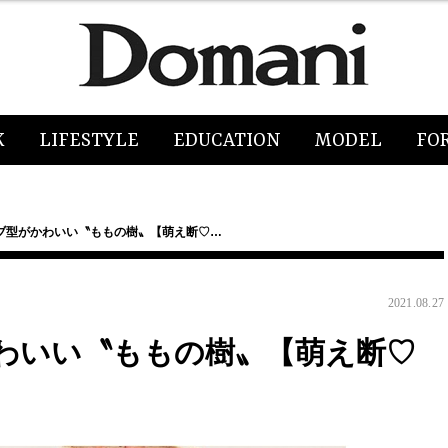
K
LIFESTYLE
EDUCATION
MODEL
FO
ブ型がかわいい〝ももの樹〟【萌え断♡…
2021.08.27
わいい〝ももの樹〟【萌え断♡