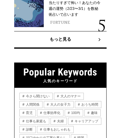
当たりすぎて怖い！あなたの今
週の運勢（2/23〜3/1）を数秘
術占いで占います
FORTUNE
もっと見る
人気のキーワード
今さら聞けない
大人のマナー
人間関係
大人の女子力
おうち時間
育児
仕事効率化
100均
趣味
仕事も家庭も
夫婦
キャリアアップ
診断
仕事もおしゃれも
川口ゆかりの丁寧な暮らし
韓国