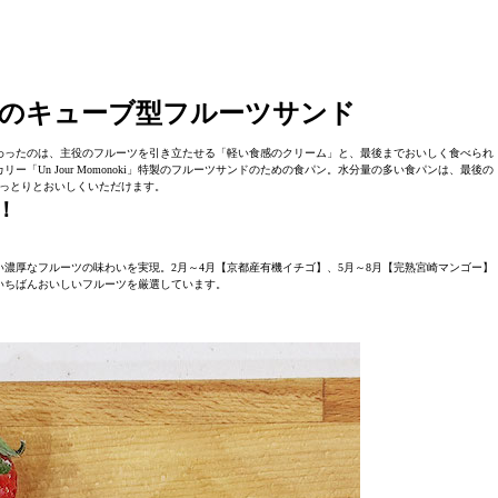
のキューブ型フルーツサンド
わったのは、主役のフルーツを引き立たせる「軽い食感のクリーム」と、最後までおいしく食べられ
Un Jour Momonoki」特製のフルーツサンドのための食パン。水分量の多い食パンは、最後の
っとりとおいしくいただけます。
！
濃厚なフルーツの味わいを実現。2月～4月【京都産有機イチゴ】、5月～8月【完熟宮崎マンゴー】
いちばんおいしいフルーツを厳選しています。