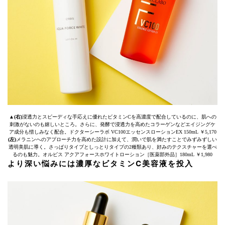
▲
(右)
浸透力とスピーディな手応えに優れたビタミンCを高濃度で配合しているのに、肌への
刺激がないのも嬉しいところ。さらに、発酵で浸透力を高めたコラーゲンなどエイジングケ
ア成分も惜しみなく配合。ドクターシーラボ VC100エッセンスローションEX 150mL ￥5,170
(左)
メラニンへのアプローチ力を高めた設計に加えて、潤いで肌を満たすことでみずみずしい
透明美肌に導く。さっぱりタイプとしっとりタイプの2種類あり、好みのテクスチャーを選べ
るのも魅力。オルビス アクアフォースホワイトローション［医薬部外品］180mL ￥1,980
より深い悩みには濃厚なビタミンC美容液を投入