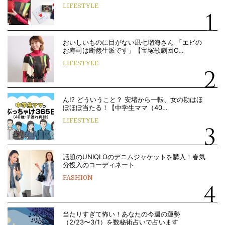
LIFESTYLE
おいしいものに目がない凪七瑠海さん 「エビの
お寿司は断然生派です」【宝塚歌劇団O…
LIFESTYLE
ん!? どういうこと？ 安堵から一転、女の勘はほ
ぼほぼ当たる！【中学生ママ（40…
LIFESTYLE
話題のUNIQLOのデニムジャケットを購入！春気
分投入のコーディネート
FASHION
当たりすぎて怖い！あなたの今週の運勢
（2/23〜3/1）を数秘術占いで占います