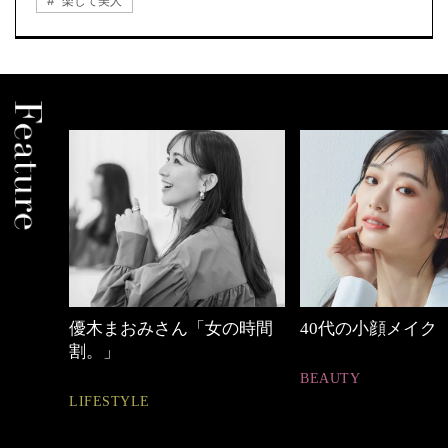
楽して美人
の時間
40代の小顔メイク
心地よくいられる
とは
BEAUTY
FASHION