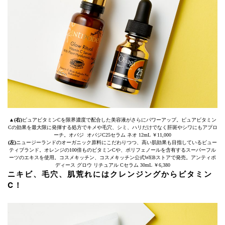
▲
(右)
ピュアビタミンCを限界濃度で配合した美容液がさらにパワーアップ。ピュアビタミン
Cの効果を最大限に発揮する処方でキメや毛穴、シミ、ハリだけでなく肝斑やシワにもアプロ
ーチ。オバジ オバジC25セラム ネオ 12mL ￥11,000
(左)
ニュージーランドのオーガニック原料にこだわりつつ、高い肌効果も目指しているビュー
ティブランド。オレンジの100倍ものビタミンCや、ポリフェノールを含有するスーパーフル
ーツのエキスを使用。コスメキッチン、コスメキッチン公式WEBストアで発売。アンティポ
ディース グロウ リチュアル Cセラム 30mL ￥6,380
ニキビ、毛穴、肌荒れにはクレンジングからビタミン
C！