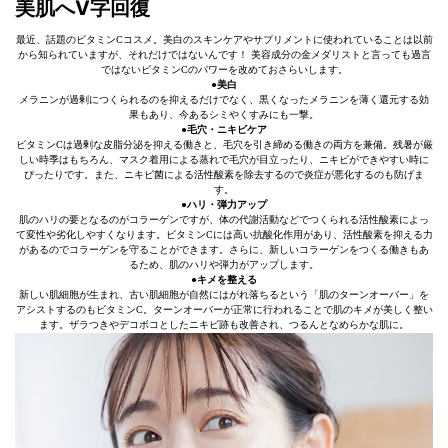
美肌へV字回復
最近、話題のビタミンCコスメ。美白のスキンケアやサプリメントに使われていることは以前
から知られていますが、それだけではないんです！ 美容成分の金メダリストと言っても過言
ではないビタミンCのパワーを改めておさらいします。
●美白
メラニンが過剰につくられるのを抑えるだけでなく、黒くなったメラニンを薄く還元する効
果もあり、今あるシミやくすみにも一撃。
●毛穴・ニキビケア
ビタミンCは過剰な皮脂分泌を抑える働きと、毛穴を引き締める働きの両方を兼備。残暑が厳
しい時季はもちろん、マスク着用による蒸れで毛穴が目立ったり、ニキビができやすい時に
ぴったりです。また、ニキビ菌による活性酸素を除去するので炎症が悪化するのも防げま
す。
●ハリ・弾力アップ
肌のハリの要となるのがコラーゲンですが、体の代謝活動などでつくられる活性酸素によっ
て変性や劣化しやすくなります。ビタミンCには高い抗酸化作用があり、活性酸素を抑える力
があるのでコラーゲンを守ることができます。さらに、新しいコラーゲンをつくる働きもあ
るため、肌のハリや弾力がアップします。
●キメを整える
新しい肌細胞が生まれ、古い肌細胞が自然にはがれ落ちるという「肌のターンオーバー」を
アシストするのもビタミンC。ターンオーバーが正常に行われることで肌のキメが美しく整い
ます。ザラつきやデコボコとしたニキビ跡も改善され、つるんとなめらかな肌に。