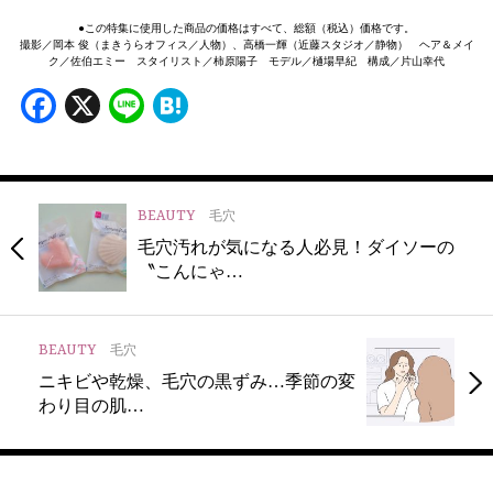
●この特集に使用した商品の価格はすべて、総額（税込）価格です。
撮影／岡本 俊（まきうらオフィス／人物）、高橋一輝（近藤スタジオ／静物） ヘア＆メイ
ク／佐伯エミー スタイリスト／柿原陽子 モデル／樋場早紀 構成／片山幸代
Facebook
X
Line
Hatena
BEAUTY
毛穴
毛穴汚れが気になる人必見！ダイソーの
〝こんにゃ…
BEAUTY
毛穴
ニキビや乾燥、毛穴の黒ずみ…季節の変
わり目の肌…