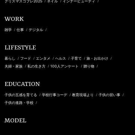
クリスマスコフレ2025
ネイル
インナービューティ
/
/
/
WORK
雑学
仕事
デジタル
/
/
/
LIFESTYLE
暮らし
フード
エンタメ
ヘルス
子育て
旅・お出かけ
/
/
/
/
/
/
夫婦・家族
私の生き方
100人アンケート
贈り物
/
/
/
/
EDUCATION
子供の五感を育てる
学校行事コーデ
教育現場より
子供の習い事
/
/
/
/
子供の進路・学校
/
MODEL