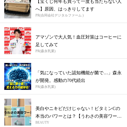
【宝くじ何年も買って一度も当たらない人
へ】原因、はっきりしてます
PR(合同会社デジタルファーム )
アマゾンで大人気！血圧対策はコーヒーに
足してみて
PR(森永乳業)
「気になっていた認知機能が菌で…」森永
が開発。感動の70代続出
PR(森永乳業)
美白やニキビだけじゃない！ビタミンCの
本当のパワーとは？【うわさの美容ワー
BEAUTY
ド】