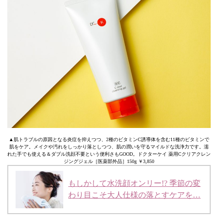
▲肌トラブルの原因となる炎症を抑えつつ、2種のビタミンC誘導体を含む11種のビタミンで
肌をケア。メイクや汚れをしっかり落としつつ、肌の潤いを守るマイルドな洗浄力です。濡
れた手でも使える＆ダブル洗顔不要という便利さもGOOD。ドクターケイ 薬用Cクリアクレン
ジングジェル［医薬部外品］150g ￥3,850
もしかして水洗顔オンリー!? 季節の変
わり目こそ大人仕様の落とすケアを…