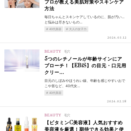
プロが教える美肌対策やスキンケア
方法
毎日ちゃんとスキンケアしているのに、肌が汚い…
と悩みは尽きないもの…
40代美容
大人の女子力
2024.03.12
BEAUTY
毛穴
5つのレチノールが年齢サインにア
プローチ！【EBiS】の目元・口元用
クリー…
目元のしぼみやほうれい線、年齢を感じやすいおで
こや首など、40代女…
40代美容
2024.02.18
BEAUTY
毛穴
【ビタミンC美容液】人気おすすめ
美容液を厳選！期待できる効果と使