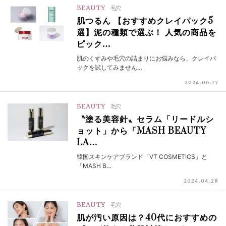
BEAUTY
毛穴
肌つるん 【おすすめクレイパック5
選】泥の種類で選ぶ！ 人気の商品を
ピック…
肌のくすみや毛穴の詰まりにお悩みなら、クレイパ
ックを試してみません…
2024.06.17
BEAUTY
毛穴
〝塗る美容針〟セラム「リードルシ
ョット」から「MASH BEAUTY
LA…
韓国スキンケアブランド「VT COSMETICS」と
「MASH B…
2024.04.28
BEAUTY
毛穴
肌が汚い原因は？40代におすすめの