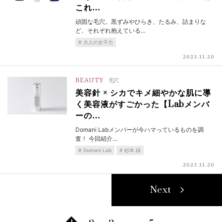
これ…
頑固な毛穴。黒ずみやひらき、たるみ、詰まりな
ど、それぞれ抱えている…
大人の女子力
2023.11.20
BEAUTY
毛穴
美容針 × シカでキメ細やかな肌に導
く美容液がすごかった【Labメンバ
ーの…
Domani Labメンバーが今ハマっているものを調
査！ 今回紹介…
Domani Lab
杉本 緑
2023.11.20
Next