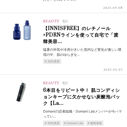
2025.09.08
BEAUTY
毛穴
【INNISFREE】のレチノール
×PDRNラインを使って自宅で「渡
韓美容…
猛暑の外気や冷房がきいた室内など変化が激しい環
境の中、肌のゆらぎを…
40代美容
2025.09.07
BEAUTY
毛穴
6本目をリピート中！ 肌コンディシ
ョンキープに欠かせない炭酸泡パッ
ク【La…
Domaniの読者組織・Domani Labメンバーが今ハマ
ってい…
40代美容
Domani Lab
飯島美穂