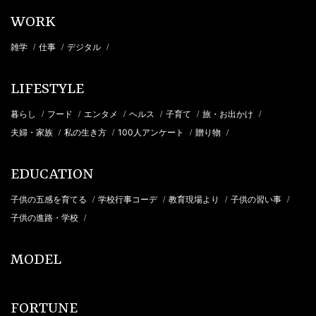
WORK
雑学
仕事
デジタル
/
/
/
LIFESTYLE
暮らし
フード
エンタメ
ヘルス
子育て
旅・お出かけ
/
/
/
/
/
/
夫婦・家族
私の生き方
100人アンケート
贈り物
/
/
/
/
EDUCATION
子供の五感を育てる
学校行事コーデ
教育現場より
子供の習い事
/
/
/
/
子供の進路・学校
/
MODEL
FORTUNE