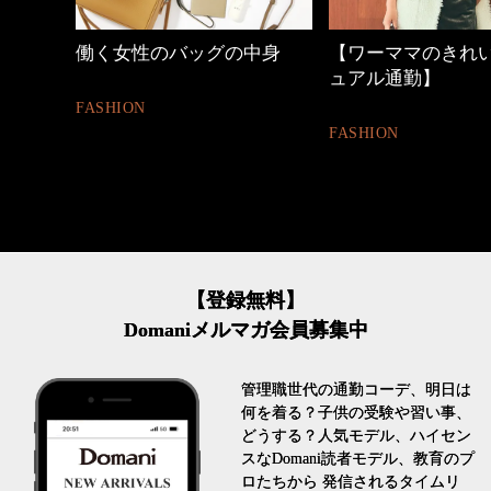
働く女性のバッグの中身
【ワーママのきれいめカジ
ュアル通勤】
FASHION
FASHION
【登録無料】
Domaniメルマガ会員募集中
管理職世代の通勤コーデ、明日は
何を着る？子供の受験や習い事、
どうする？人気モデル、ハイセン
スなDomani読者モデル、教育のプ
ロたちから 発信されるタイムリ