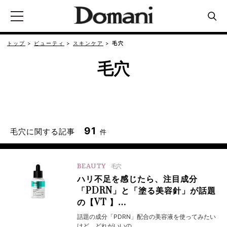
トップ
ビューティ
スキンケア
毛穴
毛穴
91
毛穴に関する記事
件
BEAUTY
毛穴
ハリ不足を感じたら、注目成分
「PDRN」と「塗る美容針」が話題
の【VT 】…
話題の成分「PDRN」配合の美容液を使ってみたい
けど、どれがいいの…