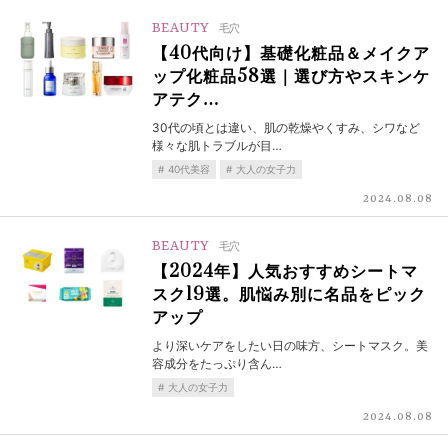
BEAUTY
毛穴
【40代向け】基礎化粧品＆メイクア
ップ化粧品58選｜選び方やスキンケ
アテク…
30代の頃とは違い、肌の乾燥やくすみ、シワなど
様々な肌トラブルが目…
40代美容
大人の女子力
2024.08.08
BEAUTY
毛穴
【2024年】人気おすすめシートマ
スク19選。肌悩み別に名品をピック
アップ
より深いケアをしたい日の味方、シートマスク。美
容成分をたっぷり含ん…
大人の女子力
2024.08.08