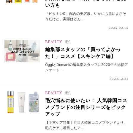
い方も
「ビタミンC」配合の美容液。いかにも肌によさそ
うだけど、実際はどん…
2024.02.14
BEAUTY
毛穴
編集部スタッフの「買ってよかっ
た！」コスメ【スキンケア編】
OggiとDomaniの編集部スタッフに2023年の総括ア
ンケート…
2023.12.23
BEAUTY
毛穴
毛穴悩みに使いたい！ 人気韓国コス
メブランドの注目シリーズをピック
アップ
【毛穴ケア特集】注目の韓国コスメブランドより、
毛穴ケアに着目したア…