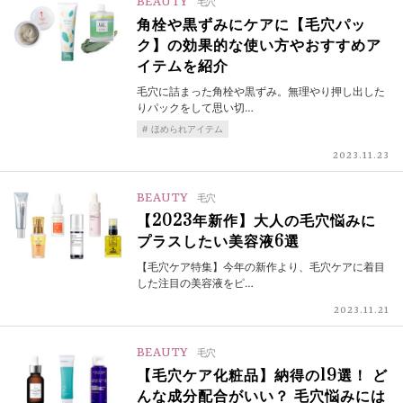
BEAUTY
毛穴
角栓や黒ずみにケアに【毛穴パッ
ク】の効果的な使い方やおすすめア
イテムを紹介
毛穴に詰まった角栓や黒ずみ。無理やり押し出した
りパックをして思い切…
ほめられアイテム
2023.11.23
BEAUTY
毛穴
【2023年新作】大人の毛穴悩みに
プラスしたい美容液6選
【毛穴ケア特集】今年の新作より、毛穴ケアに着目
した注目の美容液をピ…
2023.11.21
BEAUTY
毛穴
【毛穴ケア化粧品】納得の19選！ ど
んな成分配合がいい？ 毛穴悩みには