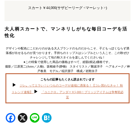
スカート￥44,000(サザビーリーグ <マーレット>)
大人柄スカートで、マンネリしがちな毎日コーデを活
性化
デザインや配色にこだわりのがある大人ブランドのものだからこそ、子どもっぽくならず洒
落感が出せるものが見つかります。手持ちのトップスはシンプルという人こそ、この秋ぜひ
チャレンジして旬の秋スタイルを楽しんでくださいね！
●この特集で使用した商品の価格はすべて、総額(税込)価格です。
撮影／江原英二(Astro／人物)、坂根綾子(静物) スタイリスト／難波洋子 ヘア＆メーク／神
戸春美 モデル／稲沢朋子 構成／岩附永子
こちらの記事もたくさん読まれています
ジレ〟ってエラい！いつものコーデが途端に洒落る！【コレ買わなきゃ！ 秋
トレンド速報】
「ユニクロ」アンダー￥5,000！ブリッジアイテムは争奪戦必
至
Facebook
X
Line
Hatena