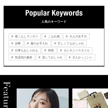
人気のキーワード
着こなしマンネリ
こなれ感
大人の女子力
診断
服のお手入れ
忙しくてもおしゃれ
仕事もおしゃれも
韓国
セレモニースタイル
気温別の服装
楽しておしゃれ
大人かっこいい