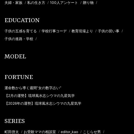
夫婦・家族
私の生き方
100人アンケート
贈り物
/
/
/
/
EDUCATION
子供の五感を育てる
学校行事コーデ
教育現場より
子供の習い事
/
/
/
/
子供の進路・学校
/
MODEL
FORTUNE
運命数から導く週間“女の数字占い”
【2月の運勢】琉球風水志シウマの九星気学
【2026年の運勢】琉球風水志シウマの九星気学
SERIES
町田啓太
お受験ママの相談室
editor_kao
こじらせ男
/
/
/
/