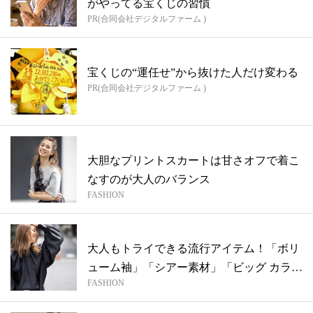
がやってる宝くじの習慣
PR(合同会社デジタルファーム )
宝くじの“運任せ”から抜けた人だけ変わる
PR(合同会社デジタルファーム )
大胆なプリントスカートは甘さオフで着こ
なすのが大人のバランス
FASHION
大人もトライできる流行アイテム！「ボリ
ューム袖」「シアー素材」「ビッグ カラ
FASHION
ー」...