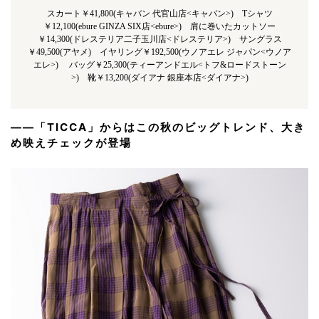
スカート￥41,800(キャバン 代官山店<キャバン>) Tシャツ
￥12,100(ebure GINZA SIX店<ebure>) 肩に巻いたカットソー
￥14,300(ドレステリア二子玉川店<ドレステリア>) サングラス
￥49,500(アヤメ) イヤリング￥192,500(ウノアエレ ジャパン<ウノア
エレ>) バッグ￥25,300(ティーアンドエル<トフ&ロードストーン
>) 靴￥13,200(ダイアナ 銀座本店<ダイアナ>)
――
「TICCA」
からはこの秋のビッグトレンド、大き
め映えチェックが登場