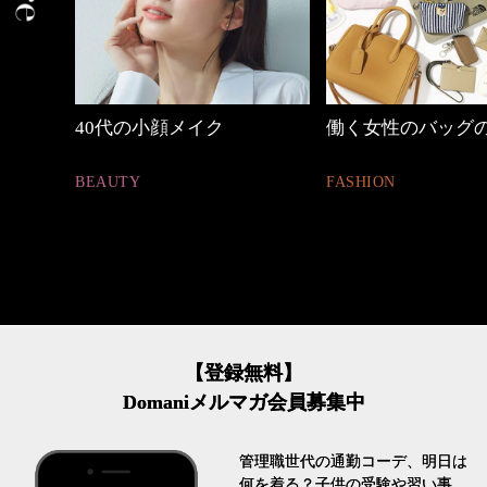
しゃれ
40代の小顔メイク
働く女性のバッグ
BEAUTY
FASHION
【登録無料】
Domaniメルマガ会員募集中
管理職世代の通勤コーデ、明日は
何を着る？子供の受験や習い事、