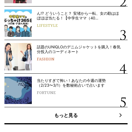
ん!? どういうこと？ 安堵から一転、女の勘はほ
ぼほぼ当たる！【中学生ママ（40…
LIFESTYLE
話題のUNIQLOのデニムジャケットを購入！春気
分投入のコーディネート
FASHION
当たりすぎて怖い！あなたの今週の運勢
（2/23〜3/1）を数秘術占いで占います
FORTUNE
もっと見る