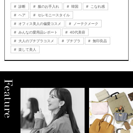
診断
服のお手入れ
韓国
こなれ感
ヘア
セレモニースタイル
オフィス美人の偏愛コスメ
ノーテクメーク
みんなの愛用品レポート
40代美容
大人のプチプラコスメ
プチプラ
無印良品
楽して美人