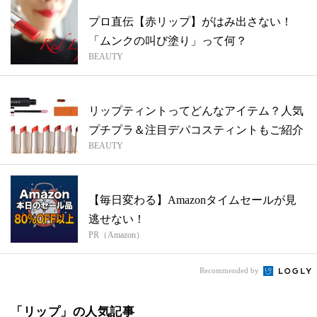
プロ直伝【赤リップ】がはみ出さない！
「ムンクの叫び塗り」って何？
BEAUTY
リップティントってどんなアイテム？人気
プチプラ＆注目デパコスティントもご紹介
BEAUTY
【毎日変わる】Amazonタイムセールが見
逃せない！
PR（Amazon）
Recommended by
「リップ」の人気記事