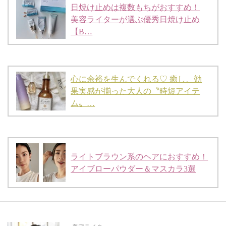
日焼け止めは複数もちがおすすめ！
美容ライターが選ぶ優秀日焼け止め
【B…
心に余裕を生んでくれる♡ 癒し、効
果実感が揃った大人の〝時短アイテ
ム〟…
ライトブラウン系のヘアにおすすめ！
アイブローパウダー＆マスカラ3選