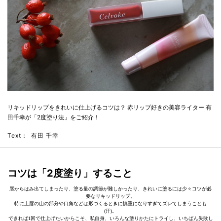
リキッドリップをきれいに仕上げるコツは？ 赤リップ好きの美容ライター 有
田千幸が「2度塗り法」をご紹介！
Text：
有田 千幸
コツは「2度塗り」すること
唇からはみ出てしまったり、塗る量の調節が難しかったり、きれいに塗るには少々コツが必
要なリキッドリップ。
特に上唇の山の部分や口角などは形づくるときに慎重になりすぎてズレてしまうことも
(汗)。
できれば1回で仕上げたいからこそ、私自身、いろんな塗りかたにトライし、いちばん失敗し