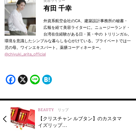
美容ライター
有田 千幸
外資系航空会社のCA、建築設計事務所の秘書・
広報を経て美容ライターに。ニュージーランド・
台湾在住経験がある日・英・中の トリリンガル。
環境を意識したシンプルな暮らしを心がけている。プライベートでは一
児の母。ワインエキスパート。薬膳コーディネーター。
@chiyuki_arita_official
Facebook
X
Line
Hatena
BEAUTY
リップ
【クリスチャン ルブタン】のカスタマ
イズリップ…