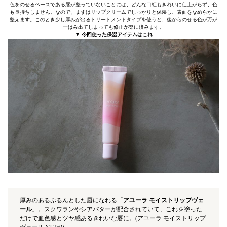
色をのせるベースである唇が整っていないことには、どんな口紅もきれいに仕上がらず、色
も長持ちしません。なので、まずはリップクリームでしっかりと保湿し、表面をなめらかに
整えます。このとき少し厚みが出るトリートメントタイプを使うと、後からのせる色が万が
一はみ出てしまっても修正が楽に済みます。
▼ 今回使った保湿アイテムはこれ
厚みのあるぷるんとした唇になれる「
アユーラ モイストリップヴェ
ール
」。スクワランやシアバターが配合されていて、これを塗った
だけで血色感とツヤ感あるきれいな唇に。(アユーラ モイストリップ