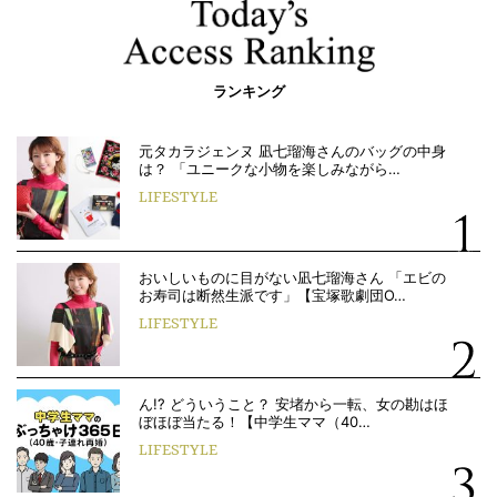
ランキング
元タカラジェンヌ 凪七瑠海さんのバッグの中身
は？ 「ユニークな小物を楽しみながら…
LIFESTYLE
おいしいものに目がない凪七瑠海さん 「エビの
お寿司は断然生派です」【宝塚歌劇団O…
LIFESTYLE
ん!? どういうこと？ 安堵から一転、女の勘はほ
ぼほぼ当たる！【中学生ママ（40…
LIFESTYLE