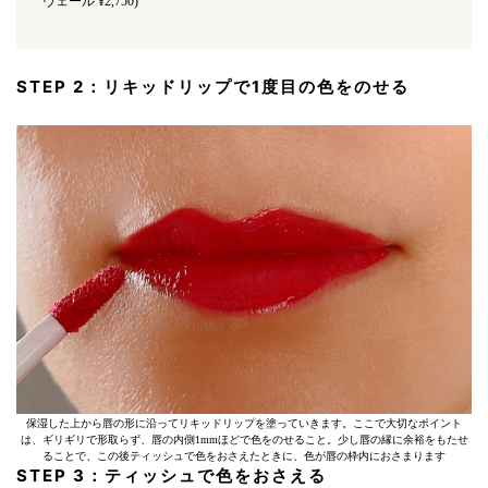
ヴェール ¥2,750)
STEP 2：リキッドリップで1度目の色をのせる
保湿した上から唇の形に沿ってリキッドリップを塗っていきます。ここで大切なポイント
は、ギリギリで形取らず、唇の内側1mmほどで色をのせること。少し唇の縁に余裕をもたせ
ることで、この後ティッシュで色をおさえたときに、色が唇の枠内におさまります
STEP 3：ティッシュで色をおさえる