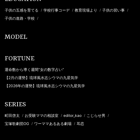
子供の五感を育てる
学校行事コーデ
教育現場より
子供の習い事
/
/
/
/
子供の進路・学校
/
MODEL
FORTUNE
運命数から導く週間“女の数字占い”
【2月の運勢】琉球風水志シウマの九星気学
【2026年の運勢】琉球風水志シウマの九星気学
SERIES
町田啓太
お受験ママの相談室
editor_kao
こじらせ男
/
/
/
/
宝塚歌劇団OG
ワーママあるある劇場
耳恋
/
/