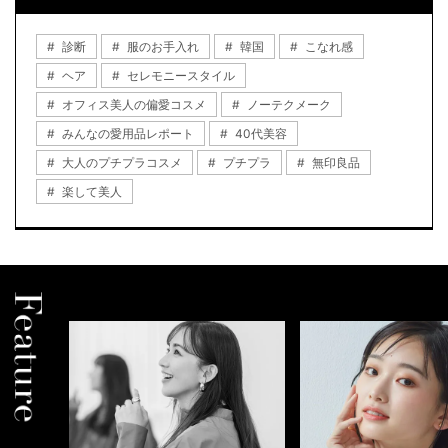
診断
服のお手入れ
韓国
こなれ感
ヘア
セレモニースタイル
オフィス美人の偏愛コスメ
ノーテクメーク
みんなの愛用品レポート
40代美容
大人のプチプラコスメ
プチプラ
無印良品
楽して美人