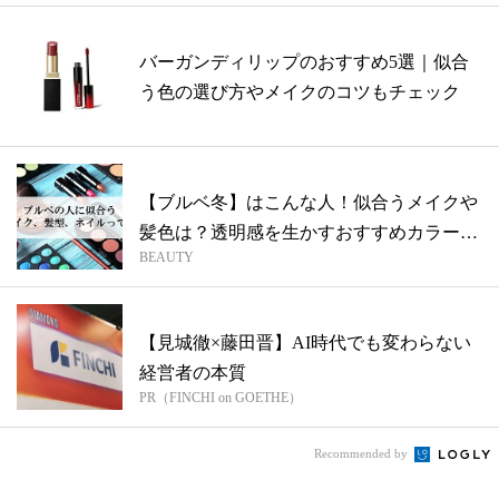
バーガンディリップのおすすめ5選｜似合
う色の選び方やメイクのコツもチェック
【ブルベ冬】はこんな人！似合うメイクや
髪色は？透明感を生かすおすすめカラーも
BEAUTY
紹介
【見城徹×藤田晋】AI時代でも変わらない
経営者の本質
PR（FINCHI on GOETHE）
Recommended by