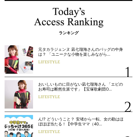
ランキング
元タカラジェンヌ 凪七瑠海さんのバッグの中身
は？ 「ユニークな小物を楽しみながら…
LIFESTYLE
おいしいものに目がない凪七瑠海さん 「エビの
お寿司は断然生派です」【宝塚歌劇団O…
LIFESTYLE
ん!? どういうこと？ 安堵から一転、女の勘はほ
ぼほぼ当たる！【中学生ママ（40…
LIFESTYLE