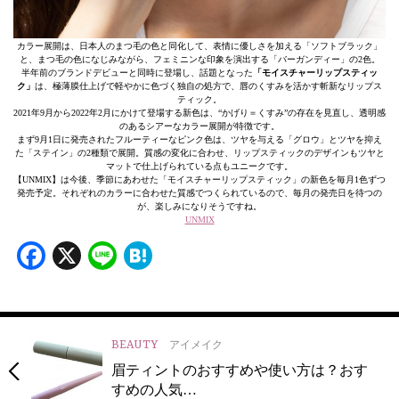
カラー展開は、日本人のまつ毛の色と同化して、表情に優しさを加える「ソフトブラック」
と、まつ毛の色になじみながら、フェミニンな印象を演出する「バーガンディー」の2色。
半年前のブランドデビューと同時に登場し、話題となった
「モイスチャーリップスティッ
ク」
は、極薄膜仕上げで軽やかに色づく独自の処方で、唇のくすみを活かす斬新なリップス
ティック。
2021年9月から2022年2月にかけて登場する新色は、“かげり＝くすみ”の存在を見直し、透明感
のあるシアーなカラー展開が特徴です。
まず9月1日に発売されたフルーティーなピンク色は、ツヤを与える「グロウ」とツヤを抑え
た「ステイン」の2種類で展開。質感の変化に合わせ、リップスティックのデザインもツヤと
マットで仕上げられている点もユニークです。
【UNMIX】は今後、季節にあわせた「モイスチャーリップスティック」の新色を毎月1色ずつ
発売予定。それぞれのカラーに合わせた質感でつくられているので、毎月の発売日を待つの
が、楽しみになりそうですね。
UNMIX
Facebook
X
Line
Hatena
BEAUTY
アイメイク
眉ティントのおすすめや使い方は？おす
すめの人気…