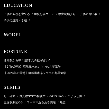
EDUCATION
子供の五感を育てる
学校行事コーデ
教育現場より
子供の習い事
/
/
/
/
子供の進路・学校
/
MODEL
FORTUNE
運命数から導く週間“女の数字占い”
【2月の運勢】琉球風水志シウマの九星気学
【2026年の運勢】琉球風水志シウマの九星気学
SERIES
町田啓太
お受験ママの相談室
editor_kao
こじらせ男
/
/
/
/
宝塚歌劇団OG
ワーママあるある劇場
耳恋
/
/