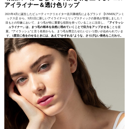
アイライナー＆透け色リップ
2021年4月に誕生したビューティークリエイター吉川康雄氏によるブランド 【UNMIX(アンミ
ックス)】から、9月1日に新しいアイライナーとリップスティックの新色が登場しました！
目もとの印象において、まつ毛が特に重要な役割を持っていることに注目し、
「アイラッシ
ュライナー」は、まつ毛の根本を自然に埋めていくことで目力をアップさせる
ことを提
案。“アイラッシュ”と言う名前からも、まつ毛を際立たせたいという想いが込められていま
す。
1度目に色をのせるときには、あえて“かすれる”ような、さりげない発色もこだわり。