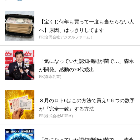
【宝くじ何年も買って一度も当たらない人
へ】原因、はっきりしてます
PR(合同会社デジタルファーム )
「気になっていた認知機能が菌で…」森永
が開発。感動の70代続出
PR(森永乳業)
８月のロト6はこの方法で買え!!６つの数字
が『完全一致』する方法
PR(株式会社MURA)
「気になっていた認知機能が菌で…」森永