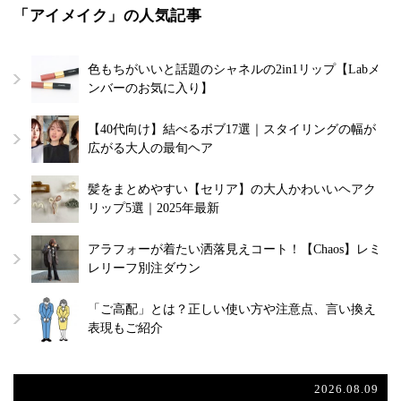
「アイメイク」の人気記事
色もちがいいと話題のシャネルの2in1リップ【Labメ
ンバーのお気に入り】
【40代向け】結べるボブ17選｜スタイリングの幅が
広がる大人の最旬ヘア
髪をまとめやすい【セリア】の大人かわいいヘアク
リップ5選｜2025年最新
アラフォーが着たい洒落見えコート！【Chaos】レミ
レリーフ別注ダウン
「ご高配」とは？正しい使い方や注意点、言い換え
表現もご紹介
2026.08.09