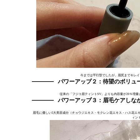
今までは平行型でしたが、眉尻までキレイ
パワーアップ２：待望のボリュ
従来の「フジコ眉ティントSV」よりも内容量が20％増
パワーアップ３：眉毛ケアしな
眉毛に優しい5大美容成分（チョウジエキス・モクレン花エキス・ハス花エキ
ィン