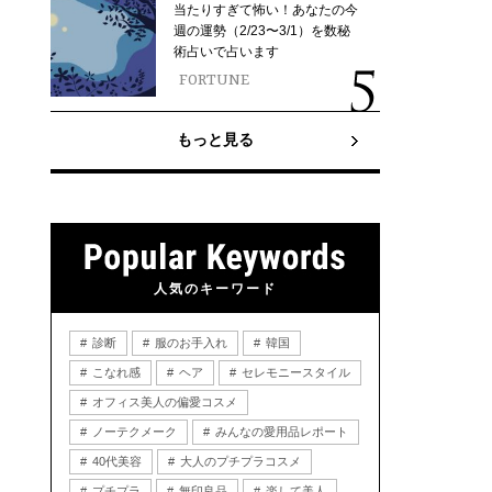
当たりすぎて怖い！あなたの今
週の運勢（2/23〜3/1）を数秘
術占いで占います
FORTUNE
もっと見る
人気のキーワード
診断
服のお手入れ
韓国
こなれ感
ヘア
セレモニースタイル
オフィス美人の偏愛コスメ
ノーテクメーク
みんなの愛用品レポート
40代美容
大人のプチプラコスメ
プチプラ
無印良品
楽して美人