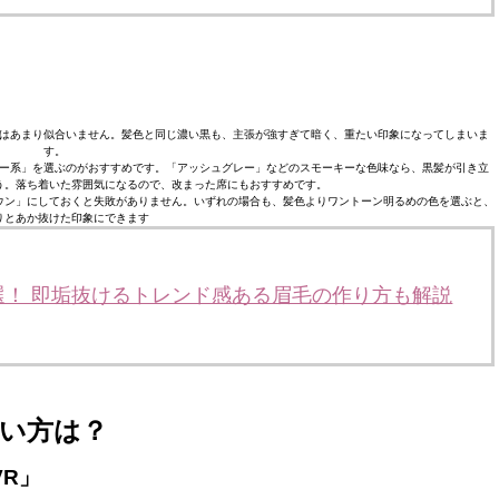
はあまり似合いません。髪色と同じ濃い黒も、主張が強すぎて暗く、重たい印象になってしまいま
す。
ー系」を選ぶのがおすすめです。「アッシュグレー」などのスモーキーな色味なら、黒髪が引き立
う。落ち着いた雰囲気になるので、改まった席にもおすすめです。
ウン」にしておくと失敗がありません。いずれの場合も、髪色よりワントーン明るめの色を選ぶと、
りとあか抜けた印象にできます
選！ 即垢抜けるトレンド感ある眉毛の作り方も解説
い方は？
R」