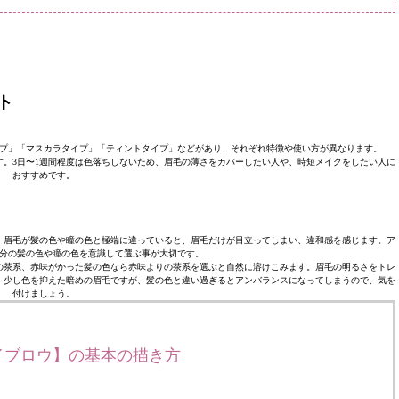
ト
プ」「マスカラタイプ」「ティントタイプ」などがあり、それぞれ特徴や使い方が異なります。
。3日〜1週間程度は色落ちしないため、眉毛の薄さをカバーしたい人や、時短メイクをしたい人に
おすすめです。
。眉毛が髪の色や瞳の色と極端に違っていると、眉毛だけが目立ってしまい、違和感を感じます。ア
分の髪の色や瞳の色を意識して選ぶ事が大切です。
の茶系、赤味がかった髪の色なら赤味よりの茶系を選ぶと自然に溶けこみます。眉毛の明るさをトレ
、少し色を抑えた暗めの眉毛ですが、髪の色と違い過ぎるとアンバランスになってしまうので、気を
付けましょう。
イブロウ】の基本の描き方