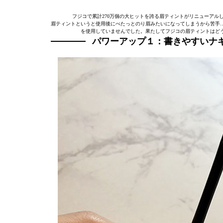
フジコで累計270万個の大ヒットを誇る眉ティントがリニューアル
眉ティントというと使用後にべたっとのり眉みたいになってしまうから苦手
を使用していませんでした。果たしてフジコの眉ティントはど
パワーアップ１：書きやすいナ