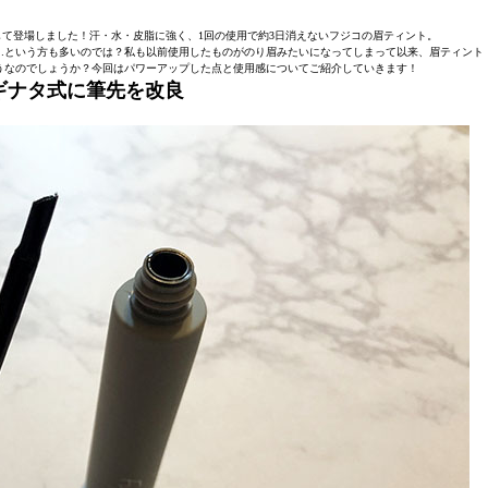
して登場しました！汗・水・皮脂に強く、1回の使用で約3日消えないフジコの眉ティント。
…という方も多いのでは？私も以前使用したものがのり眉みたいになってしまって以来、眉ティント
うなのでしょうか？今回はパワーアップした点と使用感についてご紹介していきます！
ギナタ式に筆先を改良