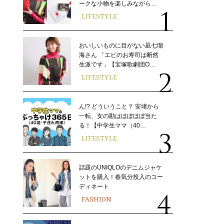
ークな小物を楽しみながら…
LIFESTYLE
おいしいものに目がない凪七瑠
海さん 「エビのお寿司は断然
生派です」【宝塚歌劇団O…
LIFESTYLE
ん!? どういうこと？ 安堵から
一転、女の勘はほぼほぼ当た
る！【中学生ママ（40…
LIFESTYLE
話題のUNIQLOのデニムジャケ
ットを購入！春気分投入のコー
ディネート
FASHION