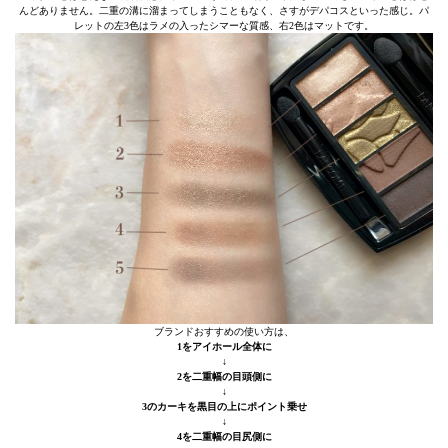
んどありません。二重の溝に溜まってしまうこともなく、さすがデパコスといった感じ。パ
レットの左3色はラメの入ったシマーな質感、右2色はマットです。
ブランドおすすめの使い方は、
1をアイホール全体に
↓
2を二重幅の目頭側に
↓
3のカーキを黒目の上にポイント乗せ
↓
4を二重幅の目尻側に