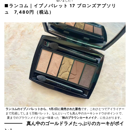
会いました！
■ランコム｜イプノパレット 17 ブロンズアプソリ
ュ 7,480円（税込）
ランコムのイプノパレットから、9月2日に発売された新色
です。これひとつでアイライナー
まで完成してしまう万能パレット。なんといっても真ん中のカーキシャドウがポイントで、
夏までのブラウンメイクとは一味違った「
秋のブラウンカーキメイク
」に仕上がります。
真ん中のゴールドラメたっぷりのカーキがポイ