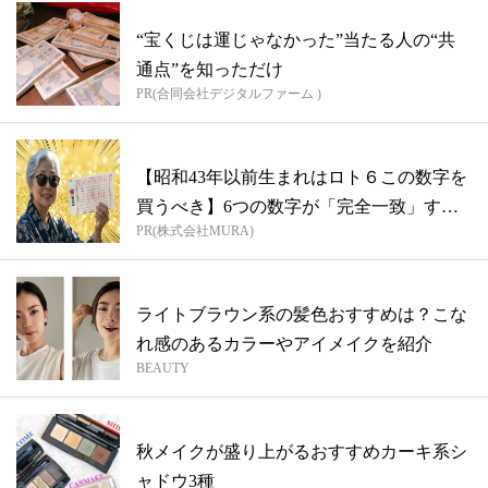
“宝くじは運じゃなかった”当たる人の“共
通点”を知っただけ
PR(合同会社デジタルファーム )
【昭和43年以前生まれはロト６この数字を
買うべき】6つの数字が「完全一致」する
PR(株式会社MURA)
方...
ライトブラウン系の髪色おすすめは？こな
れ感のあるカラーやアイメイクを紹介
BEAUTY
秋メイクが盛り上がるおすすめカーキ系シ
ャドウ3種