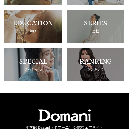
EDUCATION
SERIES
学び
連載
SPECIAL
RANKING
スペシャル
ランキング
小学館 Domani（ドマーニ） 公式ウェブサイト