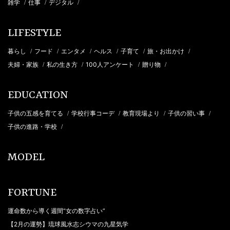
雑学
仕事
デジタル
/
/
/
LIFESTYLE
暮らし
フード
エンタメ
ヘルス
子育て
旅・お出かけ
/
/
/
/
/
/
夫婦・家族
私の生き方
100人アンケート
贈り物
/
/
/
/
EDUCATION
子供の五感を育てる
学校行事コーデ
教育現場より
子供の習い事
/
/
/
/
子供の進路・学校
/
MODEL
FORTUNE
運命数から導く週間“女の数字占い”
【2月の運勢】琉球風水志シウマの九星気学