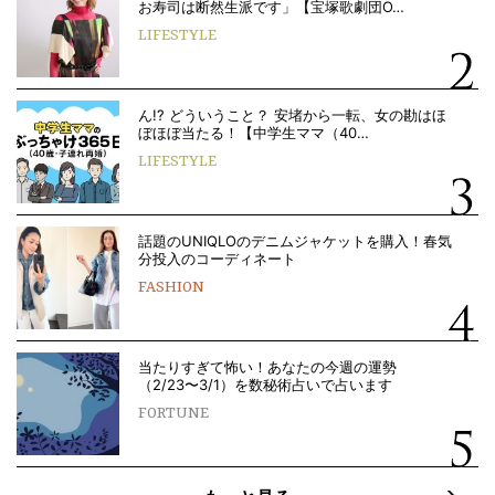
お寿司は断然生派です」【宝塚歌劇団O…
LIFESTYLE
ん!? どういうこと？ 安堵から一転、女の勘はほ
ぼほぼ当たる！【中学生ママ（40…
LIFESTYLE
話題のUNIQLOのデニムジャケットを購入！春気
分投入のコーディネート
FASHION
当たりすぎて怖い！あなたの今週の運勢
（2/23〜3/1）を数秘術占いで占います
FORTUNE