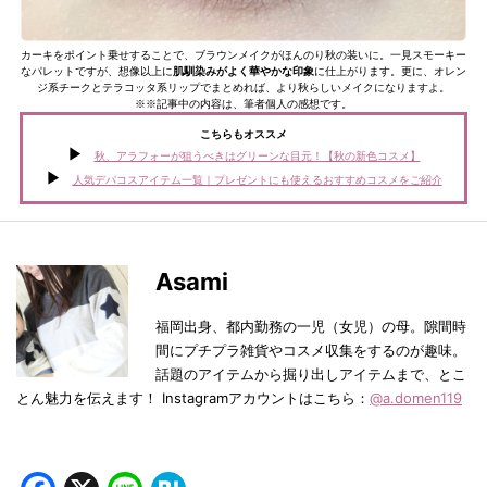
カーキをポイント乗せすることで、ブラウンメイクがほんのり秋の装いに。一見スモーキー
なパレットですが、想像以上に
肌馴染みがよく華やかな印象
に仕上がります。更に、オレン
ジ系チークとテラコッタ系リップでまとめれば、より秋らしいメイクになりますよ。
※※記事中の内容は、筆者個人の感想です。
こちらもオススメ
秋、アラフォーが狙うべきはグリーンな目元！【秋の新色コスメ】
人気デパコスアイテム一覧｜プレゼントにも使えるおすすめコスメをご紹介
Asami
福岡出身、都内勤務の一児（女児）の母。隙間時
間にプチプラ雑貨やコスメ収集をするのが趣味。
話題のアイテムから掘り出しアイテムまで、とこ
とん魅力を伝えます！ Instagramアカウントはこちら：
@a.domen119