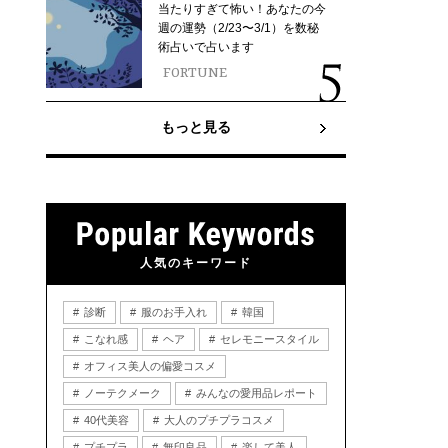
当たりすぎて怖い！あなたの今
週の運勢（2/23〜3/1）を数秘
術占いで占います
FORTUNE
もっと見る
人気のキーワード
診断
服のお手入れ
韓国
こなれ感
ヘア
セレモニースタイル
オフィス美人の偏愛コスメ
ノーテクメーク
みんなの愛用品レポート
40代美容
大人のプチプラコスメ
プチプラ
無印良品
楽して美人