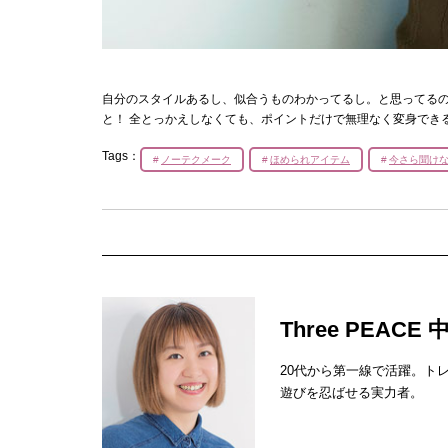
自分のスタイルあるし、似合うものわかってるし。と思ってるの
と！ 全とっかえしなくても、ポイントだけで無理なく変身でき
Tags：
ノーテクメーク
ほめられアイテム
今さら聞け
Three PEAC
20代から第一線で活躍。ト
遊びを忍ばせる実力者。