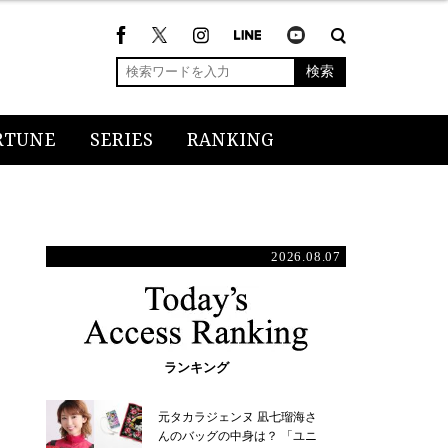
検索
RTUNE
SERIES
RANKING
2026.08.07
ランキング
元タカラジェンヌ 凪七瑠海さ
んのバッグの中身は？ 「ユニ