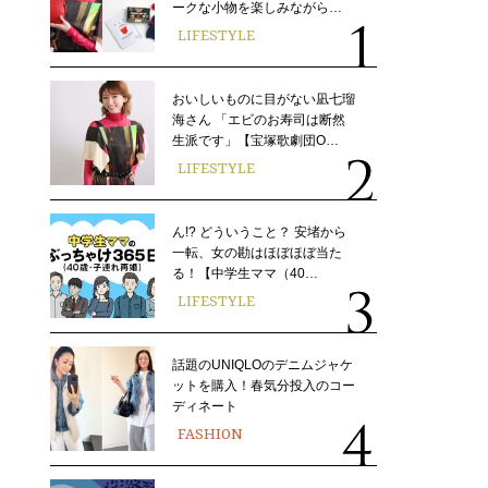
ークな小物を楽しみながら…
LIFESTYLE
おいしいものに目がない凪七瑠
海さん 「エビのお寿司は断然
生派です」【宝塚歌劇団O…
LIFESTYLE
ん!? どういうこと？ 安堵から
一転、女の勘はほぼほぼ当た
る！【中学生ママ（40…
LIFESTYLE
話題のUNIQLOのデニムジャケ
ットを購入！春気分投入のコー
ディネート
FASHION