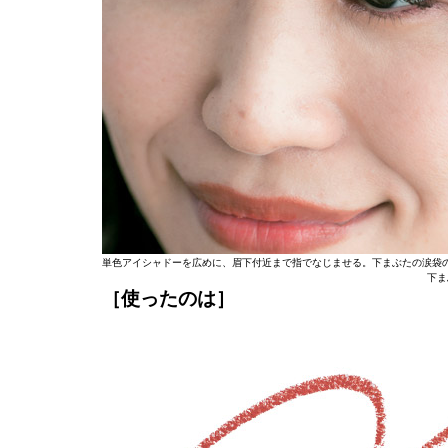
単色アイシャドーを広めに、眉下付近まで指でなじませる。下まぶたの涙袋
下ま
［使ったのは］