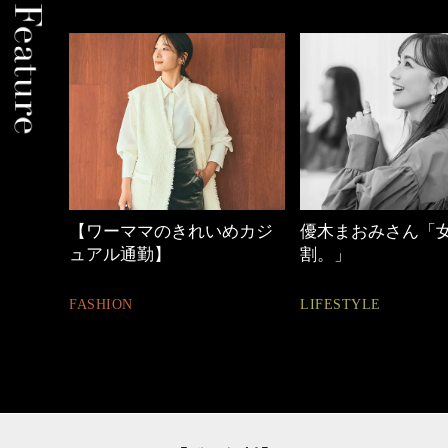
めカジ
優木まおみさん「女の時間
心地よくいられる
割。」
とは
LIFESTYLE
FASHION