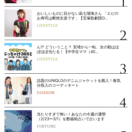
おいしいものに目がない凪七瑠海さん 「エビの
お寿司は断然生派です」【宝塚歌劇団O…
LIFESTYLE
ん!? どういうこと？ 安堵から一転、女の勘はほ
ぼほぼ当たる！【中学生ママ（40…
LIFESTYLE
話題のUNIQLOのデニムジャケットを購入！春気
分投入のコーディネート
FASHION
当たりすぎて怖い！あなたの今週の運勢
（2/23〜3/1）を数秘術占いで占います
FORTUNE