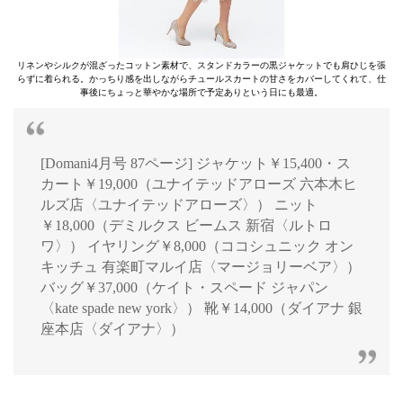
リネンやシルクが混ざったコットン素材で、スタンドカラーの黒ジャケットでも肩ひじを張
らずに着られる。かっちり感を出しながらチュールスカートの甘さをカバーしてくれて、仕
事後にちょっと華やかな場所で予定ありという日にも最適。
[Domani4月号 87ページ] ジャケット￥15,400・ス
カート￥19,000（ユナイテッドアローズ 六本木ヒ
ルズ店〈ユナイテッドアローズ〉） ニット
￥18,000（デミルクス ビームス 新宿〈ルトロ
ワ〉） イヤリング￥8,000（ココシュニック オン
キッチュ 有楽町マルイ店〈マージョリーベア〉）
バッグ￥37,000（ケイト・スペード ジャパン
〈kate spade new york〉） 靴￥14,000（ダイアナ 銀
座本店〈ダイアナ〉）