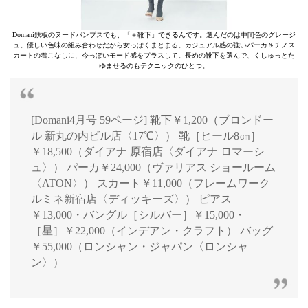
Domani鉄板のヌードパンプスでも、「＋靴下」できるんです。選んだのは中間色のグレージ
ュ。優しい色味の組み合わせだから女っぽくまとまる。カジュアル感の強いパーカ＆チノス
カートの着こなしに、今っぽいモード感をプラスして。長めの靴下を選んで、くしゅっとた
ゆませるのもテクニックのひとつ。
[Domani4月号 59ページ] 靴下￥1,200（ブロンドー
ル 新丸の内ビル店〈17℃〉） 靴［ヒール8㎝］
￥18,500（ダイアナ 原宿店〈ダイアナ ロマーシ
ュ〉） パーカ￥24,000（ヴァリアス ショールーム
〈ATON〉） スカート￥11,000（フレームワーク
ルミネ新宿店〈ディッキーズ〉） ピアス
￥13,000・バングル［シルバー］￥15,000・
［星］￥22,000（インデアン・クラフト） バッグ
￥55,000（ロンシャン・ジャパン〈ロンシャ
ン〉）