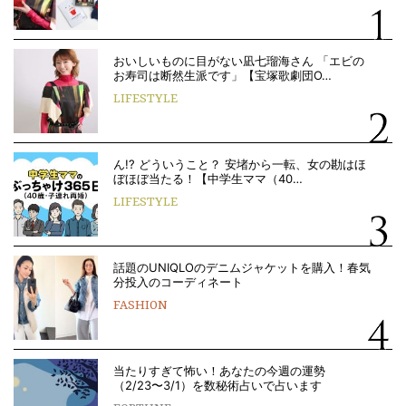
おいしいものに目がない凪七瑠海さん 「エビの
お寿司は断然生派です」【宝塚歌劇団O…
LIFESTYLE
ん!? どういうこと？ 安堵から一転、女の勘はほ
ぼほぼ当たる！【中学生ママ（40…
LIFESTYLE
話題のUNIQLOのデニムジャケットを購入！春気
分投入のコーディネート
FASHION
当たりすぎて怖い！あなたの今週の運勢
（2/23〜3/1）を数秘術占いで占います