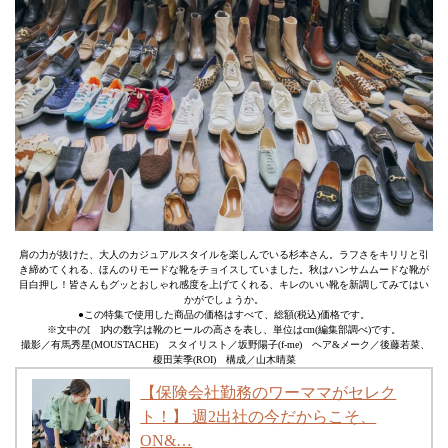
肩の力が抜けた、大人のカジュアルスタイルを楽しんでいる杉本さん。ラフさをキリリと引
き締めてくれる、ほんのりモードな靴をチョイスしていました。秋はハンサムムードな靴が
目白押し！皆さんもグッとおしゃれ感度を上げてくれる、キレのいい靴を新調してみてはい
かがでしょうか。
●この特集で使用した商品の価格はすべて、総額(税込)価格です。
※文中の[ ]内の数字は靴のヒールの高さを表し、単位はcm(編集部調べ)です。
撮影／有馬秀星(MOUSTACHE) スタイリスト／坂野陽子(f-me) ヘア&メーク／後藤若菜、
榎田茉季(ROI) 構成／山木晴菜
【保険会社勤務のワーママがセレク
ト！】 週2出社の今だからこそ、
ON&…