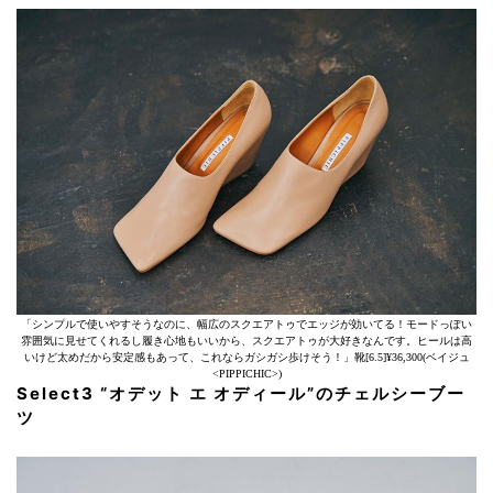
「シンプルで使いやすそうなのに、幅広のスクエアトゥでエッジが効いてる！モードっぽい
雰囲気に見せてくれるし履き心地もいいから、スクエアトゥが大好きなんです。ヒールは高
いけど太めだから安定感もあって、これならガシガシ歩けそう！」靴[6.5]¥36,300(ベイジュ
<PIPPICHIC>)
Select3 “オデット エ オディール”のチェルシーブー
ツ