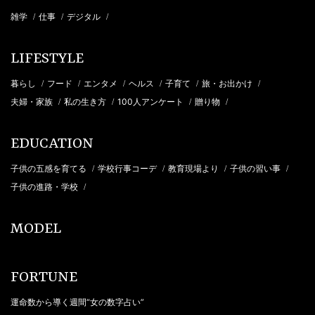
雑学
仕事
デジタル
/
/
/
LIFESTYLE
暮らし
フード
エンタメ
ヘルス
子育て
旅・お出かけ
/
/
/
/
/
/
夫婦・家族
私の生き方
100人アンケート
贈り物
/
/
/
/
EDUCATION
子供の五感を育てる
学校行事コーデ
教育現場より
子供の習い事
/
/
/
/
子供の進路・学校
/
MODEL
FORTUNE
運命数から導く週間“女の数字占い”