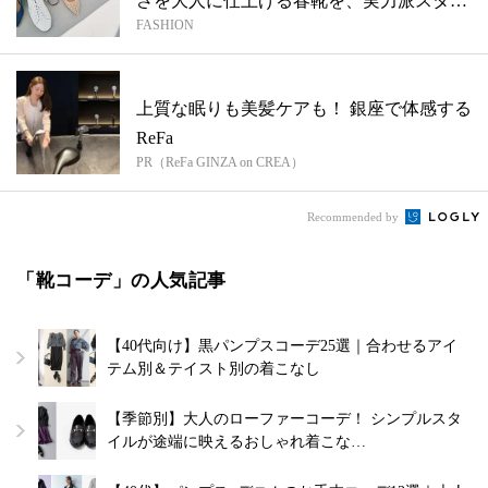
さを大人に仕上げる春靴を、実力派スタイ
FASHION
リス...
上質な眠りも美髪ケアも！ 銀座で体感する
ReFa
PR（ReFa GINZA on CREA）
Recommended by
「靴コーデ」の人気記事
【40代向け】黒パンプスコーデ25選｜合わせるアイ
テム別＆テイスト別の着こなし
【季節別】大人のローファーコーデ！ シンプルスタ
イルが途端に映えるおしゃれ着こな…