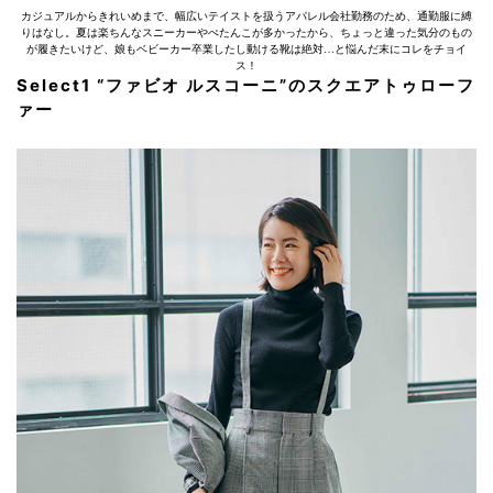
カジュアルからきれいめまで、幅広いテイストを扱うアパレル会社勤務のため、通勤服に縛
りはなし。夏は楽ちんなスニーカーやぺたんこが多かったから、ちょっと違った気分のもの
が履きたいけど、娘もベビーカー卒業したし動ける靴は絶対…と悩んだ末にコレをチョイ
ス！
Select1 “ファビオ ルスコーニ”のスクエアトゥローフ
ァー