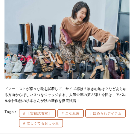
ドマーニストが様々な靴を試着して、サイズ感は？履き心地は？などあらゆ
る方向からほしい３つをジャッジする、人気企画の第３弾！今回は、アパレ
ル会社勤務の杉本さんが秋の新作を徹底試着！
Tags：
【実録試着室】
こなれ感
ほめられアイテム
忙しくてもおしゃれ