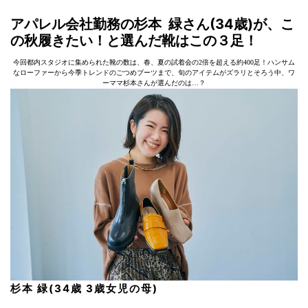
アパレル会社勤務の杉本 緑さん(34歳)が、こ
の秋履きたい！と選んだ靴はこの３足！
今回都内スタジオに集められた靴の数は、春、夏の試着会の2倍を超える約400足！ハンサム
なローファーから今季トレンドのごつめブーツまで、旬のアイテムがズラリとそろう中、ワ
ーママ杉本さんが選んだのは…？
杉本 緑(34歳 3歳女児の母)