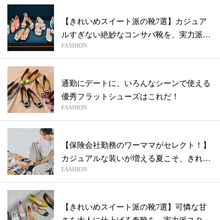
【きれいめスイート派の靴7選】カジュア
ルすぎない絶妙なコンサバ靴を、実力派ス
FASHION
タイ...
通勤にデートに、いろんなシーンで使える
優秀フラットシューズはこれだ！
FASHION
【保険会社勤務のワーママがセレクト！】
カジュアルな装いが増える夏こそ、きれい
FASHION
めな...
【きれいめスイート派の靴7選】可憐な甘