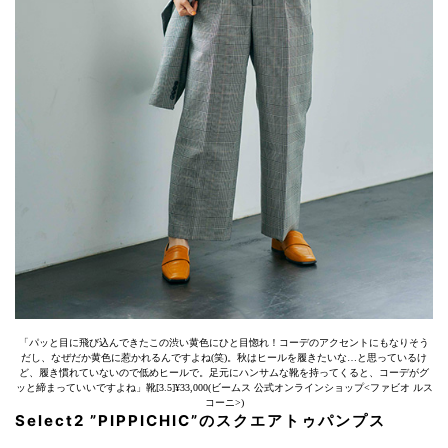
「パッと目に飛び込んできたこの渋い黄色にひと目惚れ！コーデのアクセントにもなりそう
だし、なぜだか黄色に惹かれるんですよね(笑)。秋はヒールを履きたいな…と思っているけ
ど、履き慣れていないので低めヒールで。足元にハンサムな靴を持ってくると、コーデがグ
ッと締まっていいですよね」靴[3.5]¥33,000(ビームス 公式オンラインショップ<ファビオ ルス
コーニ>)
Select2 ”PIPPICHIC”のスクエアトゥパンプス