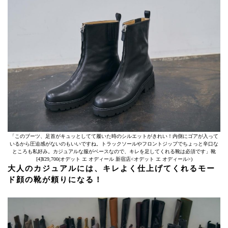
「このブーツ、足首がキュッとしてて履いた時のシルエットがきれい！内側にゴアが入って
いるから圧迫感がないのもいいですね。トラックソールやフロントジップでちょっと辛口な
ところも私好み。カジュアルな服がベースなので、キレを足してくれる靴は必須です」靴
[4]¥29,700(オデット エ オディール 新宿店<オデット エ オディール>)
大人のカジュアルには、キレよく仕上げてくれるモー
ド顔の靴が頼りになる！