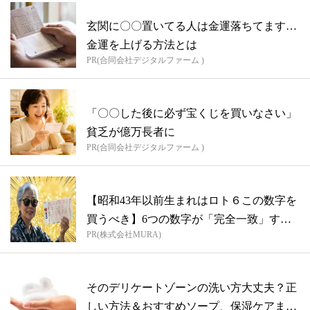
玄関に〇〇置いてる人は金運落ちてます…
金運を上げる方法とは
PR(合同会社デジタルファーム )
「〇〇した後に必ず宝くじを買いなさい」
貧乏が億万長者に
PR(合同会社デジタルファーム )
【昭和43年以前生まれはロト６この数字を
買うべき】6つの数字が「完全一致」する
PR(株式会社MURA)
方...
そのデリケートゾーンの洗い方大丈夫？正
しい方法＆おすすめソープ、保湿ケアまで