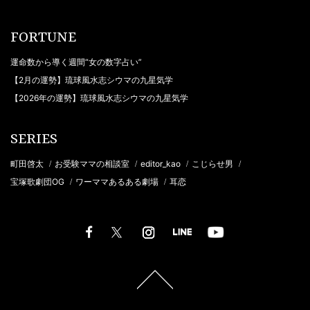
FORTUNE
運命数から導く週間“女の数字占い”
【2月の運勢】琉球風水志シウマの九星気学
【2026年の運勢】琉球風水志シウマの九星気学
SERIES
町田啓太
お受験ママの相談室
editor_kao
こじらせ男
/
/
/
/
宝塚歌劇団OG
ワーママあるある劇場
耳恋
/
/