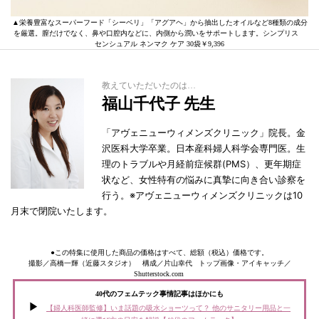
▲栄養豊富なスーパーフード「シーベリ」「アグアヘ」から抽出したオイルなど8種類の成分
を厳選。膣だけでなく、鼻や口腔内などに、内側から潤いをサポートします。シンプリス
センシュアル ネンマク ケア 30袋￥9,396
教えていただいたのは…
福山千代子 先生
「アヴェニューウィメンズクリニック」院長。金
沢医科大学卒業。日本産科婦人科学会専門医。生
理のトラブルや月経前症候群(PMS）、更年期症
状など、女性特有の悩みに真摯に向き合い診察を
行う。※アヴェニューウィメンズクリニックは10
月末で閉院いたします。
●この特集に使用した商品の価格はすべて、総額（税込）価格です。
撮影／高橋一輝（近藤スタジオ） 構成／片山幸代 トップ画像・アイキャッチ／
Shutterstock.com
40代のフェムテック事情記事はほかにも
【婦人科医師監修】いま話題の吸水ショーツって？ 他のサニタリー用品と一