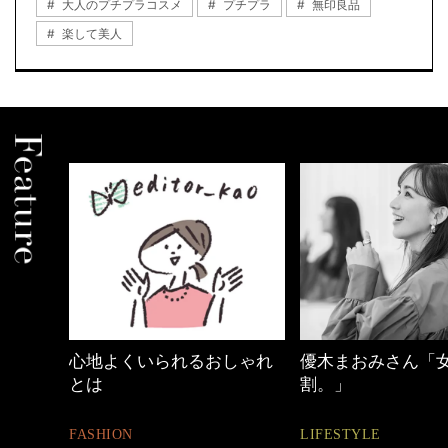
大人のプチプラコスメ
プチプラ
無印良品
楽して美人
るおしゃれ
優木まおみさん「女の時間
【ワーママのき
割。」
ュアル通勤】
LIFESTYLE
FASHION