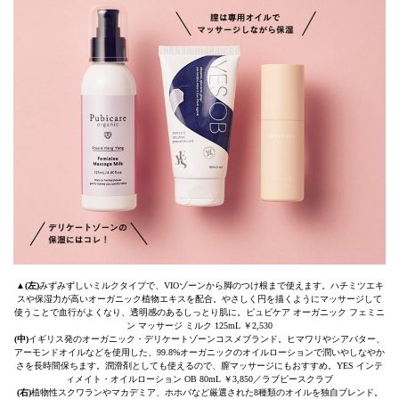
▲
(左)
みずみずしいミルクタイプで、VIOゾーンから脚のつけ根まで使えます。ハチミツエキ
スや保湿力が高いオーガニック植物エキスを配合。やさしく円を描くようにマッサージして
使うことで血行がよくなり、透明感のあるしっとり肌に。ピュビケア オーガニック フェミニ
ン マッサージ ミルク 125mL ￥2,530
(中)
イギリス発のオーガニック・デリケートゾーンコスメブランド。ヒマワリやシアバター、
アーモンドオイルなどを使用した、99.8%オーガニックのオイルローションで潤いやしなやか
さを長時間保ちます。潤滑剤としても使えるので、膣マッサージにもおすすめ。YES インテ
ィメイト・オイルローション OB 80mL ￥3,850／ラブピースクラブ
(右)
植物性スクワランやマカデミア、ホホバなど厳選された8種類のオイルを独自ブレンド。