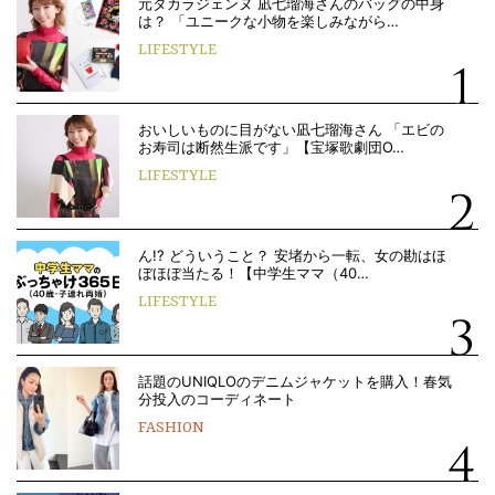
元タカラジェンヌ 凪七瑠海さんのバッグの中身
は？ 「ユニークな小物を楽しみながら…
LIFESTYLE
おいしいものに目がない凪七瑠海さん 「エビの
お寿司は断然生派です」【宝塚歌劇団O…
LIFESTYLE
ん!? どういうこと？ 安堵から一転、女の勘はほ
ぼほぼ当たる！【中学生ママ（40…
LIFESTYLE
話題のUNIQLOのデニムジャケットを購入！春気
分投入のコーディネート
FASHION