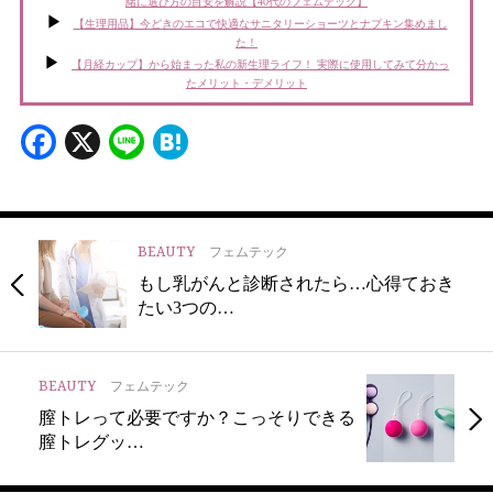
緒に選び方の目安を解説【40代のフェムテック】
【生理用品】今どきのエコで快適なサニタリーショーツとナプキン集めまし
た！
【月経カップ】から始まった私の新生理ライフ！ 実際に使用してみて分かっ
たメリット・デメリット
Facebook
X
Line
Hatena
BEAUTY
フェムテック
もし乳がんと診断されたら…心得ておき
たい3つの…
BEAUTY
フェムテック
膣トレって必要ですか？こっそりできる
膣トレグッ…