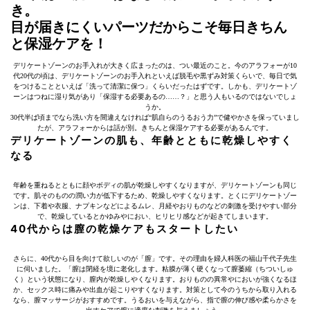
き。
目が届きにくいパーツだからこそ毎日きちん
と保湿ケアを！
デリケートゾーンのお手入れが大きく広まったのは、つい最近のこと。今のアラフォーが10
代20代の頃は、デリケートゾーンのお手入れといえば脱毛や黒ずみ対策くらいで、毎日で気
をつけることといえば「洗って清潔に保つ」くらいだったはずです。しかも、デリケートゾ
ーンはつねに湿り気があり「保湿する必要あるの……？」と思う人もいるのではないでしょ
うか。
30代半ば頃までなら洗い方を間違えなければ“肌自らのうるおう力”で健やかさを保っていまし
たが、アラフォーからは話が別。きちんと保湿ケアする必要があるんです。
デリケートゾーンの肌も、年齢とともに乾燥しやすく
なる
年齢を重ねるとともに顔やボディの肌が乾燥しやすくなりますが、デリケートゾーンも同じ
です。肌そのものの潤い力が低下するため、乾燥しやすくなります。とくにデリケートゾー
ンは、下着や衣服、ナプキンなどによるムレ、月経やおりものなどの刺激を受けやすい部分
で、乾燥しているとかゆみやにおい、ヒリヒリ感などが起きてしまいます。
40代からは膣の乾燥ケアもスタートしたい
さらに、40代から目を向けて欲しいのが「膣」です。その理由を婦人科医の福山千代子先生
に伺いました。「膣は閉経を境に老化します。粘膜が薄く硬くなって膣萎縮（ちついしゅ
く）という状態になり、膣内が乾燥しやくなります。おりものの異常やにおいが強くなるほ
か、セックス時に痛みや出血が起こりやすくなります。対策として今のうちから取り入れる
なら、膣マッサージがおすすめです。うるおいを与えながら、指で膣の伸び感や柔らかさを