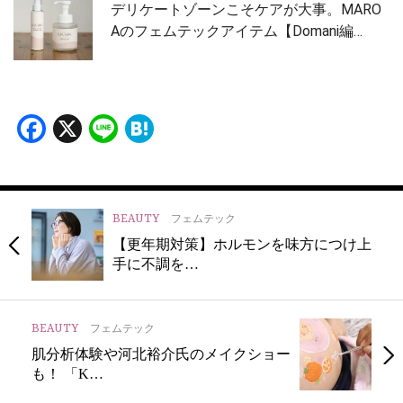
デリケートゾーンこそケアが大事。MARO
Aのフェムテックアイテム【Domani編…
Facebook
X
Line
Hatena
BEAUTY
フェムテック
【更年期対策】ホルモンを味方につけ上
手に不調を…
BEAUTY
フェムテック
肌分析体験や河北裕介氏のメイクショー
も！ 「K…