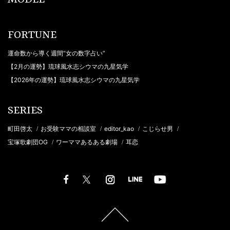
FORTUNE
運命数から導く週間“女の数字占い”
【2月の運勢】琉球風水志シウマの九星気学
【2026年の運勢】琉球風水志シウマの九星気学
SERIES
町田啓太
お受験ママの相談室
editor_kao
こじらせ男
/
/
/
/
宝塚歌劇団OG
ワーママあるある劇場
耳恋
/
/