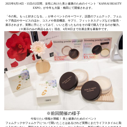
2025年6月14日・15日の2日間、女性に向けた美と健康のためのイベント「KANSAI BEAUTY
EXPO」が今年も大阪・梅田にて開催されます。
「今の私。もっと好きになる。」が本イベントのキーワード。話題のフェムテック、フェム
ケア商品やサービスのほか、コスメや美容機器、サプリ、フィットネスグッズなどが販売・
展示されます。実際に手にとってみて、いいと思ったものをその場で購入できるのが魅力。
（※展示のみの商品もあり）現在、4月30日まで出展企業を募集中です。
※前回開催の様子
今知りたい情報が満載！ 美と健康のためのイベント
フェムテックやフェムケアについて聞いたことはあるけれど実際にまだライフスタイルに取