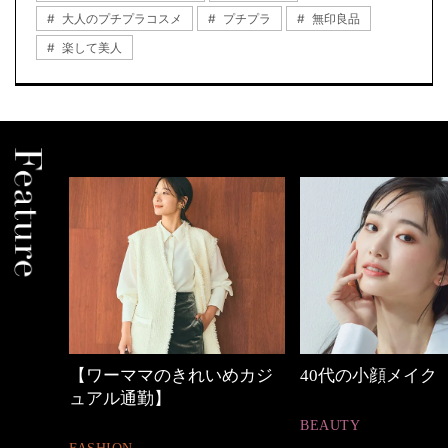
大人のプチプラコスメ
プチプラ
無印良品
楽して美人
の時間
【ワーママのきれいめカジ
40代の小顔メイク
ュアル通勤】
BEAUTY