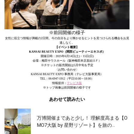
※前回開催の様子
女性に役立つ情報が満載の2日間。今の自分をより輝かせるヒントを見つけられる機会をお見
逃しなく。
【イベント概要】
KANSAI BEAUTY EXPO（関西ビューティーエキスポ）
開催日時：2025年6月14日(土)・15日(日)
会場：梅田サウスホール（阪神梅田本店直結11Ｆ）
※チケットの販売開始は5月中旬を予定
〈お問い合わせ〉
KANSAI BEAUTY EXPO 事務局（テレビ大阪事業局）
TEL：06-6947-1912（平日10:00～18:00）
情報提供：
テレビ大阪
※トップ画像は前回開催の様子です
あわせて読みたい
万博開催まであと少し！ 理解度高まる【O
MO7大阪 by 星野リゾート】を旅の…