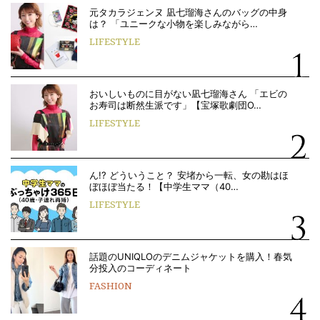
元タカラジェンヌ 凪七瑠海さんのバッグの中身
は？ 「ユニークな小物を楽しみながら…
LIFESTYLE
おいしいものに目がない凪七瑠海さん 「エビの
お寿司は断然生派です」【宝塚歌劇団O…
LIFESTYLE
ん!? どういうこと？ 安堵から一転、女の勘はほ
ぼほぼ当たる！【中学生ママ（40…
LIFESTYLE
話題のUNIQLOのデニムジャケットを購入！春気
分投入のコーディネート
FASHION