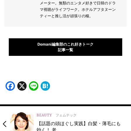
メーター。無類のエンタメ好きで日韓のドラ
マ視聴がライフワーク。ホテルアフタヌーン
ティーと推し活が頑張りの糧。
Domani編集部のこれ好きトーク
記事一覧
Facebook
X
Line
Hatena
BEAUTY
フェムテック
【話題の頭ほぐし実践】白髪・薄毛にも
効く！ 老…