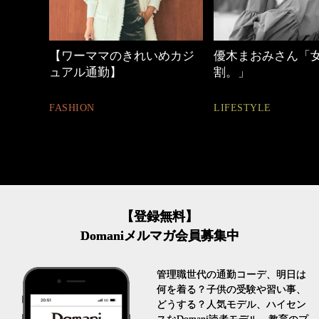
めカジ
優木まおみさん「女の時間
働く女性のバッグ
割。」
FASHION
LIFESTYLE
【登録無料】
Domaniメルマガ会員募集中
管理職世代の通勤コーデ、明日は
何を着る？子供の受験や習い事、
どうする？人気モデル、ハイセン