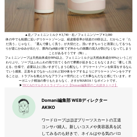
▲左／フェミニンミルク￥3,740・右／フェミニンソープ￥3,080
体の中でも粘膜に近いデリケートゾーンは、経皮吸収率が頭皮の10倍以上。だからこそ「た
だ洗う」じゃなく、「選んで優しく洗う」が大切だと。洗いすぎちゃうと清潔にしてるつも
りが逆にかゆみが出たり、膣内のpH値が保てず外からの雑菌の混入が防げなくなってしまう
ことがあるそうです（怖）。
フェミニンソープは天然由来成分98%以上、フェミニンミルクは天然由来成分99%というこだ
わりぶり。ソープはふわふわの泡で出てくるので摩擦が起きることもなくまさに「優しく洗
える」仕様で、必要以上に洗いすぎてしまう心配なし！ デリケートゾーンを保湿をするなん
ていう感覚、正直今までなかったけれど顔や体をケアするようにデリケートゾーンをケアす
ることは、トラブルを抱えがちなアラフォー世代にとって大事なんだなと感じています。オ
ーガニック精油の香りもたまらなく、さすがMAROA！なポイントです。
▶︎
TICCAのマルチストライプシャツ【Domani編集部のこれ好きトーク】
Domani編集部 WEBディレクター
AKIKO
ワードローブはほぼプリーツスカートの王道
コンサバ婦人。新しいコスメや美容器具を試
してみるのも好きで、ネイルはやる気のバロ