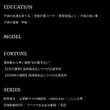
EDUCATION
子供の五感を育てる
学校行事コーデ
教育現場より
子供の習い事
/
/
/
/
子供の進路・学校
/
MODEL
FORTUNE
運命数から導く週間“女の数字占い”
【2月の運勢】琉球風水志シウマの九星気学
【2026年の運勢】琉球風水志シウマの九星気学
SERIES
町田啓太
お受験ママの相談室
editor_kao
こじらせ男
/
/
/
/
宝塚歌劇団OG
ワーママあるある劇場
耳恋
/
/