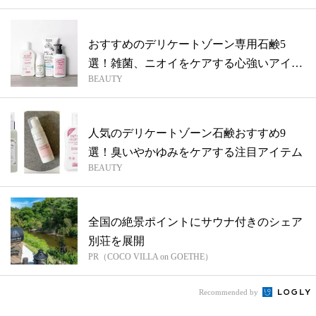
おすすめのデリケートゾーン専用石鹸5
選！雑菌、ニオイをケアする心強いアイテ
BEAUTY
ム
人気のデリケートゾーン石鹸おすすめ9
選！臭いやかゆみをケアする注目アイテム
BEAUTY
全国の絶景ポイントにサウナ付きのシェア
別荘を展開
PR（COCO VILLA on GOETHE）
Recommended by