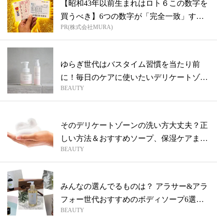
【昭和43年以前生まれはロト６この数字を
買うべき】6つの数字が「完全一致」する
PR(株式会社MURA)
方...
ゆらぎ世代はバスタイム習慣を当たり前
に！毎日のケアに使いたいデリケートゾー
BEAUTY
ン専用...
そのデリケートゾーンの洗い方大丈夫？正
しい方法＆おすすめソープ、保湿ケアまで
BEAUTY
解説
みんなの選んでるものは？ アラサー&アラ
フォー世代おすすめのボディソープ6選
BEAUTY
【み...