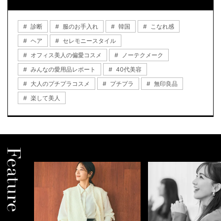
診断
服のお手入れ
韓国
こなれ感
ヘア
セレモニースタイル
オフィス美人の偏愛コスメ
ノーテクメーク
みんなの愛用品レポート
40代美容
大人のプチプラコスメ
プチプラ
無印良品
楽して美人