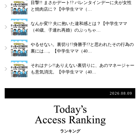
目撃!! まさかデート!? バレンタインデーに夫が女性
と焼肉店に？【中学生ママ（…
なんか変!? 夫に抱いた違和感とは？【中学生ママ
（40歳、子連れ再婚）のぶっちゃ…
やるせない。裏切り!?身勝手!?と思われたその行為の
裏には…。【中学生ママ（40…
それはナシ!!ありえない裏切りに、あのマネージャー
も意気消沈。【中学生ママ（40…
2026.08.09
ランキング