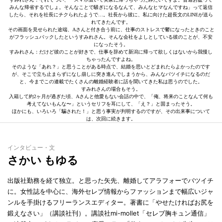
みんな帰省するでしょ。そんなことで騒ぎになるなんて、みんなヒマなんですね」って返信
したら、それを社長にチクられたようで…。社長から彼に、私に向けた超長文のLINEが送ら
れてきたんです。
その画面を見せられた途端、Aさんと付き合う前に、仕事のストレスで鬱になったときのこと
がフラッシュバックしたというすみれさん。そんな会社をよしとしている彼のことが、不安
になったそう。
すみれさん：だけど彼のことが好きで、仕事を辞めて新潟に帰って欲しくはないから我慢し
ちゃったんですよね。
そのような「あれ？」と思うことがある時点で、結婚を思いとどまれたらよかったのです
が、そこで立ち止まらずになし崩しに突き進んでしまうから、みんなバツイチになるのだ
と、今までこの連載でたくさんの離婚経験者に話を聞いてきた私は思うのでした。
すみれさんの場合もそう。
入籍して約2ヶ月が過ぎた頃、Aさんと他愛もない会話の中で、「俺、将来のことなんて何も
考えてないもんな〜」というセリフを耳にして、「え？」と固まったそう。
ほかにも、いろいろ「騙された！」と思う事実が判明するのですが、その出来事について
は、次回に続きます。
インタビュー・文
さかい もゆる
出版社勤務を経て独立。と思った矢先、離婚してアラフォーでバツイチ
に。女性誌を中心に、海外セレブ情報からファッションまで幅広いジャ
ンルを手掛けるフリーランスエディター。著書に「やせたければお尻を
鍛えなさい」（講談社刊）。講談社mi-mollet「セレブ胸キュン通信」