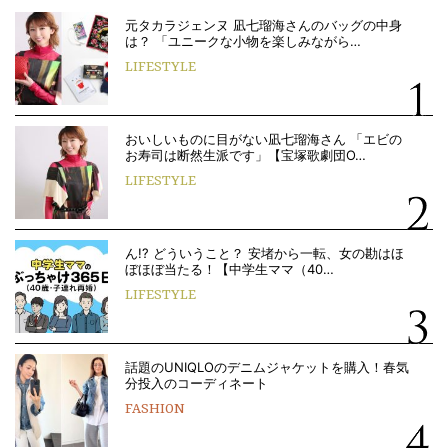
元タカラジェンヌ 凪七瑠海さんのバッグの中身
は？ 「ユニークな小物を楽しみながら…
LIFESTYLE
おいしいものに目がない凪七瑠海さん 「エビの
お寿司は断然生派です」【宝塚歌劇団O…
LIFESTYLE
ん!? どういうこと？ 安堵から一転、女の勘はほ
ぼほぼ当たる！【中学生ママ（40…
LIFESTYLE
話題のUNIQLOのデニムジャケットを購入！春気
分投入のコーディネート
FASHION