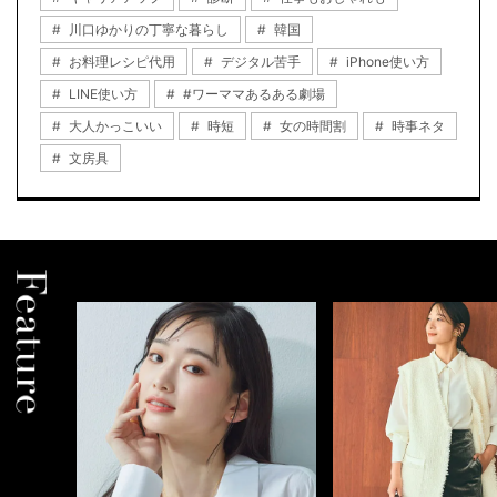
川口ゆかりの丁寧な暮らし
韓国
お料理レシピ代用
デジタル苦手
iPhone使い方
LINE使い方
#ワーママあるある劇場
大人かっこいい
時短
女の時間割
時事ネタ
文房具