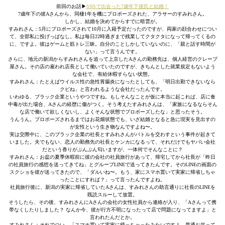
前回のお話▶︎
SNSで出会った7歳年下彼氏と結婚！
7歳年下の彼Aさんから、同棲1年を機にプロポーズされた、アラサーのすみれさん。
しかし、結婚を決めてからすでに暗雲が。
すみれさん：5月にプロポーズされて10月に入籍予定だったのですが、両家の顔合わせについ
て、全部私に投げっぱなし。私は毎日22時過ぎまで残業してクタクタになって帰ってくるの
に、ですよ。彼はゲームと筋トレ三昧。自分のことしかしていないのに、「親と話す時間が
ない」って言うんです。
さらに、地元の新潟からすみれさんを追って上京したAさんの勤務先は、個人経営のクレープ
屋さん。その店の雇われ店長として働いていたのですが、きちんとした就業規定もないよう
な会社で、有給休暇すらない状態。
すみれさん：たとえばウイルス性の急性胃腸炎になったとしても、「明日出勤できないなら
クビね」と言われるような会社だったんです。
いわゆる、ブラック企業というやつですね。もしそんなことが仮に本当に起これば、店に食
中毒が出た場合、Aさんの経歴に傷がつく。そう考えたすみれさんは、「家族になるならそん
な店で働いて欲しくないし、よくそんな状態でプロポーズしたな」と思ったそう。
うんうん。プロポーズされるまではお花畑状態でも、いざ結婚となると急に現実を見出すの
が女性という生き物なんですよね〜。
実は交際中に、このブラック企業の社長とすみれさんがバトルを交わすという事件が起きて
いました。夫でもない、恋人の勤務先の社長とケンカになるって、それだけでもヤバい会社
だという香りがぷんぷん匂いますが、一体何でそんなことに？
すみれさん：お盆の夏季休暇前に彼の会社の社員旅行があって、帰宅してから社長が「昨日
の社員旅行の感想を送ってきてね」とグループLINEで送ってきたんです。そのLINEの画面の
スクショを彼が送ってきたので、「ダルいね〜。もう、家にスマホ置いて実家に帰省しちゃ
ったことにすれば？」って言ったんですよね。
社員旅行後に、新潟の実家に帰省していたAさんは、すみれさんの助言通りに社長のLINEを
既読スルーして放置。
そうしたら、その後、すみれさんにAさんの会社の女性社員から連絡が入り、「Aさんって携
帯なくしたりしました？ なんか今、彼が行方不明になったって店で問題になってますよ」と
言われたんだとか。
すみれさん：それでつい、「スマホ置いて実家に帰っちゃったみたいですよ。普通お盆って