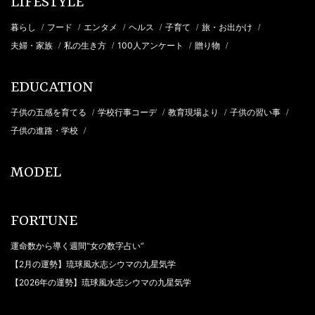
LIFESTYLE
暮らし
フード
エンタメ
ヘルス
子育て
旅・お出かけ
/
/
/
/
/
/
夫婦・家族
私の生き方
100人アンケート
贈り物
/
/
/
/
EDUCATION
子供の五感を育てる
学校行事コーデ
教育現場より
子供の習い事
/
/
/
/
子供の進路・学校
/
MODEL
FORTUNE
運命数から導く週間“女の数字占い”
【2月の運勢】琉球風水志シウマの九星気学
【2026年の運勢】琉球風水志シウマの九星気学