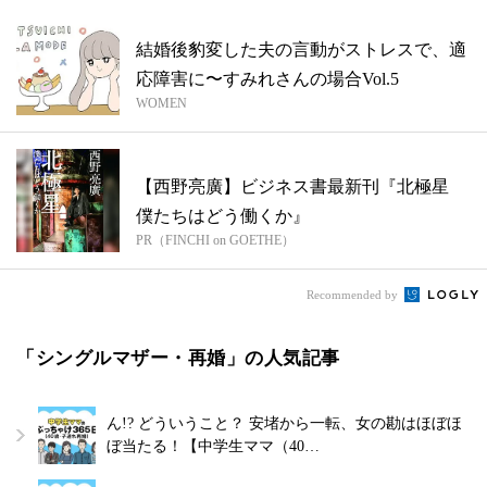
結婚後豹変した夫の言動がストレスで、適
応障害に〜すみれさんの場合Vol.5
WOMEN
【西野亮廣】ビジネス書最新刊『北極星
僕たちはどう働くか』
PR（FINCHI on GOETHE）
Recommended by
「シングルマザー・再婚」の人気記事
ん!? どういうこと？ 安堵から一転、女の勘はほぼほ
ぼ当たる！【中学生ママ（40…