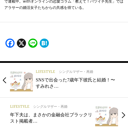
で連載中。withオンラインの恋愛コラム「教えて！バツイチ先生」では
アラサーの婚活女子たちからの共感を得ている。
Facebook
X
Line
Hatena
LIFESTYLE
シングルマザー・再婚
SNSで出会った7歳年下彼氏と結婚！〜
すみれさ…
LIFESTYLE
シングルマザー・再婚
年下夫は、まさかの金融会社ブラックリ
スト掲載者…