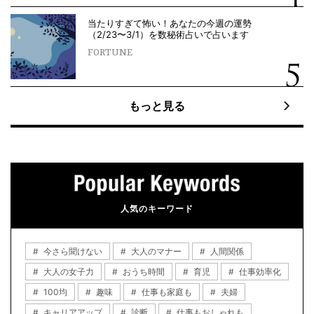
当たりすぎて怖い！あなたの今週の運勢
（2/23〜3/1）を数秘術占いで占います
FORTUNE
もっと見る
人気のキーワード
今さら聞けない
大人のマナー
人間関係
大人の女子力
おうち時間
育児
仕事効率化
100均
趣味
仕事も家庭も
夫婦
キャリアアップ
診断
仕事もおしゃれも