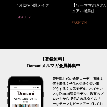
中身
40代の小顔メイク
【ワーママのきれ
ュアル通勤】
BEAUTY
FASHION
【登録無料】
Domaniメルマガ会員募集中
管理職世代の通勤コーデ、明日は
何を着る？子供の受験や習い事、
どうする？人気モデル、ハイセン
スなDomani読者モデル、教育のプ
ロたちから 発信されるタイムリ
ーなテーマをピックアップしてお