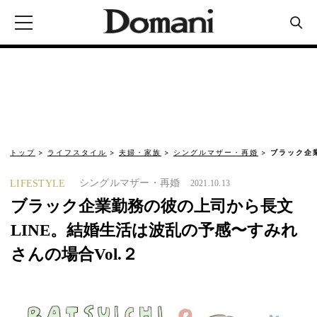
トップ
ライフスタイル
夫婦・家族
シングルマザー・再婚
ブラック企
シングルマザー・再婚
LIFESTYLE
2021.10.13
ブラック企業勤務の彼の上司から長文
LINE。結婚生活は波乱の予感〜すみれ
さんの場合Vol.２