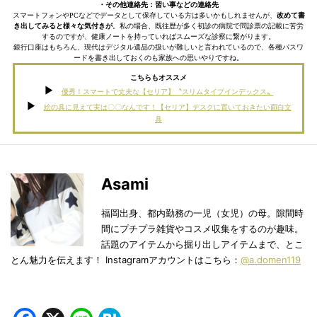
・その他連絡先：習い事などの連絡先
スマートフォンやPCなどでデータとして保存している方は多いかもしれませんが、
改めて書
き出してみると様々な気付きが
。私の場合、既往歴が多く初診の病院で問診票の記載に苦労
するのですが、健康ノートを持っていればスムーズな診察に繋がります。
銀行口座はもちろん、現代はデジタル遺品の扱いが難しいと言われているので、各種パスワ
ードを書き出しておくのも家族への思いやりですね。
こちらもオススメ
優秀！スマートで丈夫な【セリア】〝スリムタイプインデックス〟
絵の具に見えて実は〇〇なんです！【セリア】デスクに置いておきたい面白文
具
Asami
福岡出身、都内勤務の一児（女児）の母。隙間時
間にプチプラ雑貨やコスメ収集をするのが趣味。
話題のアイテムから掘り出しアイテムまで、とこ
とん魅力を伝えます！ Instagramアカウントはこちら：
@a.domen119