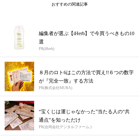
おすすめの関連記事
編集者が選ぶ【iHerb】で今買うべきもの10
選
PR(iHerb)
８月のロト6はこの方法で買え!!６つの数字
が『完全一致』する方法
PR(株式会社MURA)
“宝くじは運じゃなかった”当たる人の“共
通点”を知っただけ
PR(合同会社デジタルファーム )