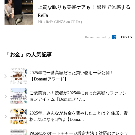
上質な眠りも美髪ケアも！ 銀座で体感する
ReFa
PR（ReFa GINZA on CREA）
Recommended by
「お金」の人気記事
2025年で一番高額だった買い物を一挙公開！
【Domaniアワード】
ご褒美買い！読者が2025年に買った高額なファッシ
ョンアイテム【Domaniアワ…
2025年、みんながお金を費やしたことは？ 住居、資
格…気になる1位は【Doma…
PASMOのオートチャージ設定方法！対応のクレジッ