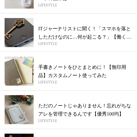
LIFESTYLE
ITジャーナリストに聞く！「スマホを落と
しただけなのに…何が起こる？」【働く女
LIFESTYLE
性...
手書きノートをひとまとめに！【無印用
品】カスタムノート使ってみた
LIFESTYLE
ただのノートじゃありません！忘れがちな
アレを管理できるんです【優秀100均】
LIFESTYLE