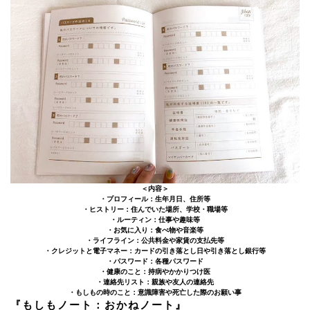
＜内容＞
・プロフィール：生年月日、住所等
・ヒストリー：住んでいた場所、学校・職場等
・ルーティン：仕事や趣味等
・お気に入り：食べ物や音楽等
・ライフライン：公共料金や家賃の支払先等
・クレジットと電子マネー：カードの引き落とし日や引き落とし銀行等
・パスワード：各種パスワード
・健康のこと：持病やかかりつけ医
・連絡先リスト：親族や友人の連絡先
・もしもの時のこと：意識障害や死亡した際のお願い事
『もしもノート：おかねノート』