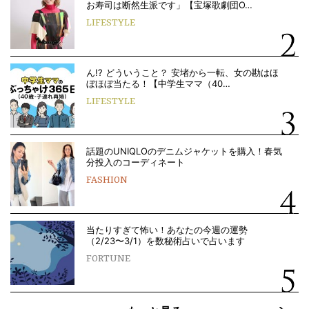
お寿司は断然生派です」【宝塚歌劇団O…
LIFESTYLE
ん!? どういうこと？ 安堵から一転、女の勘はほ
ぼほぼ当たる！【中学生ママ（40…
LIFESTYLE
話題のUNIQLOのデニムジャケットを購入！春気
分投入のコーディネート
FASHION
当たりすぎて怖い！あなたの今週の運勢
（2/23〜3/1）を数秘術占いで占います
FORTUNE