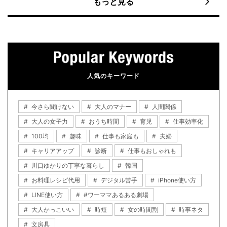
もっと見る
人気のキーワード
今さら聞けない
大人のマナー
人間関係
大人の女子力
おうち時間
育児
仕事効率化
100均
趣味
仕事も家庭も
夫婦
キャリアアップ
診断
仕事もおしゃれも
川口ゆかりの丁寧な暮らし
韓国
お料理レシピ代用
デジタル苦手
iPhone使い方
LINE使い方
#ワーママあるある劇場
大人かっこいい
時短
女の時間割
時事ネタ
文房具