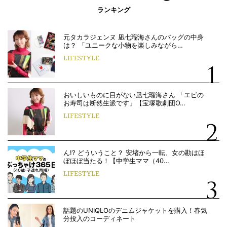
ランキング
元タカラジェンヌ 凪七瑠海さんのバッグの中身
は？ 「ユニークな小物を楽しみながら…
LIFESTYLE
おいしいものに目がない凪七瑠海さん 「エビの
お寿司は断然生派です」【宝塚歌劇団O…
LIFESTYLE
ん!? どういうこと？ 安堵から一転、女の勘はほ
ぼほぼ当たる！【中学生ママ（40…
LIFESTYLE
話題のUNIQLOのデニムジャケットを購入！春気
分投入のコーディネート