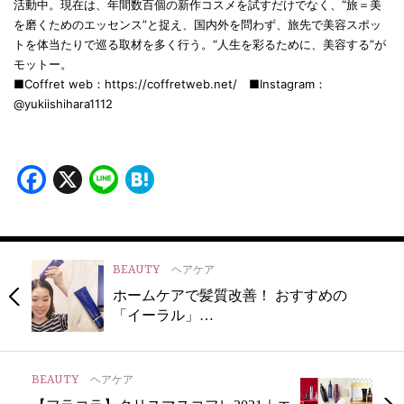
活動中。現在は、年間数百個の新作コスメを試すだけでなく、“旅＝美
を磨くためのエッセンス”と捉え、国内外を問わず、旅先で美容スポッ
トを体当たりで巡る取材を多く行う。“人生を彩るために、美容する”が
モットー。
■Coffret web：https://coffretweb.net/ ■Instagram：
@yukiishihara1112
Facebook
X
Line
Hatena
BEAUTY
ヘアケア
ホームケアで髪質改善！ おすすめの
「イーラル」…
BEAUTY
ヘアケア