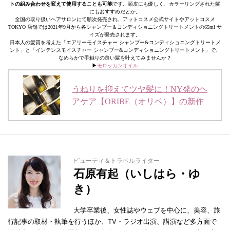
トの組み合わせを変えて使用することも可能
です。頭皮にも優しく、カラーリングされた髪
にもおすすめだとか。
全国の取り扱いヘアサロンにて順次発売され、アットコスメ公式サイトやアットコスメ
TOKYO 店舗では2021年9月から各シャンプー＆コンディショニングトリートメントの65ml サ
イズが発売されます。
日本人の髪質を考えた「エアリーモイスチャー シャンプー&コンディショニングトリートメ
ント」と「インテンスモイスチャー シャンプー&コンディショニングトリートメント」で、
なめらかで手触りの良い髪を叶えてみませんか？
▶︎
モロッカンオイル
うねりを抑えてツヤ髪に！NY発のヘ
アケア【ORIBE（オリベ）】の新作
ビューティ＆トラベルライター
石原有起（いしはら・ゆ
き）
大学卒業後、女性誌やウェブを中心に、美容、旅
行記事の取材・執筆を行うほか、TV・ラジオ出演、講演など多方面で