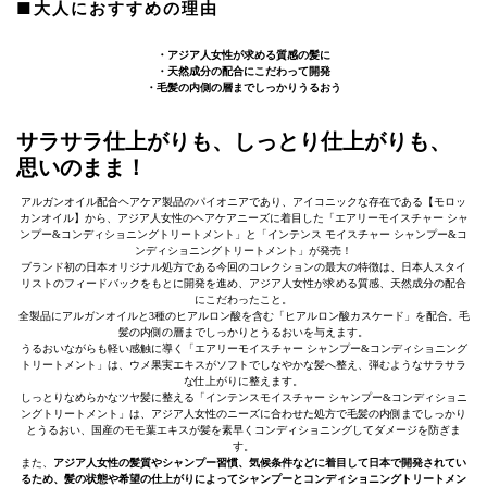
■大人におすすめの理由
・アジア人女性が求める質感の髪に
・天然成分の配合にこだわって開発
・毛髪の内側の層までしっかりうるおう
サラサラ仕上がりも、しっとり仕上がりも、
思いのまま！
アルガンオイル配合ヘアケア製品のパイオニアであり、アイコニックな存在である【モロッ
カンオイル】から、アジア人女性のヘアケアニーズに着目した「エアリーモイスチャー シャ
ンプー&コンディショニングトリートメント」と「インテンス モイスチャー シャンプー&コ
ンディショニングトリートメント」が発売！
ブランド初の日本オリジナル処方である今回のコレクションの最大の特徴は、日本人スタイ
リストのフィードバックをもとに開発を進め、アジア人女性が求める質感、天然成分の配合
にこだわったこと。
全製品にアルガンオイルと3種のヒアルロン酸を含む「ヒアルロン酸カスケード」を配合。毛
髪の内側の層までしっかりとうるおいを与えます。
うるおいながらも軽い感触に導く「エアリーモイスチャー シャンプー&コンディショニング
トリートメント」は、ウメ果実エキスがソフトでしなやかな髪へ整え、弾むようなサラサラ
な仕上がりに整えます。
しっとりなめらかなツヤ髪に整える「インテンスモイスチャー シャンプー&コンディショニ
ングトリートメント」は、アジア人女性のニーズに合わせた処方で毛髪の内側までしっかり
とうるおい、国産のモモ葉エキスが髪を素早くコンディショニングしてダメージを防ぎま
す。
また、
アジア人女性の髪質やシャンプー習慣、気候条件などに着目して日本で開発されてい
るため、髪の状態や希望の仕上がりによってシャンプーとコンディショニングトリートメン