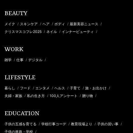
BEAUTY
メイク
スキンケア
ヘア
ボディ
最新美容ニュース
/
/
/
/
/
クリスマスコフレ2025
ネイル
インナービューティ
/
/
/
WORK
雑学
仕事
デジタル
/
/
/
LIFESTYLE
暮らし
フード
エンタメ
ヘルス
子育て
旅・お出かけ
/
/
/
/
/
/
夫婦・家族
私の生き方
100人アンケート
贈り物
/
/
/
/
EDUCATION
子供の五感を育てる
学校行事コーデ
教育現場より
子供の習い事
/
/
/
/
子供の進路・学校
/