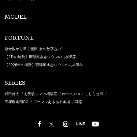
MODEL
FORTUNE
運命数から導く週間“女の数字占い”
【2月の運勢】琉球風水志シウマの九星気学
【2026年の運勢】琉球風水志シウマの九星気学
SERIES
町田啓太
お受験ママの相談室
editor_kao
こじらせ男
/
/
/
/
宝塚歌劇団OG
ワーママあるある劇場
耳恋
/
/