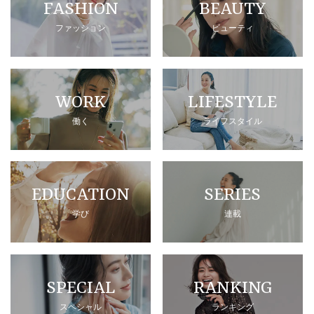
FASHION
BEAUTY
ファッション
ビューティ
WORK
LIFESTYLE
働く
ライフスタイル
EDUCATION
SERIES
学び
連載
SPECIAL
RANKING
スペシャル
ランキング