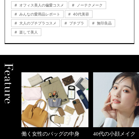
オフィス美人の偏愛コスメ
ノーテクメーク
みんなの愛用品レポート
40代美容
大人のプチプラコスメ
プチプラ
無印良品
楽して美人
中身
40代の小顔メイク
心地よくいられる