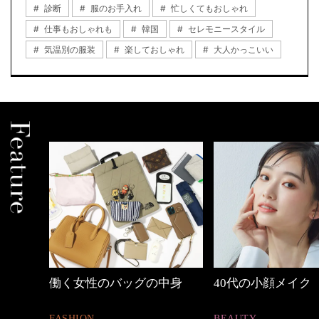
診断
服のお手入れ
忙しくてもおしゃれ
仕事もおしゃれも
韓国
セレモニースタイル
気温別の服装
楽しておしゃれ
大人かっこいい
めカジ
働く女性のバッグの中身
40代の小顔メイク
FASHION
BEAUTY