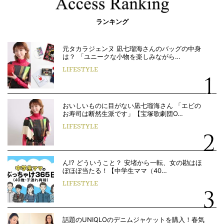
ランキング
元タカラジェンヌ 凪七瑠海さんのバッグの中身
は？ 「ユニークな小物を楽しみながら…
LIFESTYLE
おいしいものに目がない凪七瑠海さん 「エビの
お寿司は断然生派です」【宝塚歌劇団O…
LIFESTYLE
ん!? どういうこと？ 安堵から一転、女の勘はほ
ぼほぼ当たる！【中学生ママ（40…
LIFESTYLE
話題のUNIQLOのデニムジャケットを購入！春気