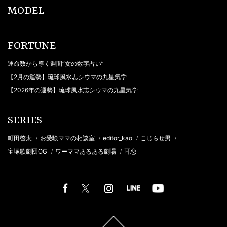
MODEL
FORTUNE
運命数から導く週間“女の数字占い”
【2月の運勢】琉球風水志シウマの九星気学
【2026年の運勢】琉球風水志シウマの九星気学
SERIES
町田啓太
お受験ママの相談室
editor_kao
こじらせ男
/
/
/
/
宝塚歌劇団OG
ワーママあるある劇場
耳恋
/
/