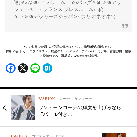
連]￥27,500・“メリームー”のバッグ￥68,200(アッ
シュ・ペー・フランス プレスルーム) 靴
￥17,600(デッカーズジャパン<ホカ オネオネ>)
●この特集で使用した商品の価格はすべて、総額(税込)価格です。
撮影／谷口 巧 スタイリスト／難波洋子 ヘア＆メーク／RYO モデル／菅原沙樹 構成
／松崎のぞみ 再構成／WebDomani編集部
Facebook
X
Line
Hatena
FASHION
カーディガンコーデ
ワントーンコーデの鮮度を上げるなら
〝パール付き…
FASHION
カーディガンコーデ