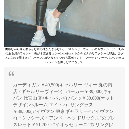
肉厚ながら軽く柔らかな着心地がたまらない、〝ギャルリーヴィー〟のガウンカーデ 。丸み
のある肩のラインや、裾がすぼまるコクーンシルエットが今どきのリラクシーな印象。ひざ
上丈なので重すぎず、バランスがとりやすいのも高ポイント。フーディ×レザーパンツの辛口
カジュアルを優しげにこなして。
カーディガン￥49,500(ギャルリー ヴィー 丸の内
店 <ギャルリーヴィー>) パーカー￥39,000(キャ
バン 代官山店<キャバン>) パンツ￥30,800(オット
デザイン<ルーム エイト>) サングラス
￥38,500(アイヴァン 東京ギャラリー<アイヴァン
>) “ウッターズ・アンド・ヘンドリックス”のブレ
スレット￥51,700・“イオッセリーニ”の リング[2