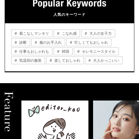
人気のキーワード
着こなしマンネリ
こなれ感
大人の女子力
診断
服のお手入れ
忙しくてもおしゃれ
仕事もおしゃれも
韓国
セレモニースタイル
気温別の服装
楽しておしゃれ
大人かっこいい