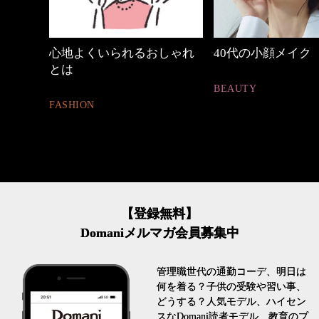
中身
心地よくいられるおしゃれ
40代の小顔メイク
とは
BEAUTY
FASHION
【登録無料】
Domaniメルマガ会員募集中
管理職世代の通勤コーデ、明日は
何を着る？子供の受験や習い事、
どうする？人気モデル、ハイセン
スなDomani読者モデル、教育のプ