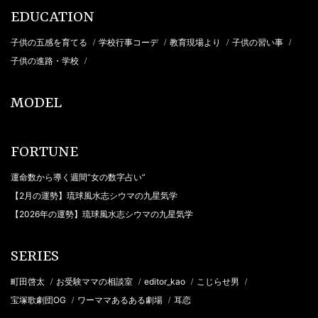
EDUCATION
子供の五感を育てる
学校行事コーデ
教育現場より
子供の習い事
/
/
/
/
子供の進路・学校
/
MODEL
FORTUNE
運命数から導く週間“女の数字占い”
【2月の運勢】琉球風水志シウマの九星気学
【2026年の運勢】琉球風水志シウマの九星気学
SERIES
町田啓太
お受験ママの相談室
editor_kao
こじらせ男
/
/
/
/
宝塚歌劇団OG
ワーママあるある劇場
耳恋
/
/