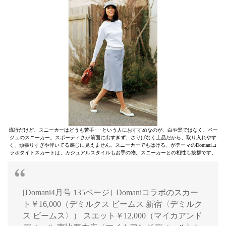
流行だけど、スニーカーはどうも苦手･･･という人におすすめなのが、白や黒ではなく、ベー
ジュのスニーカー。スポーティさが前面に出すぎず、さりげなく上品だから、取り入れやす
く、頑張りすぎや浮いてる感じに見えません。スニーカーでもはける、がテーマのDomaniコ
ラボタイトスカートは、カジュアルスタイルもお手の物。スニーカーとの相性も抜群です。
[Domani4月号 135ページ] Domaniコラボのスカー
ト￥16,000（デミルクス ビームス 新宿〈デミルク
ス ビームス〉） スエット￥12,000（マイカアンド