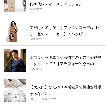
代40代レディースファッション
FASHION
旬だけど老けがちなブラウンコーデは【ベ
リー色のスニーカー】でハッピーに
FASHION
上司ウケも後輩ウケも抜群の全方位好感度
スタイルって？【アラフォー的今日のコー
FASHION
デ】
【大人気】ひんやり冷感寝具で快適な睡眠
をあなたに。
PR（アイリスプラザ）