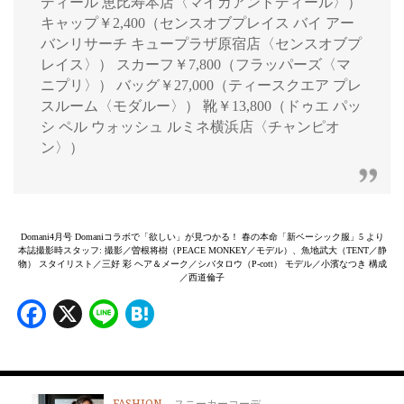
ディール 恵比寿本店〈マイカアンドディール〉）
キャップ￥2,400（センスオブプレイス バイ アー
バンリサーチ キュープラザ原宿店〈センスオブプ
レイス〉） スカーフ￥7,800（フラッパーズ〈マ
ニプリ〉） バッグ￥27,000（ティースクエア プレ
スルーム〈モダルー〉） 靴￥13,800（ドゥエ パッ
シ ペル ウォッシュ ルミネ横浜店〈チャンピオ
ン〉）
Domani4月号 Domaniコラボで「欲しい」が見つかる！ 春の本命「新ベーシック服」5 より
本誌撮影時スタッフ: 撮影／曽根将樹（PEACE MONKEY／モデル）、魚地武大（TENT／静
物） スタイリスト／三好 彩 ヘア＆メーク／シバタロウ（P-cott） モデル／小濱なつき 構成
／西道倫子
Facebook
X
Line
Hatena
スニーカーコーデ