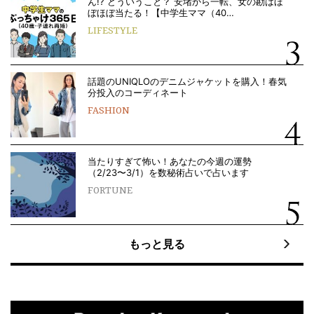
ん!? どういうこと？ 安堵から一転、女の勘はほ
ぼほぼ当たる！【中学生ママ（40…
LIFESTYLE
話題のUNIQLOのデニムジャケットを購入！春気
分投入のコーディネート
FASHION
当たりすぎて怖い！あなたの今週の運勢
（2/23〜3/1）を数秘術占いで占います
FORTUNE
もっと見る