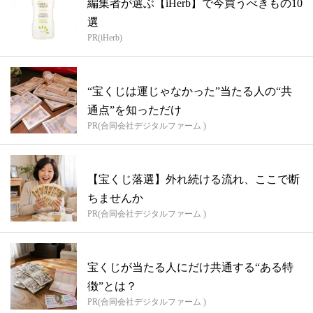
編集者が選ぶ【iHerb】で今買うべきもの10
選
PR(iHerb)
“宝くじは運じゃなかった”当たる人の“共
通点”を知っただけ
PR(合同会社デジタルファーム )
【宝くじ落選】外れ続ける流れ、ここで断
ちませんか
PR(合同会社デジタルファーム )
宝くじが当たる人にだけ共通する“ある特
徴”とは？
PR(合同会社デジタルファーム )