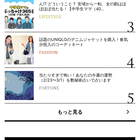
ん!? どういうこと？ 安堵から一転、女の勘はほ
ぼほぼ当たる！【中学生ママ（40…
LIFESTYLE
話題のUNIQLOのデニムジャケットを購入！春気
分投入のコーディネート
FASHION
当たりすぎて怖い！あなたの今週の運勢
（2/23〜3/1）を数秘術占いで占います
FORTUNE
もっと見る