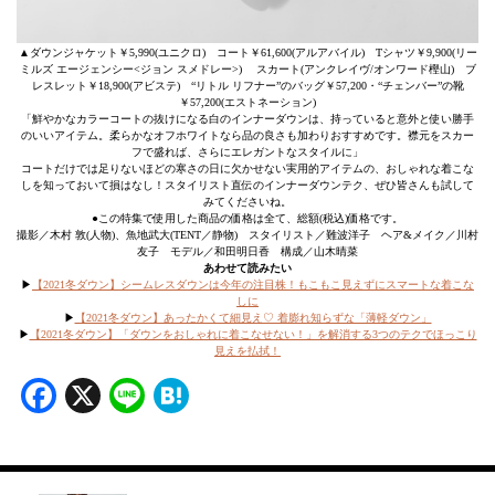
▲ダウンジャケット￥5,990(ユニクロ) コート￥61,600(アルアバイル) Tシャツ￥9,900(リー
ミルズ エージェンシー<ジョン スメドレー>) スカート(アンクレイヴ/オンワード樫山) ブ
レスレット￥18,900(アビステ) “リトル リフナー”のバッグ￥57,200・“チェンバー”の靴
￥57,200(エストネーション)
「鮮やかなカラーコートの抜けになる白のインナーダウンは、持っていると意外と使い勝手
のいいアイテム。柔らかなオフホワイトなら品の良さも加わりおすすめです。襟元をスカー
フで盛れば、さらにエレガントなスタイルに」
コートだけでは足りないほどの寒さの日に欠かせない実用的アイテムの、おしゃれな着こな
しを知っておいて損はなし！スタイリスト直伝のインナーダウンテク、ぜひ皆さんも試して
みてくださいね。
●この特集で使用した商品の価格は全て、総額(税込)価格です。
撮影／木村 敦(人物)、魚地武大(TENT／静物) スタイリスト／難波洋子 ヘア&メイク／川村
友子 モデル／和田明日香 構成／山木晴菜
あわせて読みたい
▶︎
【2021冬ダウン】シームレスダウンは今年の注目株！もこもこ見えずにスマートな着こな
しに
▶︎
【2021冬ダウン】あったかくて細見え♡ 着膨れ知らずな「薄軽ダウン」
▶︎
【2021冬ダウン】「ダウンをおしゃれに着こなせない！」を解消する3つのテクでほっこり
見えを払拭！
Facebook
X
Line
Hatena