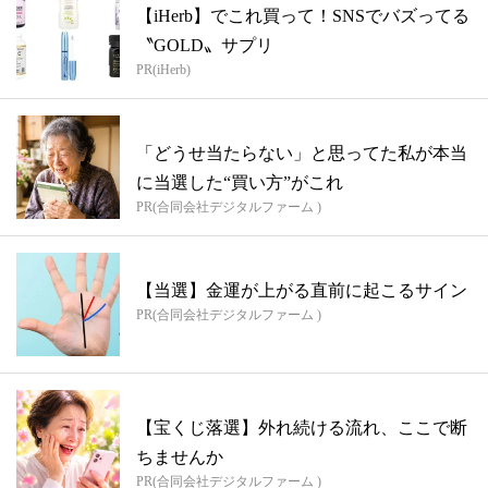
【iHerb】でこれ買って！SNSでバズってる
〝GOLD〟サプリ
PR(iHerb)
「どうせ当たらない」と思ってた私が本当
に当選した“買い方”がこれ
PR(合同会社デジタルファーム )
【当選】金運が上がる直前に起こるサイン
PR(合同会社デジタルファーム )
【宝くじ落選】外れ続ける流れ、ここで断
ちませんか
PR(合同会社デジタルファーム )