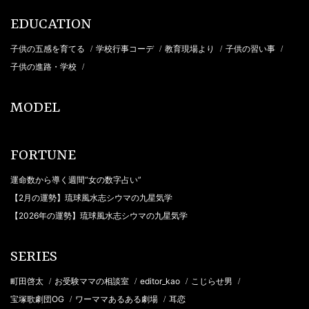
EDUCATION
子供の五感を育てる
学校行事コーデ
教育現場より
子供の習い事
/
/
/
/
子供の進路・学校
/
MODEL
FORTUNE
運命数から導く週間“女の数字占い”
【2月の運勢】琉球風水志シウマの九星気学
【2026年の運勢】琉球風水志シウマの九星気学
SERIES
町田啓太
お受験ママの相談室
editor_kao
こじらせ男
/
/
/
/
宝塚歌劇団OG
ワーママあるある劇場
耳恋
/
/