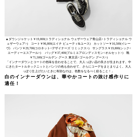
▲ダウンジャケット￥19,800(トラディショナル ウェザーウェア青山店<トラディショナル ウ
ェザーウェア>) コート￥96,800(エイチ ビューティ&ユース) カットソー￥16,500(イレー
ヴ) パンツ￥29,700(コロネット<デザイナーズ リミックス>) サングラス￥19,800(シック<
エーディーエスアール>) バッグ￥37,400(プルミエアロンディスモン<オルセット>) 靴
￥71,500(ゴールデン グース 東京店<ゴールデン グース>)
「インナーダウンとコートの色味を合わせることで、大人っぽい品の良さが生まれます。中
にきたタートルネックニットとパンツの色も合わせて、さらにコーデをまとまりよく。大人
っぽく仕上げたいときに有効なのは、色数をなるべく絞ること！」
白のインナーダウンは、華やかコートの抜け感作りに
適任！