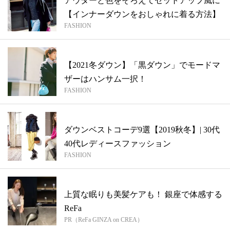
アウターと色をそろえてセットアップ風に
【インナーダウンをおしゃれに着る方法】
FASHION
【2021冬ダウン】「黒ダウン」でモードマ
ザーはハンサム一択！
FASHION
ダウンベストコーデ9選【2019秋冬】| 30代
40代レディースファッション
FASHION
上質な眠りも美髪ケアも！ 銀座で体感する
ReFa
PR（ReFa GINZA on CREA）