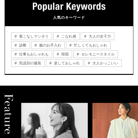
人気のキーワード
着こなしマンネリ
こなれ感
大人の女子力
診断
服のお手入れ
忙しくてもおしゃれ
仕事もおしゃれも
韓国
セレモニースタイル
気温別の服装
楽しておしゃれ
大人かっこいい