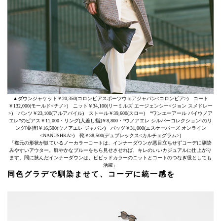
▲ダウンジャケット￥20,350(コロンビアスポーツウェアジャパン<コロンビア>) コート
￥132,000(モールド<チノ>) ニット￥34,100(リーミルズ エージェンシー<ジョン スメドレー
>) パンツ￥23,100(アルアバイル) ストール￥39,600(スロー) “ワンエーアール バイウノア
エレ”のピアス￥11,000・リング[人差し指]￥8,800・“ウノアエレ シルバーコレクション”のリ
ング[薬指]￥16,500(ウノアエレ ジャパン) バッグ￥31,000(エスケーパーズ オンライン
<NANUSHKA>) 靴￥38,500(デュプレックス<カルチェグラム>)
「襟元の形状が似ているノーカラーコートは、インナーダウンが悪目立ちせずコーデに馴染
みやすいアウター。鮮やかなブルーをちら見せさせれば、キレのいいカジュアルに仕上がり
ます。間に挟んだインナーダウンは、ビビッドカラーのニットとコートのつなぎ役としても
活躍」
同色グラデで馴染ませて、コーデに統一感を