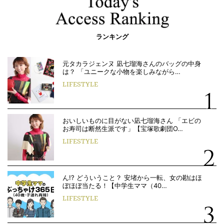
ランキング
元タカラジェンヌ 凪七瑠海さんのバッグの中身
は？ 「ユニークな小物を楽しみながら…
LIFESTYLE
おいしいものに目がない凪七瑠海さん 「エビの
お寿司は断然生派です」【宝塚歌劇団O…
LIFESTYLE
ん!? どういうこと？ 安堵から一転、女の勘はほ
ぼほぼ当たる！【中学生ママ（40…
LIFESTYLE