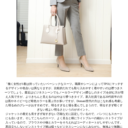
「働く女性が1着は持っていたいベーシックなスーツ。職業やシーンによってTPOにマッチす
るデザインや色合いは異なりますが、比較的だれでも取り入れやすく着やすいのは襟つきス
ーツでしょう。最近はビジネスシーンでもノーカラーデザイン(襟なしのタイプ)を好む方が増
え人気ですが、よりきちんと見えるのはやはり襟つきタイプ。新入社員である20代前半の方
は黒やネイビーなど暗色カラーを選ぶ方が多いですが、Domani世代の方はこなれ感も考慮し
た明るめのグレーがおすすめです。明るすぎると場を選んでしまうので、明るすぎず暗くす
ぎない程よい明るさというのがポイント。
ジャケットの着丈も長すぎず短すぎない万能な丈に設定しているので、パンツにもスカート
にも合います。そしてこちらのスーツ、よく見ると柄にライトブルーの細かいストライプが
入っているので、ブラウスや小物とカラーをそろえればコーディネートがしやすいんです。
悪目立ちしないピンストライプ柄は様々なビジネスシーンになじみながら、無地より無難に