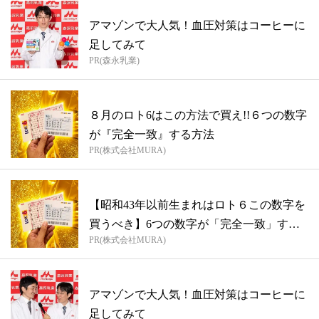
アマゾンで大人気！血圧対策はコーヒーに
足してみて
PR(森永乳業)
８月のロト6はこの方法で買え!!６つの数字
が『完全一致』する方法
PR(株式会社MURA)
【昭和43年以前生まれはロト６この数字を
買うべき】6つの数字が「完全一致」する
PR(株式会社MURA)
方...
アマゾンで大人気！血圧対策はコーヒーに
足してみて