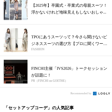
【2025年】卒園式・卒業式の母親スーツ！
浮かないけれど地味見えもしないおしゃ...
TPOにあうスーツって？今さら聞けないビ
ジネススーツの選び方【プロに聞くワーマ
FASHION
マ...
FINCHI主催「IVS2026」トークセッション
が話題に！
PR（FINCHI on GOETHE）
Recommended by
「セットアップコーデ」の人気記事