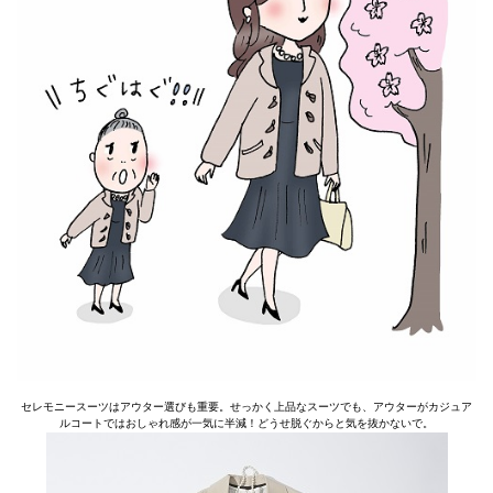
セレモニースーツはアウター選びも重要。せっかく上品なスーツでも、アウターがカジュア
ルコートではおしゃれ感が一気に半減！どうせ脱ぐからと気を抜かないで。