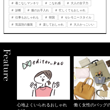
着こなしマンネリ
こなれ感
大人の女子力
診断
服のお手入れ
忙しくてもおしゃれ
仕事もおしゃれも
韓国
セレモニースタイル
気温別の服装
楽しておしゃれ
大人かっこいい
しゃれ
働く女性のバッグの中身
40代の小顔メイク