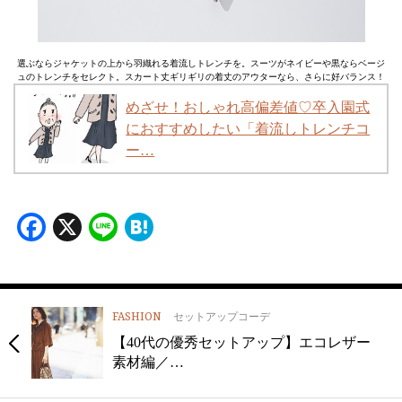
選ぶならジャケットの上から羽織れる着流しトレンチを。スーツがネイビーや黒ならベージ
ュのトレンチをセレクト。スカート丈ギリギリの着丈のアウターなら、さらに好バランス！
めざせ！おしゃれ高偏差値♡卒入園式
におすすめしたい「着流しトレンチコ
ー…
Facebook
X
Line
Hatena
FASHION
セットアップコーデ
【40代の優秀セットアップ】エコレザー
素材編／…