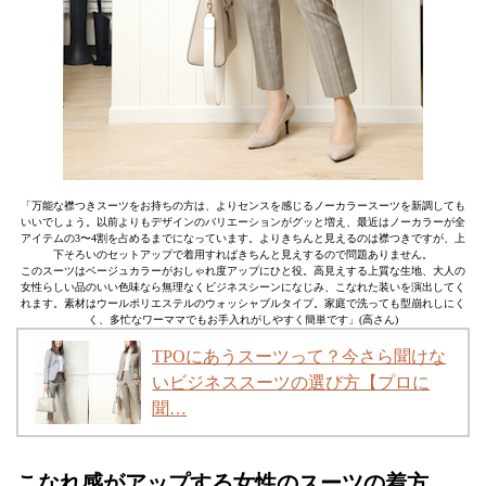
「万能な襟つきスーツをお持ちの方は、よりセンスを感じるノーカラースーツを新調しても
いいでしょう。以前よりもデザインのバリエーションがグッと増え、最近はノーカラーが全
アイテムの3〜4割を占めるまでになっています。よりきちんと見えるのは襟つきですが、上
下そろいのセットアップで着用すればきちんと見えするので問題ありません。
このスーツはベージュカラーがおしゃれ度アップにひと役。高見えする上質な生地、大人の
女性らしい品のいい色味なら無理なくビジネスシーンになじみ、こなれた装いを演出してく
れます。素材はウールポリエステルのウォッシャブルタイプ。家庭で洗っても型崩れしにく
く、多忙なワーママでもお手入れがしやすく簡単です」(高さん)
TPOにあうスーツって？今さら聞けな
いビジネススーツの選び方【プロに
聞…
こなれ感がアップする女性のスーツの着方