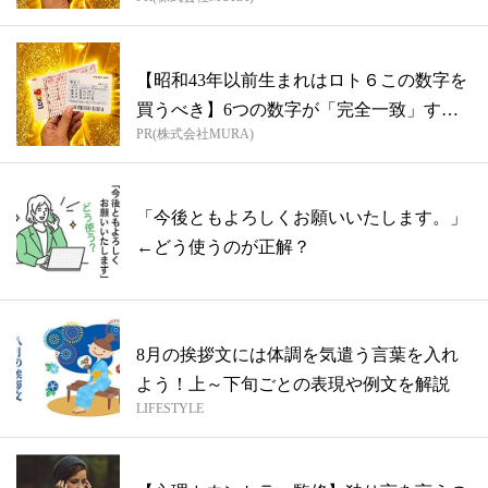
【昭和43年以前生まれはロト６この数字を
買うべき】6つの数字が「完全一致」する
PR(株式会社MURA)
方...
「今後ともよろしくお願いいたします。」
←どう使うのが正解？
8月の挨拶文には体調を気遣う言葉を入れ
よう！上～下旬ごとの表現や例文を解説
LIFESTYLE