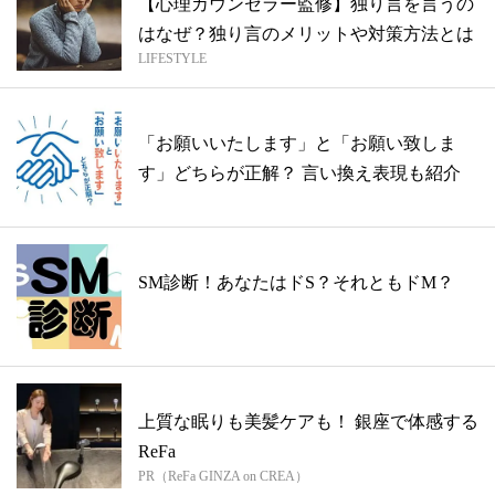
【心理カウンセラー監修】独り言を言うの
はなぜ？独り言のメリットや対策方法とは
LIFESTYLE
「お願いいたします」と「お願い致しま
す」どちらが正解？ 言い換え表現も紹介
SM診断！あなたはドS？それともドM？
上質な眠りも美髪ケアも！ 銀座で体感する
ReFa
PR（ReFa GINZA on CREA）