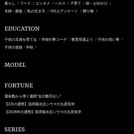
暮らし
フード
エンタメ
ヘルス
子育て
旅・お出かけ
/
/
/
/
/
/
夫婦・家族
私の生き方
100人アンケート
贈り物
/
/
/
/
EDUCATION
子供の五感を育てる
学校行事コーデ
教育現場より
子供の習い事
/
/
/
/
子供の進路・学校
/
MODEL
FORTUNE
運命数から導く週間“女の数字占い”
【2月の運勢】琉球風水志シウマの九星気学
【2026年の運勢】琉球風水志シウマの九星気学
SERIES