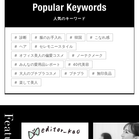
人気のキーワード
診断
服のお手入れ
韓国
こなれ感
ヘア
セレモニースタイル
オフィス美人の偏愛コスメ
ノーテクメーク
みんなの愛用品レポート
40代美容
大人のプチプラコスメ
プチプラ
無印良品
楽して美人