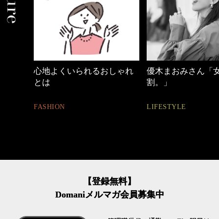
しゃれ
優木まおみさん「女の時間
働く女性のバッグ
割。」
FASHION
LIFESTYLE
【登録無料】
Domaniメルマガ会員募集中