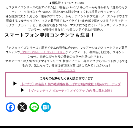
▲価格帯：￥440〜￥1,980
カスタマイズシリーズの新アイテムは、瞳色とパーソナルカラーから導かれた「運命のカラ
ー」で、さりげなく色っぽい、惹きつける顔を叶えてくれる注目のラインナップ。
目を自然に大きく見せる「運命のブラウン」 から、アイシャドウで眉・ノーズシャドウまで
完成するマルチタイプや、マスク着用時でもハイライト×血色感で惹きつける「ドラマテ ィ
ックチークカラー」と、色×質感で惹きつける、マスクにつきにくい 「ドラマティックリッ
プカラー」が登場するなど、今欲しいアイテムが勢揃い。
スマートフォン専用コンテンツも注目！
「カスタマイズシリーズ」新アイテムの発売に合わせ、マキアージュのスマートフォン専用
コンテンツ
『PERSONAL BEAUTY CHECK』
がアップデート。瞳の色と顔立ち、スキントー
ンから、自分にぴったりの運命のカラーが見つかります。
マキアージュの人気カスタマイズシリーズ 新作アイテム。専用アプリでパレット作りもでき
るので、気になっている方はぜひ購入前に試してみてくださいね！
マキアージュ
こちらの記事もたくさん読まれています
【イプサ】の名品！ 肌の透明感を格上げする3色の化粧下地がパワーアップ
【ヴァレンティノ ビューティ】メイクアップが3月に日本上陸！
Facebook
X
Line
Hatena