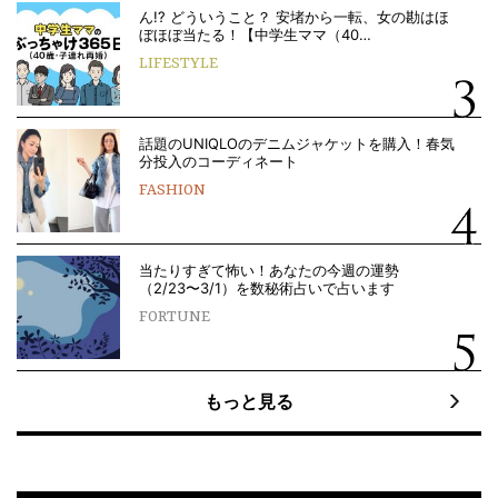
ん!? どういうこと？ 安堵から一転、女の勘はほ
ぼほぼ当たる！【中学生ママ（40…
LIFESTYLE
話題のUNIQLOのデニムジャケットを購入！春気
分投入のコーディネート
FASHION
当たりすぎて怖い！あなたの今週の運勢
（2/23〜3/1）を数秘術占いで占います
FORTUNE
もっと見る