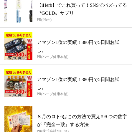
【iHerb】でこれ買って！SNSでバズってる
〝GOLD〟サプリ
PR(iHerb)
アマゾン1位の実績！380円で5日間お試
し。
PR(ハーブ健康本舗)
アマゾン1位の実績！380円で5日間お試
し。
PR(ハーブ健康本舗)
８月のロト6はこの方法で買え!!６つの数字
が『完全一致』する方法
PR(株式会社MURA)