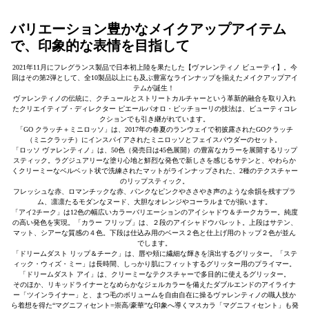
バリエーション豊かなメイクアップアイテム
で、印象的な表情を目指して
2021年11月にフレグランス製品で日本初上陸を果たした【ヴァレンティノ ビューティ】。今
回はその第2弾として、全10製品以上にも及ぶ豊富なラインナップを揃えたメイクアップアイ
テムが誕生！
ヴァレンティノの伝統に、クチュールとストリートカルチャーという革新的融合を取り入れ
たクリエイティブ・ディレクター ピエールパオロ・ピッチョーリの技法は、ビューティコレ
クションでも引き継がれています。
「GO クラッチ＋ミニロッソ」は、2017年の春夏のランウェイで初披露されたGOクラッチ
（ミニクラッチ）にインスパイアされたミニロッソとフェイスパウダーのセット。
「ロッソ ヴァレンティノ」は、50色（発売日は45色展開）の豊富なカラーを展開するリップ
スティック。ラグジュアリーな塗り心地と鮮烈な発色で新しさを感じるサテンと、やわらか
くクリーミーなベルベット状で洗練されたマットがラインナップされた、2種のテクスチャー
のリップスティック。
フレッシュな赤、ロマンチックな赤、パンクなピンクやささやき声のような余韻を残すプラ
ム、凛凛たるモダンなヌード、大胆なオレンジやコーラルまでが揃います。
「アイ2チーク」は12色の幅広いカラーバリエーションのアイシャドウ＆チークカラー。純度
の高い発色を実現。「カラー フリップ」は、２段のアイシャドウパレット。上段はサテン、
マット、シアーな質感の４色。下段は仕込み用のベース２色と仕上げ用のトップ２色が並ん
でします。
「ドリームダスト リップ＆チーク」は、唇や頬に繊細な輝きを演出するグリッター。「ステ
ィック・ウィズ・ミー」は長時間、しっかり肌にフィットするグリッター用のプライマー。
「ドリームダスト アイ」は、クリーミーなテクスチャーで多目的に使えるグリッター。
そのほか、リキッドライナーとなめらかなジェルカラーを備えたダブルエンドのアイライナ
ー「ツインライナー」と、まつ毛のボリュームを自由自在に操るヴァレンティノの職人技か
ら着想を得た“マグニフィセント=崇高/豪華”な印象へ導くマスカラ「マグニフィセント」も発