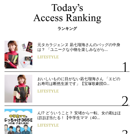
ランキング
元タカラジェンヌ 凪七瑠海さんのバッグの中身
は？ 「ユニークな小物を楽しみながら…
LIFESTYLE
おいしいものに目がない凪七瑠海さん 「エビの
お寿司は断然生派です」【宝塚歌劇団O…
LIFESTYLE
ん!? どういうこと？ 安堵から一転、女の勘はほ
ぼほぼ当たる！【中学生ママ（40…
LIFESTYLE