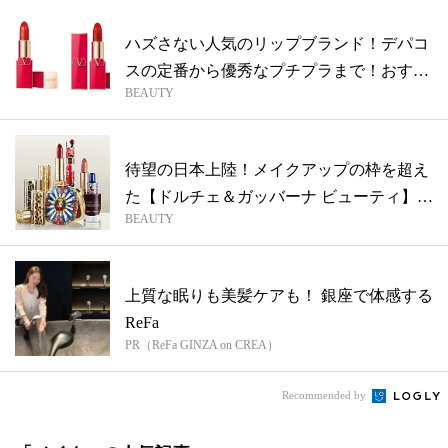
ハズさない人気のリップブランド！デパコ
スの定番から優秀なプチプラまで！おすす
BEAUTY
めを...
待望の日本上陸！メイクアップの枠を超え
た【ドルチェ＆ガッバーナ ビューティ】の
BEAUTY
美...
上質な眠りも美髪ケアも！ 銀座で体感する
ReFa
PR（ReFa GINZA on CREA）
Recommended by