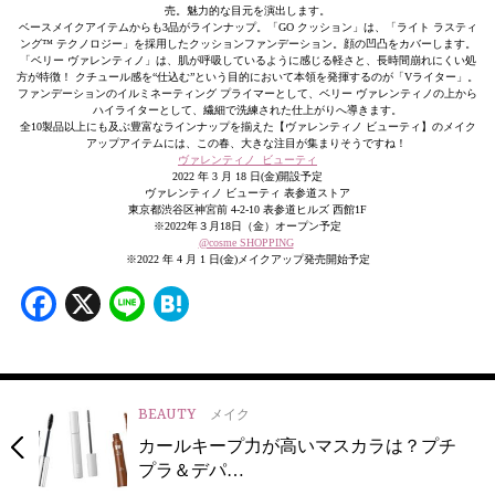
売。魅力的な目元を演出します。
ベースメイクアイテムからも3品がラインナップ。「GO クッション」は、「ライト ラスティ
ング™ テクノロジー」を採用したクッションファンデーション。顔の凹凸をカバーします。
「ベリー ヴァレンティノ」は、肌が呼吸しているように感じる軽さと、長時間崩れにくい処
方が特徴！ クチュール感を“仕込む”という目的において本領を発揮するのが「Vライター」。
ファンデーションのイルミネーティング プライマーとして、ベリー ヴァレンティノの上から
ハイライターとして、繊細で洗練された仕上がりへ導きます。
全10製品以上にも及ぶ豊富なラインナップを揃えた【ヴァレンティノ ビューティ】のメイク
アップアイテムには、この春、大きな注目が集まりそうですね！
ヴァレンティノ ビューティ
2022 年 3 月 18 日(金)開設予定
ヴァレンティノ ビューティ 表参道ストア
東京都渋谷区神宮前 4-2-10 表参道ヒルズ 西館1F
※2022年３月18日（金）オープン予定
@cosme SHOPPING
※2022 年 4 月 1 日(金)メイクアップ発売開始予定
Facebook
X
Line
Hatena
BEAUTY
メイク
カールキープ力が高いマスカラは？プチ
プラ＆デパ…