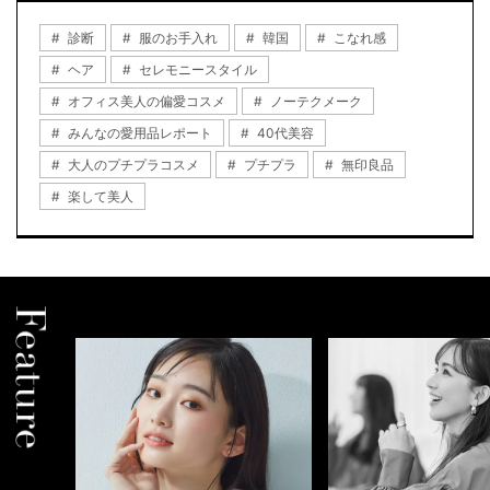
診断
服のお手入れ
韓国
こなれ感
ヘア
セレモニースタイル
オフィス美人の偏愛コスメ
ノーテクメーク
みんなの愛用品レポート
40代美容
大人のプチプラコスメ
プチプラ
無印良品
楽して美人