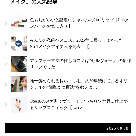
「メイク」の人気記事
色もちがいいと話題のシャネルの2in1リップ【Labメ
ンバーのお気に入り】
みんなの私的ベスコス。2025年に買ってよかった
No.1メイクアイテムを発表！【…
アラフォーママの推しコスメは“セルヴォーク”の新作
リップでした
唯一褒められる長いまつ毛。約20年続けているオリ
ジナルの“簡単まつ育法”を教えま…
Qoo10のメガ割でゲット！ むっちりツヤ唇に仕上が
るリップスティック【Labメ…
2026.08.08