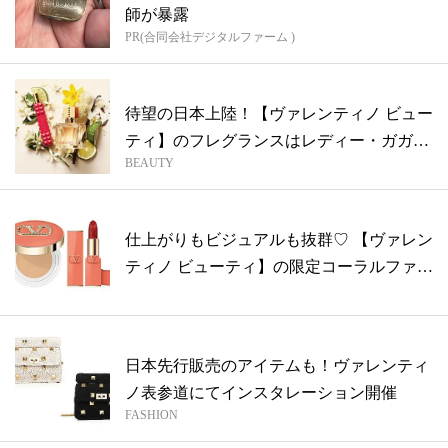
師が暴露
PR(合同会社デジタルファーム )
待望の日本上陸！【ヴァレンティノ ビュー
ティ】のフレグランスはレディー・ガガが
BEAUTY
ア...
仕上がりもビジュアルも抜群♡ 【ヴァレン
ティノ ビューティ】の限定コーラルファ
ン...
日本先行販売のアイテムも！ヴァレンティ
ノ表参道にてインスタレーション開催
FASHION