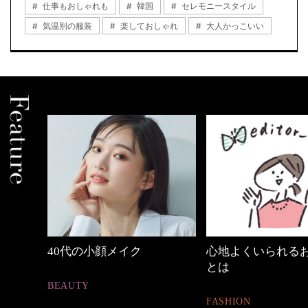
仕事もおしゃれも
韓国
セレモニースタイル
気温別の服装
楽しておしゃれ
大人かっこいい
イク
心地よくいられるおしゃれ
働く女性の
とは
FASHION
FASHION