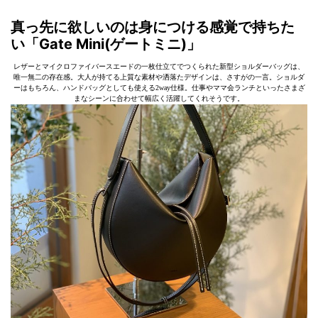
真っ先に欲しいのは身につける感覚で持ちた
い「Gate Mini(ゲートミニ)」
レザーとマイクロファイバースエードの一枚仕立てでつくられた新型ショルダーバッグは、
唯一無二の存在感。大人が持てる上質な素材や洒落たデザインは、さすがの一言。ショルダ
ーはもちろん、ハンドバッグとしても使える2way仕様。仕事やママ会ランチといったさまざ
まなシーンに合わせて幅広く活躍してくれそうです。