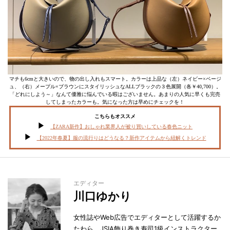
マチも6cmと大きいので、物の出し入れもスマート。カラーは上品な（左）ネイビー×ベージ
ュ、（右）メープル×ブラウンにスタイリッシュなALLブラックの３色展開（各￥40,700）。
「どれにしよう～」なんて優雅に悩んでいる暇はございません。あまりの人気に早くも完売
してしまったカラーも。気になった方は早めにチェックを！
こちらもオススメ
【ZARA新作】おしゃれ業界人が被り買いしている春色ニット
【2022年春夏】服の流行りはどうなる？新作アイテムから紐解くトレンド
エディター
川口ゆかり
女性誌やWeb広告でエディターとして活躍するか
たわら、JSIA飾り巻き寿司1級インストラクター