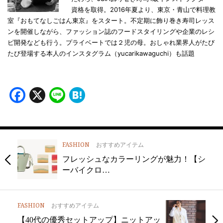
資格を取得。2016年夏より、東京・青山で料理教
室『おもてなしごはん東京』をスタート。不定期に飾り巻き寿司レッス
ンを開催しながら、ファッション誌のフードスタイリングや企業のレシ
ピ開発なども行う。プライベートでは２児の母。おしゃれ業界人がたび
たび登場する本人のインスタグラム（yucarikawaguchi）も話題
Facebook
X
Line
Hatena
FASHION
おすすめアイテム
フレッシュなカラーリングが魅力！【シ
ーバイクロ…
FASHION
おすすめアイテム
【40代の優秀セットアップ】ニットアッ