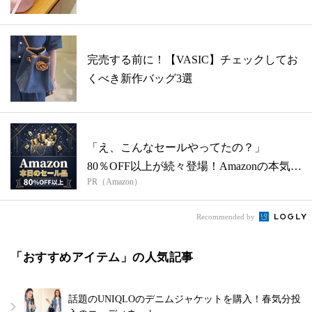
完売する前に！【VASIC】チェックしてお
くべき新作バッグ3選
「え、こんなセールやってたの？」
80％OFF以上が続々登場！Amazonの本気
PR（Amazon）
が...
Recommended by
「おすすめアイテム」の人気記事
話題のUNIQLOのデニムジャケットを購入！春気分投