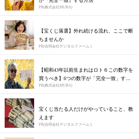
が『完全一致』する方法
PR(株式会社MURA)
【宝くじ落選】外れ続ける流れ、ここで断
ちませんか
PR(合同会社デジタルファーム )
【昭和43年以前生まれはロト６この数字を
買うべき】6つの数字が「完全一致」する
PR(株式会社MURA)
方...
宝くじ当たる人だけがやっていること、教
えます
PR(合同会社デジタルファーム )