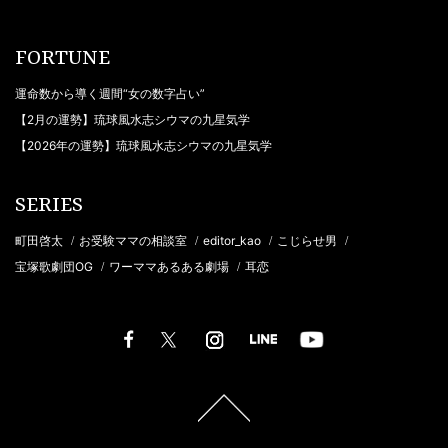
FORTUNE
運命数から導く週間“女の数字占い”
【2月の運勢】琉球風水志シウマの九星気学
【2026年の運勢】琉球風水志シウマの九星気学
SERIES
町田啓太
お受験ママの相談室
editor_kao
こじらせ男
/
/
/
/
宝塚歌劇団OG
ワーママあるある劇場
耳恋
/
/