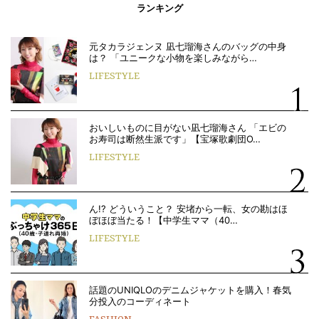
ランキング
元タカラジェンヌ 凪七瑠海さんのバッグの中身
は？ 「ユニークな小物を楽しみながら…
LIFESTYLE
おいしいものに目がない凪七瑠海さん 「エビの
お寿司は断然生派です」【宝塚歌劇団O…
LIFESTYLE
ん!? どういうこと？ 安堵から一転、女の勘はほ
ぼほぼ当たる！【中学生ママ（40…
LIFESTYLE
話題のUNIQLOのデニムジャケットを購入！春気
分投入のコーディネート