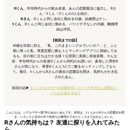
Hくん
…学生時代からの飲み友達。あんの恋愛復活に協力し、Rさ
ん・Sくん・Oくんの3人を紹介。
Rさん
…Hくんと同じ会社に勤める42歳。結婚歴はナシ。
Sくん
…Hくんと同じ会社に勤める、バツイチ子なしの39歳。離婚理
由は浮気。
【前回までの話】
40歳を目前に控え、「私、このままシングルでいいの？」と、ふと
我に帰った私。再度恋愛に挑もうとマッチングアプリに登録してみ
るも、目の前に立ちはだかる様々な現実に直面し前途多難。そんな
折、学生時代からの友達HくんからBBQのお誘いが。参加した男性R
さんが気になり、再度Hくんと3人でご飯をセッティングしてもら
う。後日、SくんからRさんの過去の恋愛話を聞き、気持ちがかき乱
されたあん。
前回の話▶︎
【シングルマザーの恋愛#19】バツイチ子持ちに恋愛はハ
ードルが高すぎる!?
こんにちは。シグルマザー歴7年のあおいあんです。前回は、SくんからRさんの恋愛話を聞
き、いろいろと自分の中で気持ちの整理ができたところまでお伝えしました。
Rさんの気持ちは？ 友達に探りを入れてみた
ら…