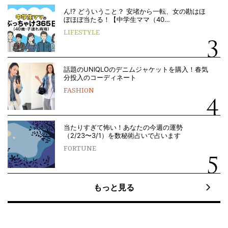
ん!? どういうこと？ 安堵から一転、女の勘はほ
ぼほぼ当たる！【中学生ママ（40…
LIFESTYLE
話題のUNIQLOのデニムジャケットを購入！春気
分投入のコーディネート
FASHION
当たりすぎて怖い！あなたの今週の運勢
（2/23〜3/1）を数秘術占いで占います
FORTUNE
もっと見る