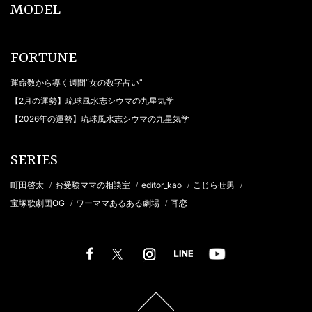
MODEL
FORTUNE
運命数から導く週間“女の数字占い”
【2月の運勢】琉球風水志シウマの九星気学
【2026年の運勢】琉球風水志シウマの九星気学
SERIES
町田啓太
お受験ママの相談室
editor_kao
こじらせ男
/
/
/
/
宝塚歌劇団OG
ワーママあるある劇場
耳恋
/
/