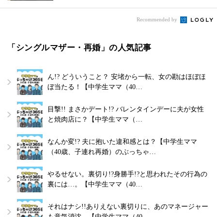
Recommended by
「シングルマザー・再婚」の人気記事
ん!? どういうこと？ 安堵から一転、女の勘はほぼほ
ぼ当たる！【中学生ママ（40…
目撃!! まさかデート!? バレンタインデーに夫が女性
と焼肉店に？【中学生ママ（…
なんか変!? 夫に抱いた違和感とは？【中学生ママ
（40歳、子連れ再婚）のぶっちゃ…
やるせない。裏切り!?身勝手!?と思われたその行為の
裏には…。【中学生ママ（40…
それはナシ!!ありえない裏切りに、あのマネージャー
も意気消沈。【中学生ママ（40…