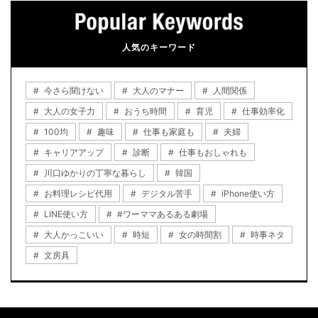
人気のキーワード
今さら聞けない
大人のマナー
人間関係
大人の女子力
おうち時間
育児
仕事効率化
100均
趣味
仕事も家庭も
夫婦
キャリアアップ
診断
仕事もおしゃれも
川口ゆかりの丁寧な暮らし
韓国
お料理レシピ代用
デジタル苦手
iPhone使い方
LINE使い方
#ワーママあるある劇場
大人かっこいい
時短
女の時間割
時事ネタ
文房具