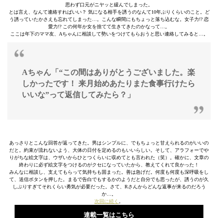
思わず口元がニヤッと緩んでしまった。
とは言え、なんて連絡すればいい？ 気になる相手を誘うのなんて10年ぶりくらいのこと。ど
う誘っていたかさえも忘れてしまった…。こんな瞬間にもちょっと落ち込むな。女子力!? 恋
愛力!? この何年か女を捨てて生きてきたのかなって…。
ここは年下のママ友、Aちゃんに相談して勢いをつけてもらおうと思い連絡してみると…。
Aちゃん「“この間はありがとうございました。楽
しかったです！ 来月始めあたりまた食事行けたら
いいな”って返信してみたら？
」
あっさりとこんな回答が返ってきた。男はシンプルに、でもちょっと甘えられるのがいいの
だと。約束が流れないよう、大体の日付を定めるのもいいらしい。そして、アラフォーでや
りがちな絵文字は、ウザいからひとつくらいに収めてとも言われた（笑）。確かに、文章の
終わりに必ず絵文字をつけるのがクセになっていたから、教えてくれて良かった！
みんなに相談し、支えてもらって気持ちも固まった。善は急げだ。何度も何度も深呼吸をし
て、送信ボタンを押した。まるで告白でもするかのようだと自分でも思ったが、誘うのが久
しぶりすぎてそれくらい勇気が必要だった。さて、Rさんからどんな返事が来るのだろう
か…。
次回に続く
。
連載一覧はこちら