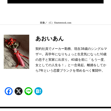
画像／（C）Shutterstock.com
あおいあん
契約社員でメーカー勤務、現在38歳のシングルマ
ザー。高学年になりちょっと生意気になった10歳
の息子と実家に出戻り。40歳を前に「もう一度、
女としての人生を！」と一念発起。離婚をしてか
ら7年という恋愛ブランクを埋めるべく奮闘中。
Facebook
X
Line
Hatena