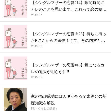
【シングルマザーの恋愛#14】隙間時間に
カレのことを思い出す。これって恋の始ま
WOMEN
り...
【シングルマザーの恋愛＃23】待ちに待っ
たRさんからの返信！さて、その内容と
WOMEN
は…...
【シングルマザーの恋愛#18】気になるカ
レの過去が明らかに!!
WOMEN
家の売却成功にはカギがある？家処分の基
礎知識を解説
PR（くらしの話題）