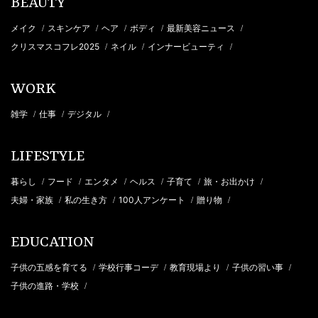
BEAUTY
メイク
スキンケア
ヘア
ボディ
最新美容ニュース
/
/
/
/
/
クリスマスコフレ2025
ネイル
インナービューティ
/
/
/
WORK
雑学
仕事
デジタル
/
/
/
LIFESTYLE
暮らし
フード
エンタメ
ヘルス
子育て
旅・お出かけ
/
/
/
/
/
/
夫婦・家族
私の生き方
100人アンケート
贈り物
/
/
/
/
EDUCATION
子供の五感を育てる
学校行事コーデ
教育現場より
子供の習い事
/
/
/
/
子供の進路・学校
/