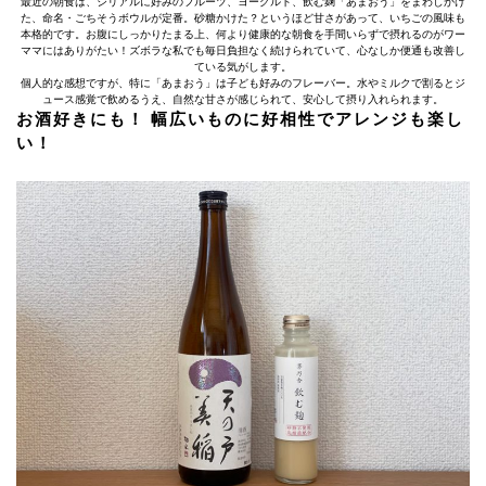
最近の朝食は、シリアルに好みのフルーツ、ヨーグルト、飲む麹「あまおう」をまわしかけ
た、命名・ごちそうボウルが定番。砂糖かけた？というほど甘さがあって、いちごの風味も
本格的です。お腹にしっかりたまる上、何より健康的な朝食を手間いらずで摂れるのがワー
ママにはありがたい！ズボラな私でも毎日負担なく続けられていて、心なしか便通も改善し
ている気がします。
個人的な感想ですが、特に「あまおう」は子ども好みのフレーバー。水やミルクで割るとジ
ュース感覚で飲めるうえ、自然な甘さが感じられて、安心して摂り入れられます。
お酒好きにも！ 幅広いものに好相性でアレンジも楽し
い！