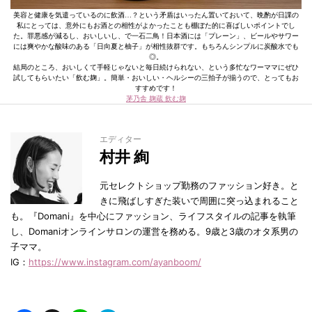
美容と健康を気遣っているのに飲酒…？という矛盾はいったん置いておいて、晩酌が日課の
私にとっては、意外にもお酒との相性がよかったことも棚ぼた的に喜ばしいポイントでし
た。罪悪感が減るし、おいしいし、で一石二鳥！日本酒には「プレーン」、ビールやサワー
には爽やかな酸味のある「日向夏と柚子」が相性抜群です。もちろんシンプルに炭酸水でも
◎。
結局のところ、おいしくて手軽じゃないと毎日続けられない、という多忙なワーママにぜひ
試してもらいたい「飲む麹」。簡単・おいしい・ヘルシーの三拍子が揃うので、とってもお
すすめです！
茅乃舎 麹蔵 飲む麹
エディター
村井 絢
元セレクトショップ勤務のファッション好き。と
きに飛ばしすぎた装いで周囲に突っ込まれること
も。『Domani』を中心にファッション、ライフスタイルの記事を執筆
し、Domaniオンラインサロンの運営を務める。9歳と3歳のオタ系男の
子ママ。
IG：
https://www.instagram.com/ayanboom/