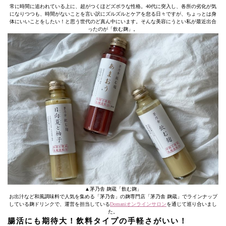
常に時間に追われている上に、超がつくほどズボラな性格。40代に突入し、各所の劣化が気
になりつつも、時間がないことを言い訳にズルズルとケアを怠る日々ですが、ちょっとは身
体にいいことをしたい！と思う世代のど真ん中にいます。そんな美容にうとい私が最近出合
ったのが「飲む麹」。
▲茅乃舎 麹蔵「飲む麹」
お出汁など和風調味料で人気を集める「茅乃舎」の麹専門店「茅乃舎 麹蔵」でラインナップ
している麹ドリンクで、運営を担当している
Domaniオンラインサロン
を通じて巡り合いまし
た。
腸活にも期待大！飲料タイプの手軽さがいい！