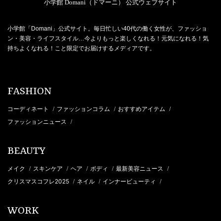
小学館 Domani（ドマーニ） 公式ウェブサイト
小学館「Domani」公式サイト。毎日忙しい40代の働く女性が、ファッショ
ン・美容・ライフスタイル…今よりもっと楽しくなれる！元気になれる！気
持ちよくなれる！こと限定でお届けするメディアです。
FASHION
コーディネート
ファッションコラム
おすすめアイテム
/
/
/
ファッションニュース
/
BEAUTY
メイク
スキンケア
ヘア
ボディ
最新美容ニュース
/
/
/
/
/
クリスマスコフレ2025
ネイル
インナービューティ
/
/
/
WORK