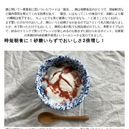
麹と聞いて一番最初に思いついたワードは「腸活」。麹は発酵食品のひとつで、便秘解消な
ど腸内環境を整えてくれる効果があり、「腸活」にはもってこいの食品です。加齢により腸
の機能は低下するし、ちょっとでも美と健康につながるなら…！と迷うことなくお試し。
まず驚いたのがそのおいしさ。麹というと結構クセがあるのでは？という先入観がありまし
たが、水で割っただけでもおいしく、麹初心者の私でも抵抗感ゼロでした。希釈タイプなの
で、好みのドリンクで割ってアレンジが楽しめるのも飽きずに続けられるポイント。自家製
の米麹100%&砂糖不使用というヘルシーさも安心できました。
時短朝食に！砂糖いらずでおいしさ2倍増し！