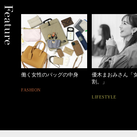
中身
優木まおみさん「女の時間
40代の小顔メイク
割。」
BEAUTY
LIFESTYLE