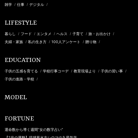
雑学
仕事
デジタル
/
/
/
LIFESTYLE
暮らし
フード
エンタメ
ヘルス
子育て
旅・お出かけ
/
/
/
/
/
/
夫婦・家族
私の生き方
100人アンケート
贈り物
/
/
/
/
EDUCATION
子供の五感を育てる
学校行事コーデ
教育現場より
子供の習い事
/
/
/
/
子供の進路・学校
/
MODEL
FORTUNE
運命数から導く週間“女の数字占い”
【2月の運勢】琉球風水志シウマの九星気学