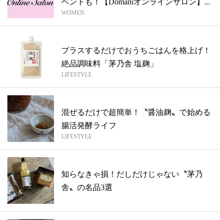
ベントも！【Domaniオンラインサロン】...
WOMEN
プラスするだけでおうちごはんを格上げ！
絶品調味料「茅乃舎 塩麹」
LIFESTYLE
混ぜるだけで超簡単！〝醤油麹〟で始める
腸活発酵ライフ
LIFESTYLE
知らなきゃ損！だしだけじゃない〝茅乃
舎〟の名品3選