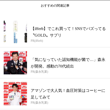
おすすめの関連記事
【iHerb】でこれ買って！SNSでバズってる
〝GOLD〟サプリ
PR(iHerb)
「気になっていた認知機能が菌で…」森永
が開発。感動の70代続出
PR(森永乳業)
アマゾンで大人気！血圧対策はコーヒーに
足してみて
PR(森永乳業)