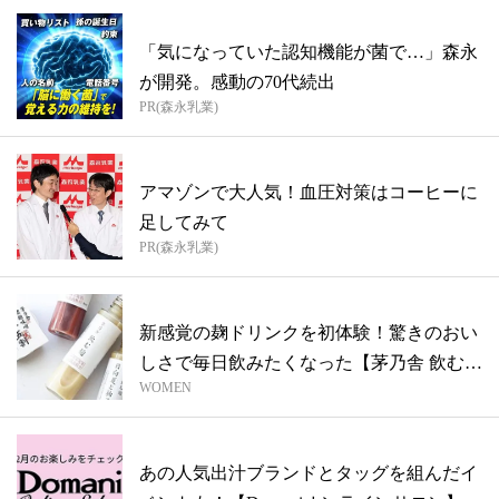
「気になっていた認知機能が菌で…」森永
が開発。感動の70代続出
PR(森永乳業)
アマゾンで大人気！血圧対策はコーヒーに
足してみて
PR(森永乳業)
新感覚の麹ドリンクを初体験！驚きのおい
しさで毎日飲みたくなった【茅乃舎 飲む
WOMEN
麹】
あの人気出汁ブランドとタッグを組んだイ