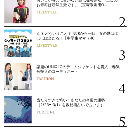
おいしいものに目がない凪七瑠海さん 「エビの
お寿司は断然生派です」【宝塚歌劇団O…
LIFESTYLE
ん!? どういうこと？ 安堵から一転、女の勘はほ
ぼほぼ当たる！【中学生ママ（40…
LIFESTYLE
話題のUNIQLOのデニムジャケットを購入！春気
分投入のコーディネート
FASHION
当たりすぎて怖い！あなたの今週の運勢
（2/23〜3/1）を数秘術占いで占います
FORTUNE