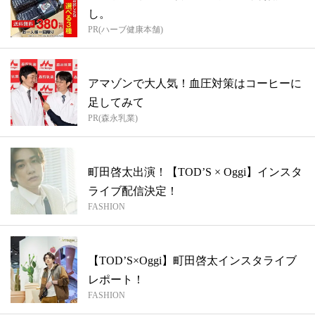
し。
PR(ハーブ健康本舗)
アマゾンで大人気！血圧対策はコーヒーに
足してみて
PR(森永乳業)
町田啓太出演！【TOD’S × Oggi】インスタ
ライブ配信決定！
FASHION
【TOD’S×Oggi】町田啓太インスタライブ
レポート！
FASHION