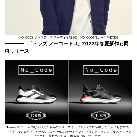
NO_CODE ジップアップ フーディ￥72,600・NO_CODE Tシャツ￥47,300
「トッズ ノーコード J」2022年春夏新作も同
時リリース
“Journey”の「J」がつけられたこちらのシリーズは、アクティブに活動したい人におすすめ。
サイドにTシェイプ、ヒールカウンターにステートメント プリント、タンとプルストラップ
にロゴと、抜群のデザイン性も兼ね備えています。