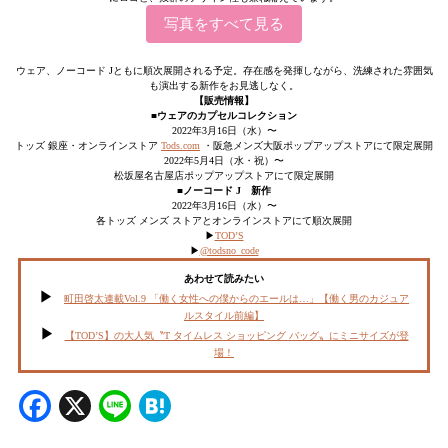
写真をすべて見る
ウェア、ノーコード Jともに順次展開される予定。存在感を発揮しながら、洗練された雰囲気
も演出する新作をお見逃しなく。
【販売情報】
■ウェアのカプセルコレクション
2022年3月16日（水）〜
トッズ 銀座・オンラインストア
Tods.com
・阪急メンズ大阪ポップアップストアにて限定展開
2022年5月4日（水・祝）〜
松坂屋名古屋店ポップアップストアにて限定展開
■ノーコード J 新作
2022年3月16日（水）〜
各トッズ メンズ ストアとオンラインストアにて順次展開
▶︎
TOD’S
▶︎
@todsno_code
あわせて読みたい
町田啓太連載Vol.9 「働く女性への僕からのエールは…」【働く男のカジュア
ルスタイル前編】
【TOD’S】の大人気〝T タイムレス ショッピング バッグ〟にミニサイズが登
場！
Facebook
X
Line
Hatena