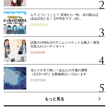
ん!? どういうこと？ 安堵から一転、女の勘はほ
ぼほぼ当たる！【中学生ママ（40…
LIFESTYLE
話題のUNIQLOのデニムジャケットを購入！春気
分投入のコーディネート
FASHION
当たりすぎて怖い！あなたの今週の運勢
（2/23〜3/1）を数秘術占いで占います
FORTUNE
もっと見る