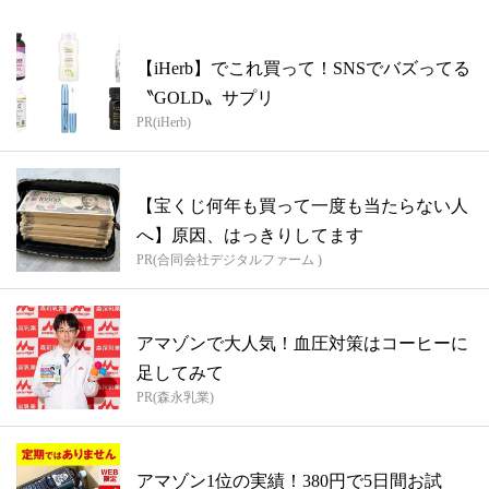
【iHerb】でこれ買って！SNSでバズってる
〝GOLD〟サプリ
PR(iHerb)
【宝くじ何年も買って一度も当たらない人
へ】原因、はっきりしてます
PR(合同会社デジタルファーム )
アマゾンで大人気！血圧対策はコーヒーに
足してみて
PR(森永乳業)
アマゾン1位の実績！380円で5日間お試