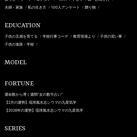
夫婦・家族
私の生き方
100人アンケート
贈り物
/
/
/
/
EDUCATION
子供の五感を育てる
学校行事コーデ
教育現場より
子供の習い事
/
/
/
/
子供の進路・学校
/
MODEL
FORTUNE
運命数から導く週間“女の数字占い”
【2月の運勢】琉球風水志シウマの九星気学
【2026年の運勢】琉球風水志シウマの九星気学
SERIES