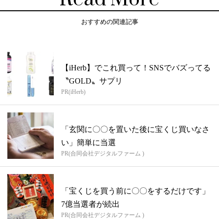
おすすめの関連記事
【iHerb】でこれ買って！SNSでバズってる
〝GOLD〟サプリ
PR(iHerb)
「玄関に〇〇を置いた後に宝くじ買いなさ
い」簡単に当選
PR(合同会社デジタルファーム )
「宝くじを買う前に〇〇をするだけです」
7億当選者が続出
PR(合同会社デジタルファーム )