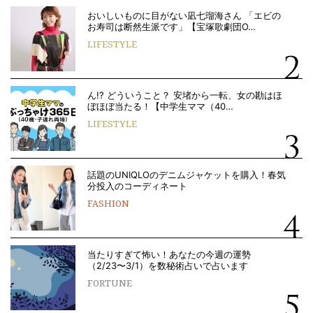
おいしいものに目がない凪七瑠海さん 「エビの
お寿司は断然生派です」【宝塚歌劇団O…
LIFESTYLE
ん!? どういうこと？ 安堵から一転、女の勘はほ
ぼほぼ当たる！【中学生ママ（40…
LIFESTYLE
話題のUNIQLOのデニムジャケットを購入！春気
分投入のコーディネート
FASHION
当たりすぎて怖い！あなたの今週の運勢
（2/23〜3/1）を数秘術占いで占います
FORTUNE