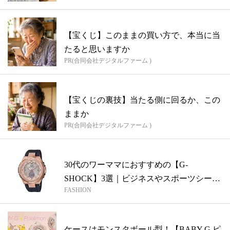
【宝くじ】このままの買い方で、本当に当
たると思いますか
PR(合同会社デジタルファーム )
【宝くじの裏技】当たる側に回るか、この
ままか
PR(合同会社デジタルファーム )
30代のワーママにおすすめの【G-
SHOCK】3選｜ビジネスやスポーツシーン
FASHION
にも...
ケースはモンスタボール型！【BABY-G ピ