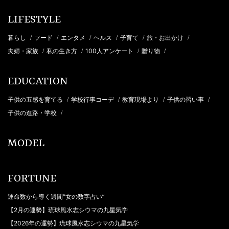
LIFESTYLE
暮らし
フード
エンタメ
ヘルス
子育て
旅・お出かけ
/
/
/
/
/
/
夫婦・家族
私の生き方
100人アンケート
贈り物
/
/
/
/
EDUCATION
子供の五感を育てる
学校行事コーデ
教育現場より
子供の習い事
/
/
/
/
子供の進路・学校
/
MODEL
FORTUNE
運命数から導く週間“女の数字占い”
【2月の運勢】琉球風水志シウマの九星気学
【2026年の運勢】琉球風水志シウマの九星気学