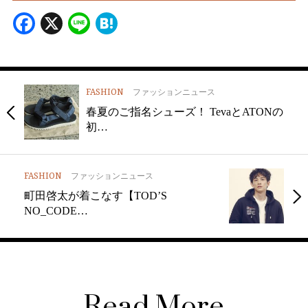
Facebook
X
Line
Hatena
FASHION
ファッションニュース
春夏のご指名シューズ！ TevaとATONの
初…
FASHION
ファッションニュース
町田啓太が着こなす【TOD’S
NO_CODE…
Read More