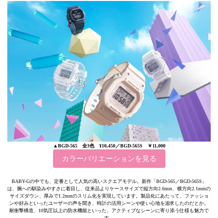
▲
BGD-565 全3色 ¥10,450／BGD-565S ￥11,000
カラーバリエーションを見る
BABY-Gの中でも、定番として人気の高いスクエアモデル。新作「BGD-565／BGD-565S」
は、腕への馴染みやすさに着目し、従来品よりケースサイズで縦方向2.6mm、横方向2.1mmの
サイズダウン、厚みで1.2mmのスリム化を実現しています。製品化にあたって、ファッショ
ンや好みといったユーザーの声を聞き、時計の活用シーンや使い心地を追求したのだとか。
耐衝撃構造、10気圧以上の防水機能といった、アクティブなシーンに寄り添う仕様も魅力で
す。