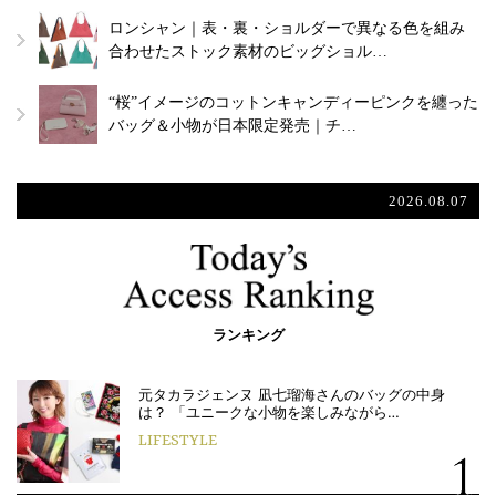
ロンシャン｜表・裏・ショルダーで異なる色を組み
合わせたストック素材のビッグショル…
“桜”イメージのコットンキャンディーピンクを纏った
バッグ＆小物が日本限定発売｜チ…
2026.08.07
ランキング
元タカラジェンヌ 凪七瑠海さんのバッグの中身
は？ 「ユニークな小物を楽しみながら…
LIFESTYLE