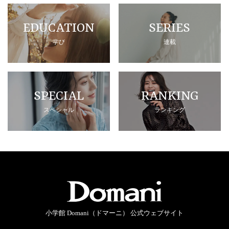
EDUCATION
SERIES
学び
連載
SPECIAL
RANKING
スペシャル
ランキング
小学館 Domani（ドマーニ） 公式ウェブサイト