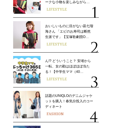
ークな小物を楽しみながら…
LIFESTYLE
おいしいものに目がない凪七瑠
海さん 「エビのお寿司は断然
生派です」【宝塚歌劇団O…
LIFESTYLE
ん!? どういうこと？ 安堵から
一転、女の勘はほぼほぼ当た
る！【中学生ママ（40…
LIFESTYLE
話題のUNIQLOのデニムジャケ
ットを購入！春気分投入のコー
ディネート
FASHION