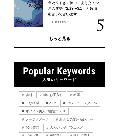
当たりすぎて怖い！あなたの今
週の運勢（2/23〜3/1）を数秘
術占いで占います
FORTUNE
もっと見る
人気のキーワード
診断
服のお手入れ
韓国
こなれ感
ヘア
セレモニースタイル
オフィス美人の偏愛コスメ
ノーテクメーク
みんなの愛用品レポート
40代美容
大人のプチプラコスメ
プチプラ
無印良品
楽して美人