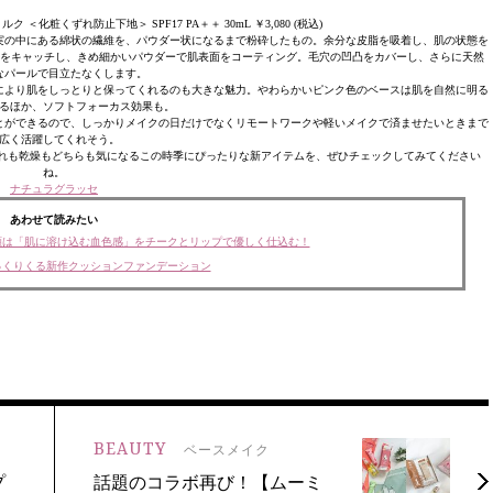
化粧くずれ防止下地＞ SPF17 PA＋＋ 30mL ￥3,080 (税込)
実の中にある綿状の繊維を、パウダー状になるまで粉砕したもの。余分な皮脂を吸着し、肌の状態を
皮脂をキャッチし、きめ細かいパウダーで肌表面をコーティング。毛穴の凹凸をカバーし、さらに天然
なパールで目立たなくします。
により肌をしっとりと保ってくれるのも大きな魅力。やわらかいピンク色のベースは肌を自然に明る
るほか、ソフトフォーカス効果も。
とができるので、しっかりメイクの日だけでなくリモートワークや軽いメイクで済ませたいときまで
広く活躍してくれそう。
ずれも乾燥もどちらも気になるこの時季にぴったりな新アイテムを、ぜひチェックしてみてください
ね。
ナチュラグラッセ
あわせて読みたい
顔は「肌に溶け込む血色感」をチークとリップで優しく仕込む！
っくりくる新作クッションファンデーション
BEAUTY
ベースメイク
プ
話題のコラボ再び！【ムーミ