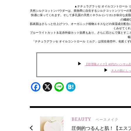
▲ナチュラグラッセ オイルコントロール ミルク ＜
天然シルクコットンパウダーは、亜熱帯に自生するシルクコットンツリーの
快適に保ってくれます。そして多孔質の天然ミネラル (シリカ) が余分な
の繊細
肌表面はさらっと仕上げつつ、オーガニック植物エキスなどの保湿成分配合
くみせてくれ
ブルーライトカット＆近赤外線カット効果もあり、さらに石けんで落とすこ
幅
「ナチュラグラッセ オイルコントロール ミルク」は現在発売中。化粧く
【管理職メイク】40代のハンサム
大人の肌にし
Facebook
X
Line
Hatena
BEAUTY
ベースメイク
圧倒的つるんと肌！【エス