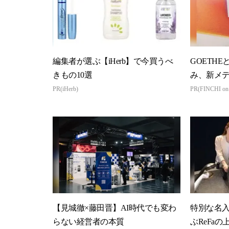
編集者が選ぶ【iHerb】で今買うべ
GOETHE
きもの10選
み、新メ
PR(iHerb)
PR(FINCHI o
【見城徹×藤田晋】AI時代でも変わ
特別な名入
らない経営者の本質
ぶReFaの