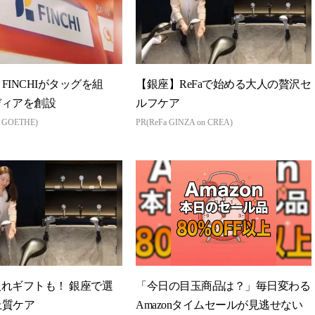
とFINCHIがタッグを組
【銀座】ReFaで始める大人の贅沢セ
ディアを創設
ルフケア
n GOETHE)
PR(ReFa GINZA on CREA)
れギフトも！ 銀座で選
「今日の目玉商品は？」毎日変わる
上質ケア
Amazonタイムセールが見逃せない