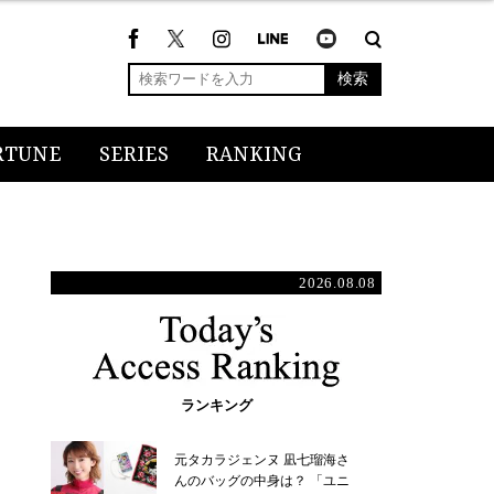
検索
RTUNE
SERIES
RANKING
2026.08.08
ランキング
元タカラジェンヌ 凪七瑠海さ
んのバッグの中身は？ 「ユニ