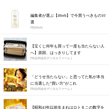
編集者が選ぶ【iHerb】で今買うべきもの10
選
PR(iHerb)
【宝くじ何年も買って一度も当たらない人
へ】原因、はっきりしてます
PR(合同会社デジタルファーム )
「どうせ当たらない」と思ってた私が本当
に当選した“買い方”がこれ
PR(合同会社デジタルファーム )
【昭和43年以前生まれはロト６この数字を