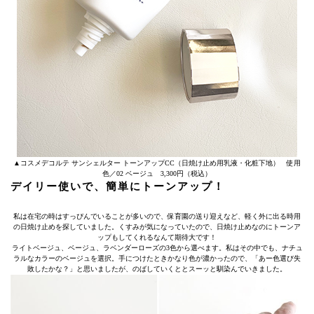
▲コスメデコルテ サンシェルター トーンアップCC（日焼け止め用乳液・化粧下地） 使用
色／02 ベージュ 3,300円（税込）
デイリー使いで、簡単にトーンアップ！
私は在宅の時はすっぴんでいることが多いので、保育園の送り迎えなど、軽く外に出る時用
の日焼け止めを探していました。くすみが気になっていたので、日焼け止めなのにトーンア
ップもしてくれるなんて期待大です！
ライトベージュ、ベージュ、ラベンダーローズの3色から選べます。私はその中でも、ナチュ
ラルなカラーのベージュを選択。手につけたときかなり色が濃かったので、「あー色選び失
敗したかな？」と思いましたが、のばしていくととスーッと馴染んでいきました。