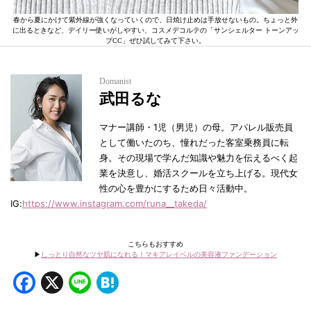
春から夏にかけて紫外線が強くなっていくので、日焼け止めは手放せないもの。ちょっと外
に出るときなど、デイリー使いがしやすい、コスメデコルテの「サンシェルター トーンアッ
プCC」ぜひ試してみて下さい。
Domanist
武田るな
マナー講師・1児（男児）の母。アパレル販売員
として働いたのち、憧れだった客室乗務員に転
身。その現場で学んだ知識や魅力を伝えるべく起
業を決意し、婚活スクールを立ち上げる。現代女
性の心を豊かにするため日々活動中。
IG:
https://www.instagram.com/runa__takeda/
こちらもおすすめ
▶︎
しっとり自然なツヤ肌になれる！マキアレイベルの美容液ファンデーション
Facebook
X
Line
Hatena