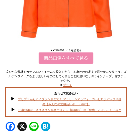
▲¥220,000 （予定価格）
商品画像をすべて見る
涼やかな素材やカラフルなアイテムを投入したら、お出かけの足まで軽やかになりそう。ゴ
ールデンウィークをより楽しいものにしてくれること間違いなしのラインナップ、ぜひチェ
ックを。
▶︎
プラダ
あわせて読みたい
プリプラからハイブランドまで！ アラサー&アラフォーのヘビロテバッグ10連
発【みんなの愛用品レポート2022】
仕事や趣味、さまざまな事柄で使える【醍醐味】の「醍醐」とはいったい何？
Facebook
X
Line
Hatena