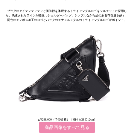
プラダのアイデンティティと価値観を体現するトライアングルロゴをシルエットに採用し
た、洗練されたラインが際立つショルダーバッグ。シンプルながら品のある存在感を醸す、
同色のエンボス加工のロゴとバックのエナメルメタルのトライアングルロゴがポイント。
▲¥286,000（予定価格）［H14 W26 D12cm］
商品画像をすべて見る