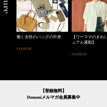
中身
【ワーママのきれいめカジ
心地よくいられる
ュアル通勤】
とは
FASHION
FASHION
【登録無料】
Domaniメルマガ会員募集中