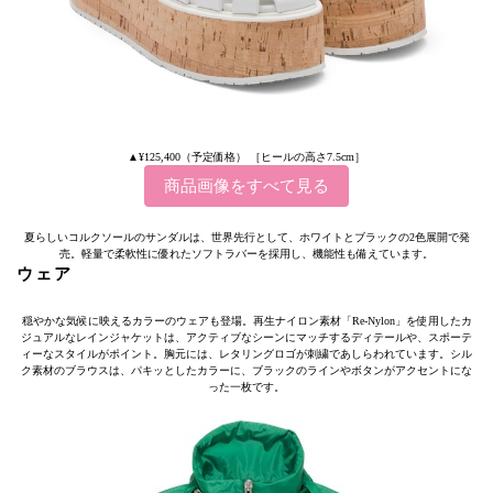
▲¥125,400（予定価格） ［ヒールの高さ7.5cm］
商品画像をすべて見る
夏らしいコルクソールのサンダルは、世界先行として、ホワイトとブラックの2色展開で発
売。軽量で柔軟性に優れたソフトラバーを採用し、機能性も備えています。
ウェア
穏やかな気候に映えるカラーのウェアも登場。再生ナイロン素材「Re-Nylon」を使用したカ
ジュアルなレインジャケットは、アクティブなシーンにマッチするディテールや、スポーテ
ィーなスタイルがポイント。胸元には、レタリングロゴが刺繍であしらわれています。シル
ク素材のブラウスは、パキッとしたカラーに、ブラックのラインやボタンがアクセントにな
った一枚です。