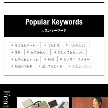
人気のキーワード
着こなしマンネリ
こなれ感
大人の女子力
診断
服のお手入れ
忙しくてもおしゃれ
仕事もおしゃれも
韓国
セレモニースタイル
気温別の服装
楽しておしゃれ
大人かっこいい