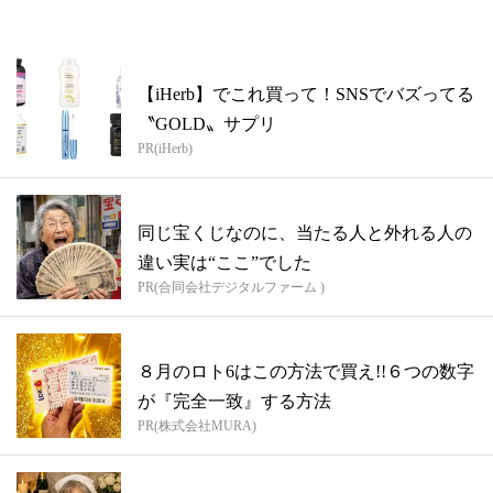
【iHerb】でこれ買って！SNSでバズってる
〝GOLD〟サプリ
PR(iHerb)
同じ宝くじなのに、当たる人と外れる人の
違い実は“ここ”でした
PR(合同会社デジタルファーム )
８月のロト6はこの方法で買え!!６つの数字
が『完全一致』する方法
PR(株式会社MURA)