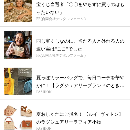
宝くじ当選者「〇〇をやらずに買うのはも
ったいない」
PR(合同会社デジタルファーム )
同じ宝くじなのに、当たる人と外れる人の
違い実は“ここ”でした
PR(合同会社デジタルファーム )
夏っぽカラーバッグで、毎日コーデを華や
かに！【ラグジュアリーブランドのときめ
FASHION
き小...
夏おしゃれにご指名！ 【ルイ･ヴィトン】
のラグジュアリーラフィア小物
FASHION