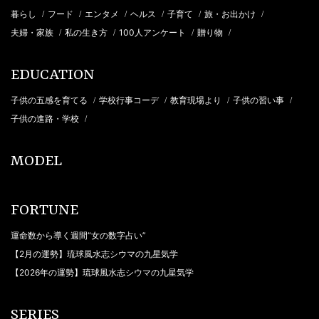
暮らし
フード
エンタメ
ヘルス
子育て
旅・お出かけ
/
/
/
/
/
/
夫婦・家族
私の生き方
100人アンケート
贈り物
/
/
/
/
EDUCATION
子供の五感を育てる
学校行事コーデ
教育現場より
子供の習い事
/
/
/
/
子供の進路・学校
/
MODEL
FORTUNE
運命数から導く週間“女の数字占い”
【2月の運勢】琉球風水志シウマの九星気学
【2026年の運勢】琉球風水志シウマの九星気学
SERIES