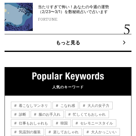
当たりすぎて怖い！あなたの今週の運勢
（2/23〜3/1）を数秘術占いで占います
FORTUNE
もっと見る
人気のキーワード
着こなしマンネリ
こなれ感
大人の女子力
診断
服のお手入れ
忙しくてもおしゃれ
仕事もおしゃれも
韓国
セレモニースタイル
気温別の服装
楽しておしゃれ
大人かっこいい