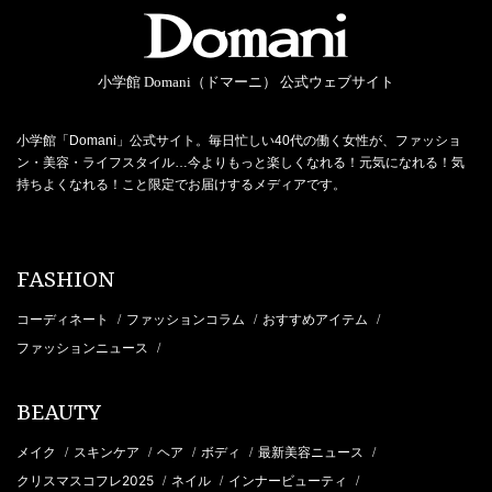
小学館 Domani（ドマーニ） 公式ウェブサイト
小学館「Domani」公式サイト。毎日忙しい40代の働く女性が、ファッショ
ン・美容・ライフスタイル…今よりもっと楽しくなれる！元気になれる！気
持ちよくなれる！こと限定でお届けするメディアです。
FASHION
コーディネート
ファッションコラム
おすすめアイテム
/
/
/
ファッションニュース
/
BEAUTY
メイク
スキンケア
ヘア
ボディ
最新美容ニュース
/
/
/
/
/
クリスマスコフレ2025
ネイル
インナービューティ
/
/
/