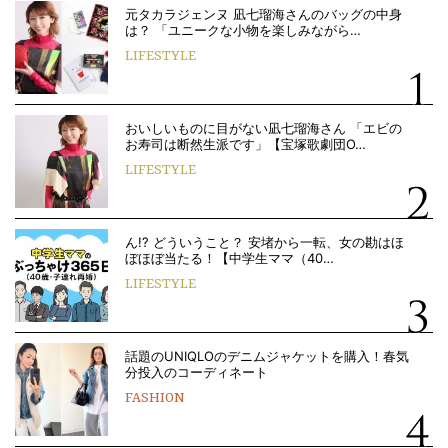
元タカラジェンヌ 凪七瑠海さんのバッグの中身
は？ 「ユニークな小物を楽しみながら…
LIFESTYLE
おいしいものに目がない凪七瑠海さん 「エビの
お寿司は断然生派です」【宝塚歌劇団O…
LIFESTYLE
ん!? どういうこと？ 安堵から一転、女の勘はほ
ぼほぼ当たる！【中学生ママ（40…
LIFESTYLE
話題のUNIQLOのデニムジャケットを購入！春気
分投入のコーディネート
FASHION