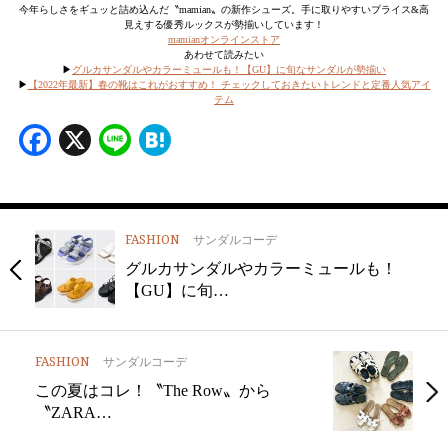
今年らしさをギュッと詰め込んだ〝mamian〟の新作シューズ。手に取りやすいプライス&高
見えする優秀ルックスが勢揃いしています！
mamianオンラインストア
あわせて読みたい
▶︎
グルカサンダルやカラーミュールも！【GU】に旬なサンダルが勢揃い
▶︎
【2022年最新】春の靴はこれがおすすめ！ チェックしておきたいトレンドと定番人気アイ
テム
Facebook
X
Line
Hatena
FASHION
サンダルコーデ
グルカサンダルやカラーミュールも！
【GU】に旬…
FASHION
サンダルコーデ
この夏はコレ！〝The Row〟から
〝ZARA…