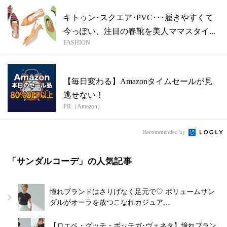
キトゥン･スクエア･PVC･･･履きやすくて
今っぽい、注目の春靴を美人ママスタイ...
FASHION
【毎日変わる】Amazonタイムセールが見
逃せない！
PR（Amazon）
Recommended by
「サンダルコーデ」の人気記事
憧れブランドはさりげなく足元で♡ ボリュームサン
ダルがオーラを放つこなれカジュア…
【ロエベ・グッチ・ボッテガ･ヴェネタ】憧れブラン