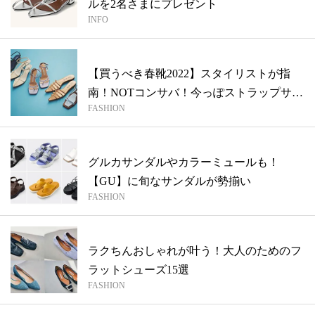
ルを2名さまにプレゼント
INFO
【買うべき春靴2022】スタイリストが指
南！NOTコンサバ！今っぽストラップサ
FASHION
ン...
グルカサンダルやカラーミュールも！
【GU】に旬なサンダルが勢揃い
FASHION
ラクちんおしゃれが叶う！大人のためのフ
ラットシューズ15選
FASHION