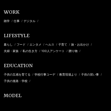
WORK
雑学
仕事
デジタル
/
/
/
LIFESTYLE
暮らし
フード
エンタメ
ヘルス
子育て
旅・お出かけ
/
/
/
/
/
/
夫婦・家族
私の生き方
100人アンケート
贈り物
/
/
/
/
EDUCATION
子供の五感を育てる
学校行事コーデ
教育現場より
子供の習い事
/
/
/
/
子供の進路・学校
/
MODEL