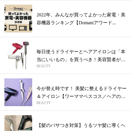
2022年、みんなが買ってよかった家電・美
容機器ランキング【Domaniアワード...
毎日使うドライヤーとヘアアイロンは「本
当にいいもの」を買うべき！美容賢者が選
BEAUTY
んだ...
今が替え時です！ 美髪に整えるドライヤー
＆アイロン【ワーママベスコス／ヘアの美
BEAUTY
容...
【髪のパサつき対策】うるツヤ髪に導くヘ