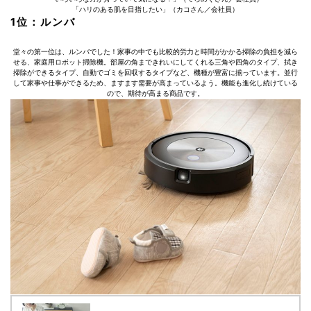
「ハリのある肌を目指したい」（カコさん／会社員）
1位：ルンバ
堂々の第一位は、ルンバでした！家事の中でも比較的労力と時間がかかる掃除の負担を減ら
せる、家庭用ロボット掃除機。部屋の角まできれいにしてくれる三角や四角のタイプ、拭き
掃除ができるタイプ、自動でゴミを回収するタイプなど、機種が豊富に揃っています。並行
して家事や仕事ができるため、ますます需要が高まっているよう。機能も進化し続けている
ので、期待が高まる商品です。