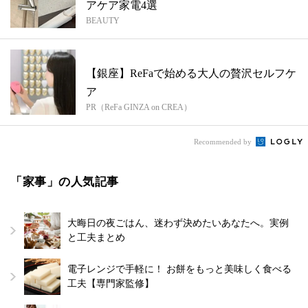
アケア家電4選
BEAUTY
【銀座】ReFaで始める大人の贅沢セルフケ
ア
PR（ReFa GINZA on CREA）
Recommended by
「家事」の人気記事
大晦日の夜ごはん、迷わず決めたいあなたへ。実例
と工夫まとめ
電子レンジで手軽に！ お餅をもっと美味しく食べる
工夫【専門家監修】