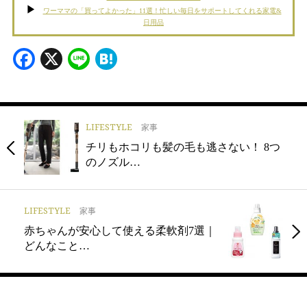
ワーママの「買ってよかった」11選！忙しい毎日をサポートしてくれる家電&
日用品
Facebook
X
Line
Hatena
LIFESTYLE
家事
チリもホコリも髪の毛も逃さない！ 8つ
のノズル…
LIFESTYLE
家事
赤ちゃんが安心して使える柔軟剤7選｜
どんなこと…