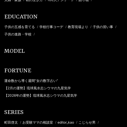
EDUCATION
子供の五感を育てる
学校行事コーデ
教育現場より
子供の習い事
/
/
/
/
子供の進路・学校
/
MODEL
FORTUNE
運命数から導く週間“女の数字占い”
【2月の運勢】琉球風水志シウマの九星気学
【2026年の運勢】琉球風水志シウマの九星気学
SERIES
町田啓太
お受験ママの相談室
editor_kao
こじらせ男
/
/
/
/