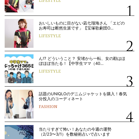
LIFESTYLE
おいしいものに目がない凪七瑠海さん 「エビの
お寿司は断然生派です」【宝塚歌劇団O…
LIFESTYLE
ん!? どういうこと？ 安堵から一転、女の勘はほ
ぼほぼ当たる！【中学生ママ（40…
LIFESTYLE
話題のUNIQLOのデニムジャケットを購入！春気
分投入のコーディネート
FASHION
当たりすぎて怖い！あなたの今週の運勢
（2/23〜3/1）を数秘術占いで占います