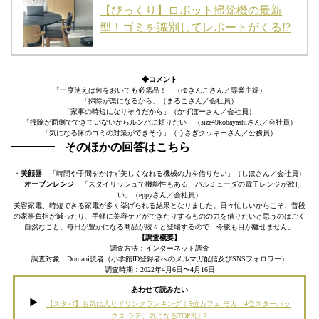
【びっくり】ロボット掃除機の最新
型！ゴミを識別してレポートがくる!?
◆コメント
「一度使えば何をおいても必需品！」（ゆきんこさん／専業主婦）
「掃除が楽になるから」（まるこさん／会社員）
「家事の時短になりそうだから」（かずぼーさん／会社員）
「掃除が面倒でできていないからルンバに頼りたい」（size49kobayashiさん／会社員）
「気になる床のゴミの対策ができそう」（うさぎクッキーさん／公務員）
そのほかの回答はこちら
・
美顔器
「時間や手間をかけず美しくなれる機械の力を借りたい」（しほさん／会社員）
・
オーブンレンジ
「スタイリッシュで機能性もある、バルミューダの電子レンジが欲し
い」（eppyさん／会社員）
美容家電、時短できる家電が多く挙げられる結果となりました。日々忙しいからこそ、普段
の家事負担が減ったり、手軽に美容ケアができたりするものの力を借りたいと思うのはごく
自然なこと。毎日が豊かになる商品が続々と登場するので、今後も目が離せません。
【調査概要】
調査方法：インターネット調査
調査対象：Domani読者（小学館ID登録者へのメルマガ配信及びSNSフォロワー）
調査時期：2022年4月6日〜4月16日
あわせて読みたい
【スタバ】お気に入りドリンクランキング｜5位カフェ モカ、4位スターバッ
クス ラテ、気になるTOP3は？