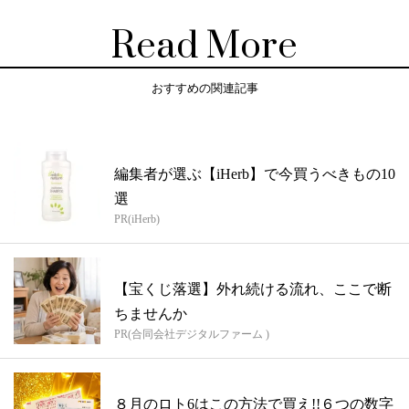
Read More
おすすめの関連記事
編集者が選ぶ【iHerb】で今買うべきもの10
選
PR(iHerb)
【宝くじ落選】外れ続ける流れ、ここで断
ちませんか
PR(合同会社デジタルファーム )
８月のロト6はこの方法で買え!!６つの数字