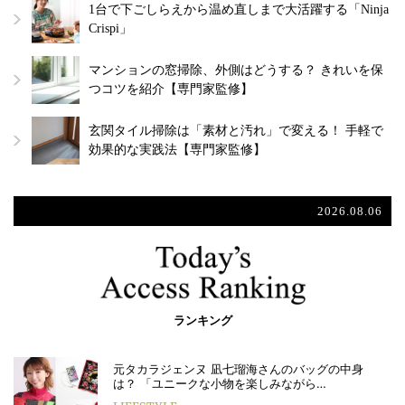
1台で下ごしらえから温め直しまで大活躍する「Ninja
Crispi」
マンションの窓掃除、外側はどうする？ きれいを保
つコツを紹介【専門家監修】
玄関タイル掃除は「素材と汚れ」で変える！ 手軽で
効果的な実践法【専門家監修】
2026.08.06
ランキング
元タカラジェンヌ 凪七瑠海さんのバッグの中身
は？ 「ユニークな小物を楽しみながら…