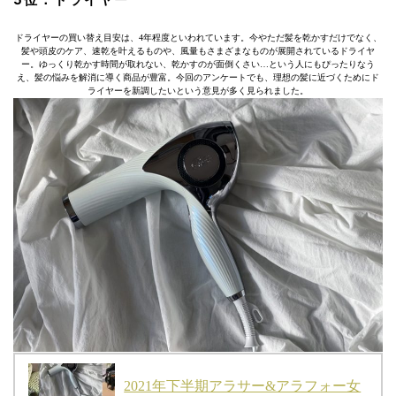
ドライヤーの買い替え目安は、4年程度といわれています。今やただ髪を乾かすだけでなく、
髪や頭皮のケア、速乾を叶えるものや、風量もさまざまなものが展開されているドライヤ
ー。ゆっくり乾かす時間が取れない、乾かすのが面倒くさい…という人にもぴったりなう
え、髪の悩みを解消に導く商品が豊富。今回のアンケートでも、理想の髪に近づくためにド
ライヤーを新調したいという意見が多く見られました。
2021年下半期アラサー&アラフォー女