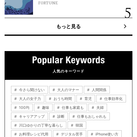
FORTUNE
もっと見る
人気のキーワード
今さら聞けない
大人のマナー
人間関係
大人の女子力
おうち時間
育児
仕事効率化
100均
趣味
仕事も家庭も
夫婦
キャリアアップ
診断
仕事もおしゃれも
川口ゆかりの丁寧な暮らし
韓国
お料理レシピ代用
デジタル苦手
iPhone使い方