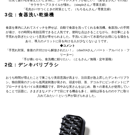
「出先で髪の毛を整えたいとき用に、コードレスタイプが欲しい」（あるまさん／その他）
「サラサラヘアスタイルが憧れ」（simpleさん／専業主婦）
「毛先がバサつくときの対策として」（ちろるんさん／専業主婦）
3位：食器洗い乾燥機
食器を庫内に入れてスイッチを押せば、自動で食器を洗ってくれる食洗機。食器洗いの手間
が省け、その時間を有効活用できると人気です。便利な点はさることながら、水仕事による
手荒れを防ぎたいという意見が寄せられました。手洗いに比べて水道代がお得になる場合も
あり、導入のメリットに目を向ける人が少なくないようです。
◆コメント
「手荒れ対策。食後の片付けから解放されたい！」（chie314さん／パート・アルバイト・フ
リーター）
「手が痛いから、食洗機に頼りたい」（ともさん／無職・定年退職）
2位：デンキバリブラシ
おうち時間が増えたことで巣ごもり美容意識が高まり、注目度が急上昇したデンキバリブラ
シ。独自開発のクシから低周波刺激が発され、頭皮や顔、首、デコルテにピンポイントにア
プローチするモバイル美容機器です。田中みな実さんをはじめ、数々の著名人が使用してい
ることで話題に。さまざまなメディアで目にする機会も多く、値段は張るもののケアに取り
入れてみたい！という声が挙げられました。