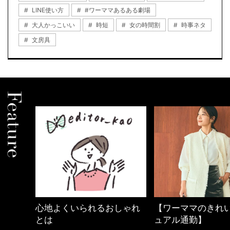
LINE使い方
#ワーママあるある劇場
大人かっこいい
時短
女の時間割
時事ネタ
文房具
の時間
心地よくいられるおしゃれ
【ワーママのきれ
とは
ュアル通勤】