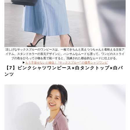
涼しげなサックスブルーのワンピースは、一枚できちんと見えつつちゃんと着映える主役ア
イテム。スタンドカラーの首元デザインに、ハンサムなムードも漂って。ワンピのストライ
プの色をひろって小物を黒で統一すると、洗練された都会的なムードに仕上がる。
▶︎
もう手放せないと確信！ “サックスブルー” の優秀シャツワンピ
【7】ピンクシャツワンピース×白タンクトップ×白パ
ンツ