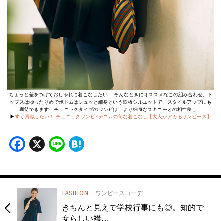
ちょっと差をつけておしゃれに着こなしたい！ そんなときにオススメなこの組み合わせ。ト
ップスはゆったりめでボトムはシュッと細身という鉄板シルエットで、スタイルアップにも
期待できます。チュニックタイプのワンピは、より細身なスキニーとの相性良し。
▶︎
すぐ真似したい！ チュニックワンピ×デニムの旬な着こなし【大人がアガるワンピース】
Facebook
X
Line
Hatena
FASHION
ワンピースコーデ
きちんと見えで学校行事にも◎。知的で
女らしい襟…