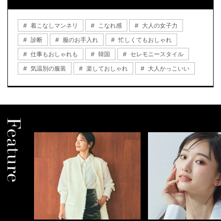
着こなしマンネリ
こなれ感
大人の女子力
診断
服のお手入れ
忙しくてもおしゃれ
仕事もおしゃれも
韓国
セレモニースタイル
気温別の服装
楽しておしゃれ
大人かっこいい