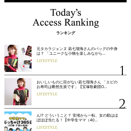
ランキング
元タカラジェンヌ 凪七瑠海さんのバッグの中身
は？ 「ユニークな小物を楽しみながら…
LIFESTYLE
おいしいものに目がない凪七瑠海さん 「エビの
お寿司は断然生派です」【宝塚歌劇団O…
LIFESTYLE
ん!? どういうこと？ 安堵から一転、女の勘はほ
ぼほぼ当たる！【中学生ママ（40…
LIFESTYLE