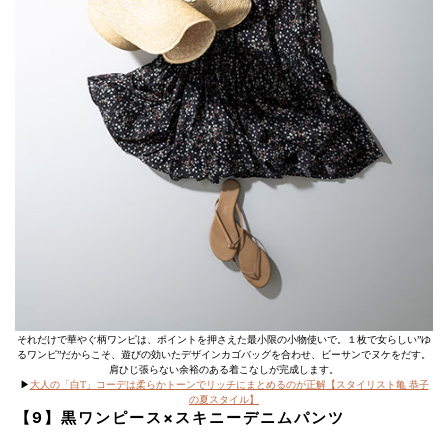
それだけで華やぐ柄ワンピは、ポイントを押さえた最小限の小物使いで。１枚で女らしい”ゆ
るワンピ”だからこそ、遊びの効いたデザインカゴバッグを合わせ、ビーサンでヌケをだす。
肩ひじ張らない余裕のある着こなしが完成します。
▶︎
大人の「白T」コーデは柔らかトーンでリッチにまとめるのが正解【スタイリスト亀 恭子
の夏スタイル】
【9】黒ワンピース×スキニーデニムパンツ