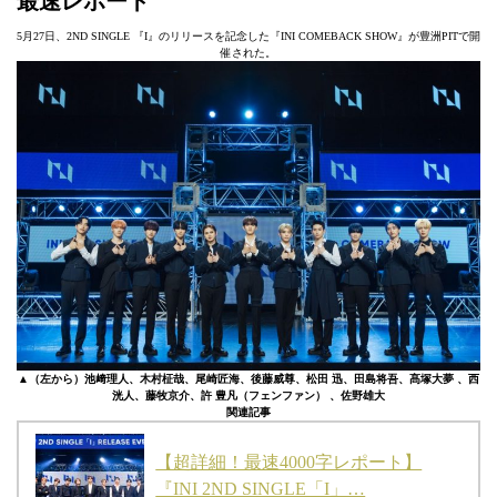
最速レポート
5月27日、2ND SINGLE 『I』のリリースを記念した『INI COMEBACK SHOW』が豊洲PITで開
催された。
▲（左から）池﨑理人、木村柾哉、尾崎匠海、後藤威尊、松田 迅、田島将吾、髙塚大夢 、西
洸人、藤牧京介、
許 豊凡（フェンファン） 、佐野雄大
関連記事
【超詳細！最速4000字レポート】
『INI 2ND SINGLE「I」…