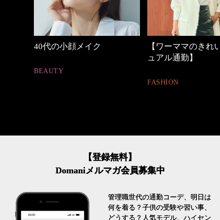
メイク
【ワーママのきれいめカジ
働く女性
ュアル通勤】
FASHION
FASHION
【登録無料】
Domaniメルマガ会員募集中
管理職世代の通勤コーデ、明日は
何を着る？子供の受験や習い事、
どうする？人気モデル、ハイセン