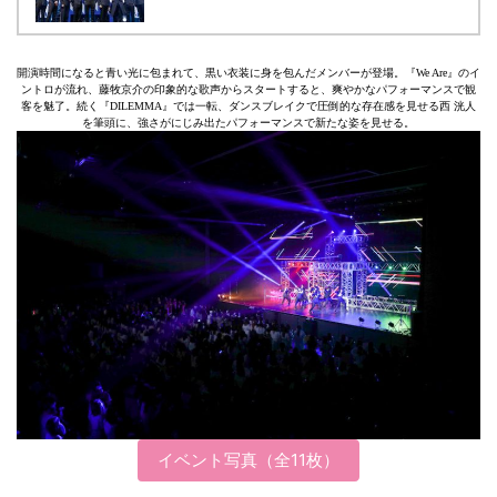
開演時間になると青い光に包まれて、黒い衣装に身を包んだメンバーが登場。『We Are』のイ
ントロが流れ、藤牧京介の印象的な歌声からスタートすると、爽やかなパフォーマンスで観
客を魅了。続く『DILEMMA』では一転、ダンスブレイクで圧倒的な存在感を見せる西 洸人
を筆頭に、強さがにじみ出たパフォーマンスで新たな姿を見せる。
イベント写真（全11枚）