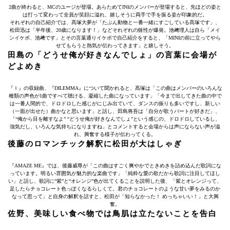
2曲が終わると、MCのユージが登場。あらためてINIのメンバーが登場すると、先ほどの姿と
は打って変わって全員が笑顔に溢れ、嬉しそうに両手で手を振る姿が印象的だ。
それぞれの自己紹介では、髙塚大夢が「たぶん動物と一番一緒にすごしている髙塚です」、
松田迅は「半年後、20歳になります！」などそれぞれの個性が爆発。池﨑理人は自ら「メイ
ンイケボ、池﨑です」とその言葉通りイケボで自己紹介をすると、「MINIの前に立ってやら
せてもらうと熱気が伝わってきます」と嬉しそう。
田島の「どうせ俺が好きなんでしょ」の言葉に会場が
どよめき
『Ｉ』の収録曲、『DILEMMA』について聞かれると、髙塚は「この曲はメンバーのいろんな
種類の声色が1曲ですべて聴ける、凝縮した曲になっています」「今まで出してきた曲の中で
は一番人間的で、ドロドロした感じがにじみ出ていて、ダンスの振りも多いですし、新しい
（一面が出せた）曲かなと思います」と話し、田島将吾は「自分が歌うパートが好きだ」、
「“俺から目を離すなよ” “どうせ俺が好きなんでしょ”という感じの、ドロドロしているし、
強気だし、いろんな気持ちになりますね」とコメントすると会場からは声にならない声が溢
れ、興奮する様子が伝わってくる。
後藤のロマンチック解釈に松田が大はしゃぎ
『AMAZE ME』では、後藤威尊が「この曲はすごく爽やかでときめきを詰め込んだ歌詞にな
っています。明るい雰囲気が魅力的な楽曲です」「純粋な愛の歌だから歌詞に注目してほし
い」と話し、歌詞に“紫”と“オレンジ”色が出てくることを説明した後、「紫とオレンジって、
足したらチョコレート色っぽくなるらしくて。君のチョコレートのような甘い夢をみるのか
なって思って」と自身の解釈を話すと、松田が「知らなかった！ めっちゃいい！」と大興
奮。
佐野、美味しい食べ物では鳥肌は立たないことを告白