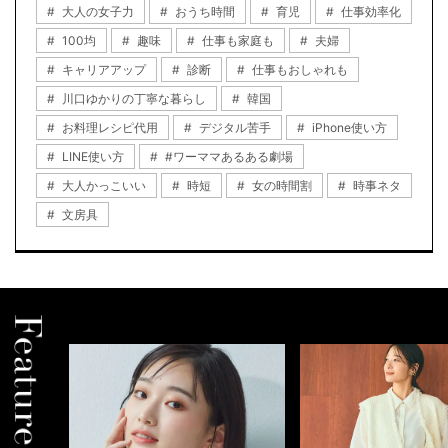
大人の女子力
おうち時間
育児
仕事効率化
100均
趣味
仕事も家庭も
夫婦
キャリアアップ
診断
仕事もおしゃれも
川口ゆかりの丁寧な暮らし
韓国
お料理レシピ代用
デジタル苦手
iPhone使い方
LINE使い方
#ワーママあるある劇場
大人かっこいい
時短
女の時間割
時事ネタ
文房具