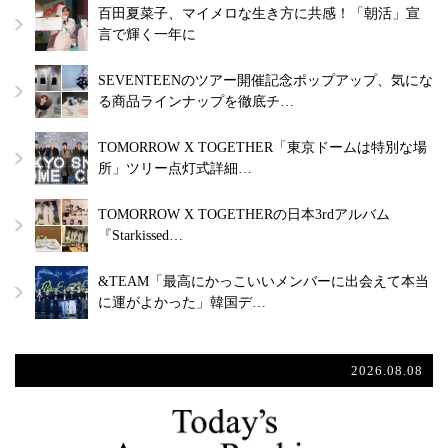
百田夏菜子、マイメロな生き方に共感！「朝活」宣
言で輝く一年に
SEVENTEENのツアー開催記念ポップアップ、気にな
る商品ラインナップを徹底チ…
TOMORROW X TOGETHER「東京ドームは特別な場
所」ツリー点灯式詳細…
TOMORROW X TOGETHERの日本3rdアルバム
『Starkissed…
&TEAM「最高にかっこいいメンバーに出会えて本当
に運がよかった」韓国デ…
2026.08.08