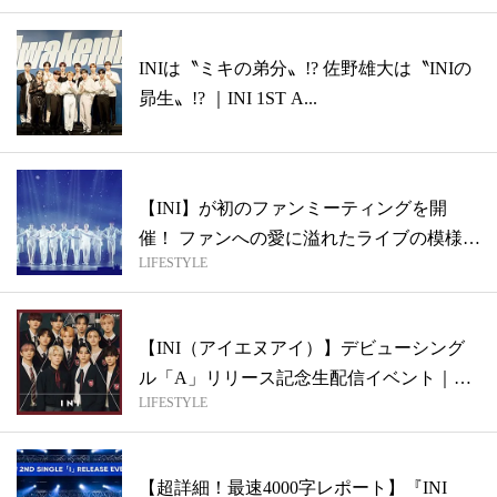
INIは〝ミキの弟分〟!? 佐野雄大は〝INIの
昴生〟!? ｜INI 1ST A...
【INI】が初のファンミーティングを開
催！ ファンへの愛に溢れたライブの模様と
LIFESTYLE
自...
【INI（アイエヌアイ）】デビューシング
ル「A」リリース記念生配信イベント｜超
LIFESTYLE
詳...
【超詳細！最速4000字レポート】『INI