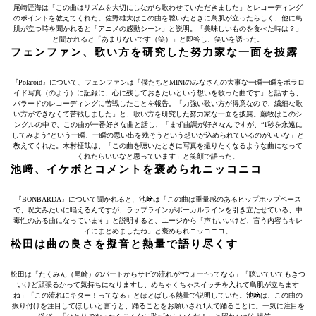
尾崎匠海は「この曲はリズムを大切にしながら歌わせていただきました」とレコーディング
のポイントを教えてくれた。佐野雄大はこの曲を聴いたときに鳥肌が立ったらしく、他に鳥
肌が立つ時を聞かれると「アニメの感動シーン」と説明。「美味しいものを食べた時は？」
と聞かれると「あまりないです（笑）」と即答し、笑いを誘った。
フェンファン、歌い方を研究した努力家な一面を披露
『Polaroid』について、フェンファンは「僕たちとMINIのみなさんの大事な一瞬一瞬をポラロ
イド写真（のよう）に記録に、心に残しておきたいという想いを歌った曲です」と話すも、
バラードのレコーディングに苦戦したことを報告。「力強い歌い方が得意なので、繊細な歌
い方ができなくて苦戦しました」と、歌い方を研究した努力家な一面を披露。藤牧はこのシ
ングルの中で、この曲が一番好きな曲と話し、「まず曲調が好きなんですが、“1秒を永遠に
してみよう”という一瞬、一瞬の思い出を残そうという想いが込められているのがいいな」と
教えてくれた。木村柾哉は、「この曲を聴いたときに写真を撮りたくなるような曲になって
くれたらいいなと思っています」と笑顔で語った。
池﨑、イケボとコメントを褒められニッコニコ
『BONBARDA』について聞かれると、池﨑は「この曲は重量感のあるヒップホップベース
で、呪文みたいに唱えるんですが、ラップラインがボーカルラインを引き立たせている、中
毒性のある曲になっています」と説明すると、ユージから「声もいいけど、言う内容もキレ
イにまとめましたね」と褒められニッコニコ。
松田は曲の良さを擬音と熱量で語り尽くす
松田は「たくみん（尾崎）のパートからサビの流れが“ウォー”ってなる」「聴いていてもきつ
いけど頑張るかって気持ちになりますし、めちゃくちゃスイッチを入れて鳥肌が立ちます
ね」「この流れにキター！ってなる」とほとばしる熱量で説明していた。池﨑は、この曲の
振り付けを注目してほしいと言うと、踊ることをお願いされ1人で踊ることに。一気に注目を