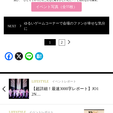
浴び、「ひとりでやったらこんなに恥ずかしいんだ！」と照れながら爆笑。
イベント写真（全11枚）
ゆるいゲームコーナーで会場のファンが幸せな気分
に
1
2
Facebook
X
Line
Hatena
LIFESTYLE
イベントレポート
【超詳細！最速3000字レポート】JO1
2N…
LIFESTYLE
イベントレポート