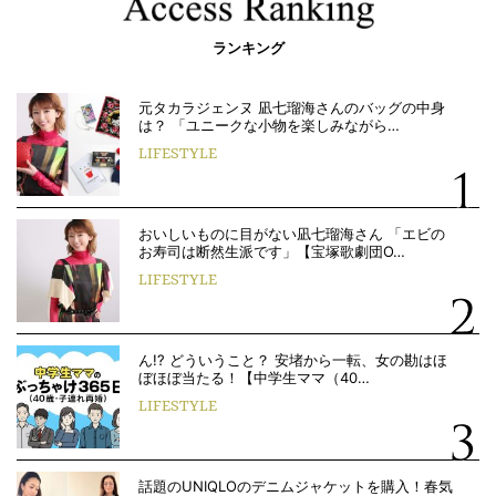
ランキング
元タカラジェンヌ 凪七瑠海さんのバッグの中身
は？ 「ユニークな小物を楽しみながら…
LIFESTYLE
おいしいものに目がない凪七瑠海さん 「エビの
お寿司は断然生派です」【宝塚歌劇団O…
LIFESTYLE
ん!? どういうこと？ 安堵から一転、女の勘はほ
ぼほぼ当たる！【中学生ママ（40…
LIFESTYLE
話題のUNIQLOのデニムジャケットを購入！春気