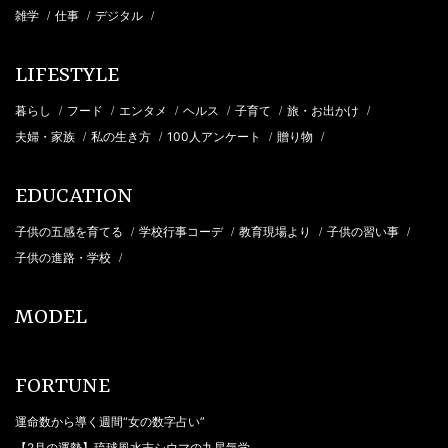
雑学
仕事
デジタル
/
/
/
LIFESTYLE
暮らし
フード
エンタメ
ヘルス
子育て
旅・お出かけ
/
/
/
/
/
/
夫婦・家族
私の生き方
100人アンケート
贈り物
/
/
/
/
EDUCATION
子供の五感を育てる
学校行事コーデ
教育現場より
子供の習い事
/
/
/
/
子供の進路・学校
/
MODEL
FORTUNE
運命数から導く週間“女の数字占い”
【2月の運勢】琉球風水志シウマの九星気学