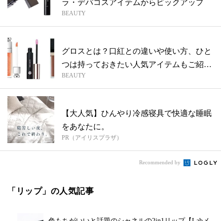
ラ・デパコスアイテムからピックアップ
BEAUTY
グロスとは？口紅との違いや使い方、ひと
つは持っておきたい人気アイテムもご紹
BEAUTY
介！
【大人気】ひんやり冷感寝具で快適な睡眠
をあなたに。
PR（アイリスプラザ）
Recommended by
「リップ」の人気記事
色もちがいいと話題のシャネルの2in1リップ【Labメ