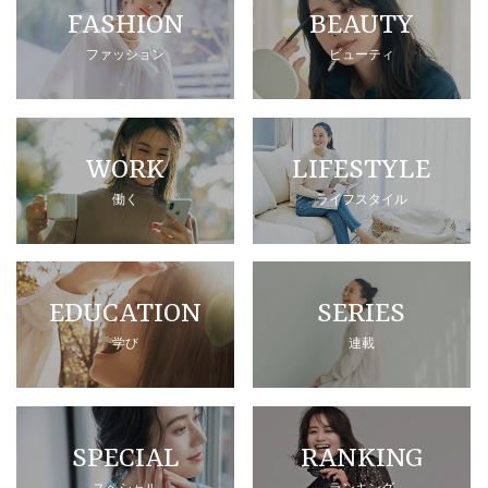
FASHION
BEAUTY
ファッション
ビューティ
WORK
LIFESTYLE
働く
ライフスタイル
EDUCATION
SERIES
学び
連載
SPECIAL
RANKING
スペシャル
ランキング