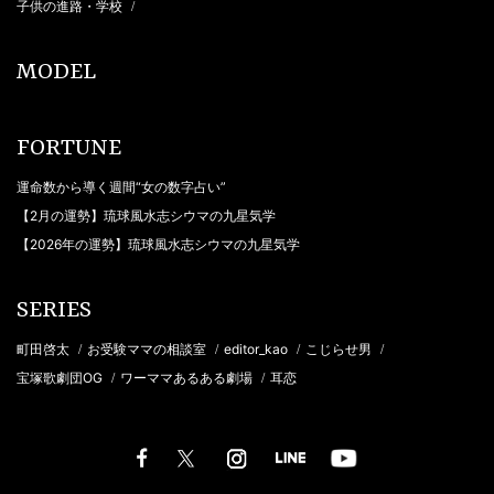
子供の進路・学校
/
MODEL
FORTUNE
運命数から導く週間“女の数字占い”
【2月の運勢】琉球風水志シウマの九星気学
【2026年の運勢】琉球風水志シウマの九星気学
SERIES
町田啓太
お受験ママの相談室
editor_kao
こじらせ男
/
/
/
/
宝塚歌劇団OG
ワーママあるある劇場
耳恋
/
/