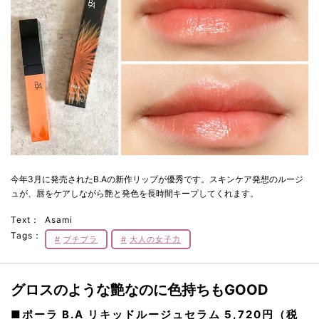
今年3月に発売されたB.Aの新作リップが優秀です。スキンケア発想のルージ
ュが、唇をケアしながら艶と発色を長時間キープしてくれます。
Text：
Asami
Tags：
プチプラ
大人の女子力
グロスのような艶なのに色持ちもGOOD
■ポーラ B.A リキッドルージュセラム 5,720円（税