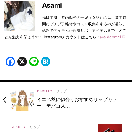
Asami
福岡出身、都内勤務の一児（女児）の母。隙間時
間にプチプラ雑貨やコスメ収集をするのが趣味。
話題のアイテムから掘り出しアイテムまで、とこ
とん魅力を伝えます！ Instagramアカウントはこちら：
@a.domen119
Facebook
X
Line
Hatena
BEAUTY
リップ
イエベ秋に似合うおすすめリップカラ
ー。デパコス…
BEAUTY
リップ