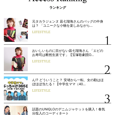
ランキング
元タカラジェンヌ 凪七瑠海さんのバッグの中身
は？ 「ユニークな小物を楽しみながら…
LIFESTYLE
おいしいものに目がない凪七瑠海さん 「エビの
お寿司は断然生派です」【宝塚歌劇団O…
LIFESTYLE
ん!? どういうこと？ 安堵から一転、女の勘はほ
ぼほぼ当たる！【中学生ママ（40…
LIFESTYLE
話題のUNIQLOのデニムジャケットを購入！春気
分投入のコーディネート