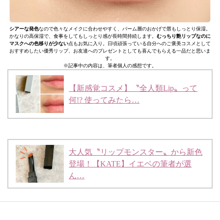
シアーな発色
なので色々なメイクに合わせやすく、バーム層のおかげで唇もしっとり保湿。
かなりの高保湿で、食事をしてもしっとり感が長時間持続します。
むっちり艶リップなのに
マスクへの色移りが少ない
点もお気に入り。日頃頑張っている自分へのご褒美コスメとして
おすすめしたい優秀リップ、お友達へのプレゼントとしても喜んでもらえる一品だと思いま
す。
※記事中の内容は、筆者個人の感想です。
【新感覚コスメ】〝全人類Lip〟って
何!? 使ってみたら…
大人気〝リップモンスター〟から新色
登場！【KATE】イエベの筆者が選
ん…