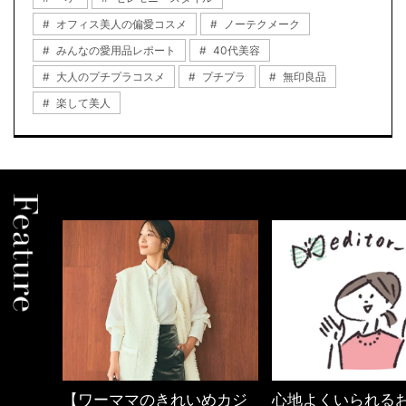
オフィス美人の偏愛コスメ
ノーテクメーク
みんなの愛用品レポート
40代美容
大人のプチプラコスメ
プチプラ
無印良品
楽して美人
めカジ
心地よくいられるおしゃれ
優木まおみさん「