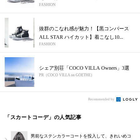
FASHION
ち!?
抜群のこなれ感が魅力！【黒コンバース
ALL STAR ハイカット】着こなし10...
FASHION
シェア別荘「COCO VILLA Owners」3選
PR（COCO VILLA on GOETHE）
Recommended by
「スカートコーデ」の人気記事
男前なステンカラーコートを投入して、きれいめコ