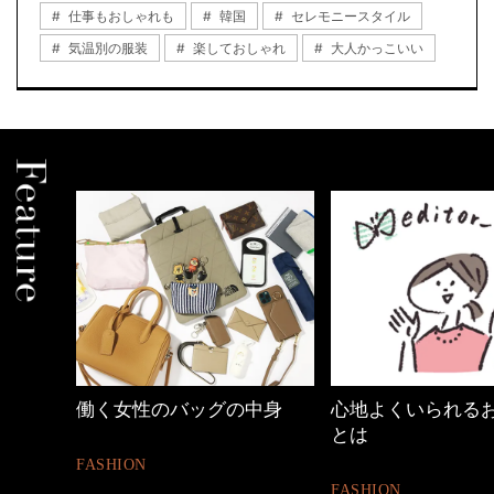
仕事もおしゃれも
韓国
セレモニースタイル
気温別の服装
楽しておしゃれ
大人かっこいい
中身
心地よくいられるおしゃれ
40代の小顔メイク
とは
BEAUTY
FASHION