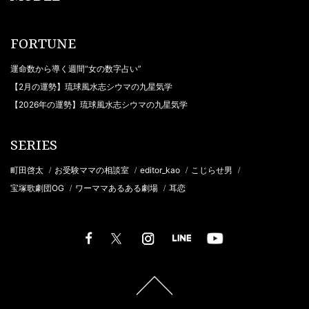
FORTUNE
運命数から導く週間“女の数字占い”
【2月の運勢】琉球風水志シウマの九星気学
【2026年の運勢】琉球風水志シウマの九星気学
SERIES
町田啓太
お受験ママの相談室
editor_kao
こじらせ男
/
/
/
/
宝塚歌劇団OG
ワーママあるある劇場
耳恋
/
/