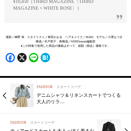
¥10,450（THIRD MAGAZINE〈THIRD
MAGAZINE × WHITE ROSE〉）
撮影／嶋野 旭 スタイリスト／角田かおる ヘア＆メイク／MAKI モデル／小濱なつき
構成／木戸恵子 再構成／WEBDomani編集部
●この特集で使用した商品の価格はすべて、総額（税込）価格です。
Facebook
X
Line
Hatena
FASHION
スカートコーデ
デニムシャツ＆リネンスカートでつくる
大人のリラ…
FASHION
スカートコーデ
ティアードスカートを大人っぽく着るな