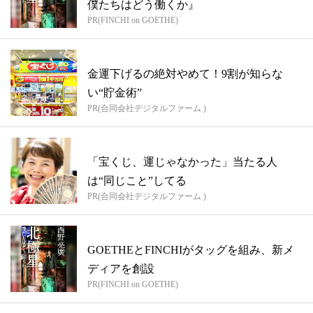
僕たちはどう働くか』
PR(FINCHI on GOETHE)
金運下げるの絶対やめて！9割が知らな
い“貯金術”
PR(合同会社デジタルファーム )
「宝くじ、運じゃなかった」当たる人
は“同じこと”してる
PR(合同会社デジタルファーム )
GOETHEとFINCHIがタッグを組み、新メ
ディアを創設
PR(FINCHI on GOETHE)