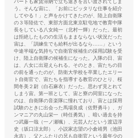
パートも家賃滞納で立ち退きを言い渡されてしま
う。そんな宙に、「お前にピッタリな仕事を紹介
してやる！」と声をかけてきたのが、陸上自衛隊
の３等陸佐で、東部方面北東京駐屯地で教育中隊
長をしている八女純一（北村一輝）だった。最初
は拒絶したものの生活もままならない状況だった
宙は、「訓練生でも給料が出るなら……」という
中途半端な気持ちで自衛官候補生の採用試験を受
け、陸上自衛隊の候補生になった。入隊の日、宙
は、八女に出迎えられる。そのとき、宙たちの目
の前を通ったのが、防衛大学校を卒業したエリー
ト自衛官で、宙たちを指導する教官のひとり、桜
間冬美２尉（白石麻衣）だった。思わず見とれて
しまう宙。第一班として、宙と寮の同室になった
のは、自衛隊の音楽隊に憧れており、宙とは採用
試験のときに出会った馬場良成（佐野勇斗）、ガ
ンマニアの丸山栄一（時任勇気）、暗い過去を持
つ武藤一哉（一ノ瀬颯）、元芸人だという渡辺淳
史（坂口涼太郎）、小説家志望の小倉靖男（池田
永吉）、父とふたりの兄も自衛官という最年少の