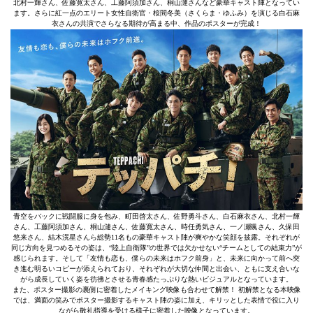
北村一輝さん、佐藤寛太さん、工藤阿須加さん、桐山漣さんなど豪華キャスト陣となってい
ます。さらに紅一点のエリート女性自衛官・桜間冬美（さくらま・ゆふみ）を演じる白石麻
衣さんの共演でさらなる期待が高まる中、作品のポスターが完成！
青空をバックに戦闘服に身を包み、町田啓太さん、佐野勇斗さん、白石麻衣さん、北村一輝
さん、工藤阿須加さん、桐山漣さん、佐藤寛太さん、時任勇気さん、一ノ瀬颯さん、久保田
悠来さん、結木滉星さんら総勢11名もの豪華キャスト陣が爽やかな笑顔を披露。それぞれが
同じ方向を見つめるその姿は、“陸上自衛隊”の世界では欠かせない“チームとしての結束力”が
感じられます。そして「友情も恋も、僕らの未来はホフク前身」と、未来に向かって前へ突
き進む明るいコピーが添えられており、それぞれが大切な仲間と出会い、ともに支え合いな
がら成長していく姿を彷彿とさせる青春感たっぷりな熱いビジュアルとなっています。
また、ポスター撮影の裏側に密着したメイキング映像も合わせて解禁！ 初解禁となる本映像
では、満面の笑みでポスター撮影するキャスト陣の姿に加え、キリッとした表情で役に入り
ながら敬礼指導を受ける様子に密着した映像となっています。