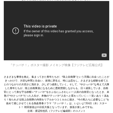
『テッパチ！』ポスター撮影 メイキング映像【フジテレビ広報公式】
さまざまな事情を抱え、集まってきた青年たちが、“陸上自衛隊”という天職に出会ったことが
きっかけで、大切な仲間と出会い、友情に芽生え、時には恋をし、さまざまな経験を経て人
とのつながりの大切さに気付き、少しずつ成長していく。そして、“やけっパチ”な考えで入隊
した青年たちが、陸上自衛隊員になるために悪戦苦闘しながらも、日々成長していき、自衛
官にとって身を守る鉄帽＝“テッパチ”をかぶるにふさわしい一人前の自衛官になったとき、未
熟で“やけっパチ”だった人生が、本物の“テッパチ”人生へと変わっていく―！笑いあり！涙あ
り！知られざる陸上自衛隊の内情をリアルかつコミカルに描き、“今の私たちに必要なこと”を
改めて感じさせてくれる熱血青春ドラマ『テッパチ！』は、いよいよ7月6日（水）スター
ト！ 初回放送は15分拡大版となっています。放送が楽しみですね。
企画：渡辺恒也氏（フジテレビ編成部）のコメント