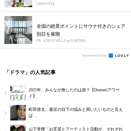
LIFESTYLE
パチ...
全国の絶景ポイントにサウナ付きのシェア
別荘を展開
PR（COCO VILLA on GOETHE）
Recommended by
「ドラマ」の人気記事
2025年、みんなが推したのは誰？【Domaniアワー
ド】
町田啓太、最近の目下の悩みと買いたいものと言え
ば…
山下幸輝「お芝居とアーティスト活動が、それぞれ