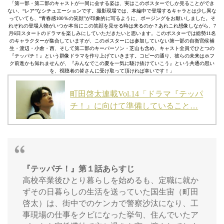
「第一部・第二部のキャストが一同に会する姿は、実はこのポスターでしか見ることができ
ない、“レア”なシチュエーションです。撮影現場では、本編中で登場するキャラとは少し異な
っていても、“青春感100％の笑顔”が印象的に写るように、ポージングをお願いしました。そ
れぞれの登場人物がいつか本当にこの笑顔を見せる時は来るのか？あれこれ想像しながら、7
月6日スタートのドラマを楽しみにしていただきたいと思います。このポスターでは総勢11名
のキャラクターが集合していますが、このポスターには参加していない第一部の自衛官候補
生・渡辺・小倉・西、そして第二部のキーパーソン・芝山も含め、キャスト全員でひとつの
『テッパチ！』という群像ドラマを作り上げていきます。コピーの通り、彼らの未来はホフ
ク前進かも知れませんが、『みんなでこの夏を一気に駆け抜けていこう』という共通の思い
を、視聴者の皆さんに受け取って頂ければ幸いです！」
町田啓太連載Vol.14「ドラマ『テッパ
チ！』に向けて準備していること…
『テッパチ！』第１話あらすじ
高校卒業後ひとり暮らしを始めるも、定職に就か
ずその日暮らしの生活を送っていた国生宙（町田
啓太）は、街中でのケンカで警察沙汰になり、工
事現場の仕事をクビになった挙句、住んでいたア