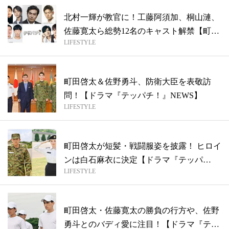
北村一輝が教官に！工藤阿須加、桐山漣、
佐藤寛太ら総勢12名のキャスト解禁【町田
LIFESTYLE
啓...
町田啓太＆佐野勇斗、防衛大臣を表敬訪
問！【ドラマ『テッパチ！』NEWS】
LIFESTYLE
町田啓太が短髪・戦闘服姿を披露！ ヒロイ
ンは白石麻衣に決定【ドラマ『テッパ
LIFESTYLE
チ！』...
町田啓太・佐藤寛太の勝負の行方や、佐野
勇斗とのバディ愛に注目！【ドラマ『テッ