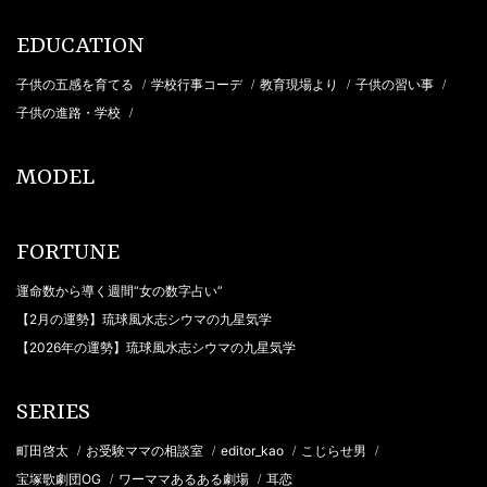
EDUCATION
子供の五感を育てる
学校行事コーデ
教育現場より
子供の習い事
/
/
/
/
子供の進路・学校
/
MODEL
FORTUNE
運命数から導く週間“女の数字占い”
【2月の運勢】琉球風水志シウマの九星気学
【2026年の運勢】琉球風水志シウマの九星気学
SERIES
町田啓太
お受験ママの相談室
editor_kao
こじらせ男
/
/
/
/
宝塚歌劇団OG
ワーママあるある劇場
耳恋
/
/