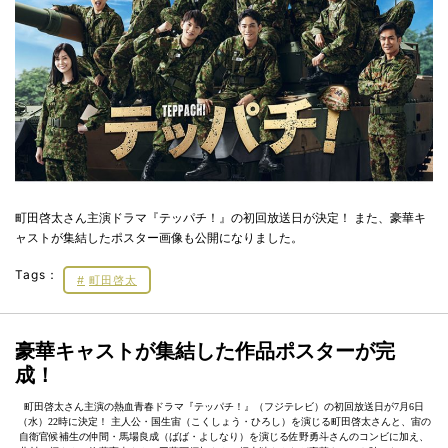
町田啓太さん主演ドラマ『テッパチ！』の初回放送日が決定！ また、豪華キ
ャストが集結したポスター画像も公開になりました。
Tags：
町田啓太
豪華キャストが集結した作品ポスターが完
成！
町田啓太さん主演の熱血青春ドラマ『テッパチ！』（フジテレビ）の初回放送日が7月6日
（水）22時に決定！ 主人公・国生宙（こくしょう・ひろし）を演じる町田啓太さんと、宙の
自衛官候補生の仲間・馬場良成（ばば・よしなり）を演じる佐野勇斗さんのコンビに加え、