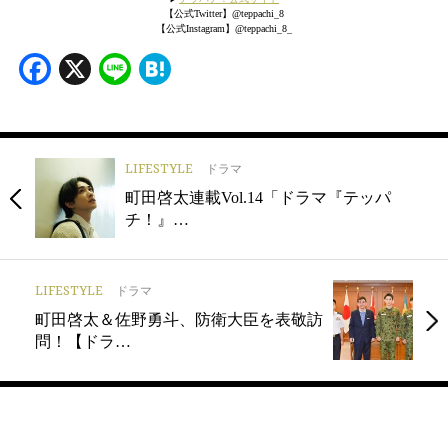
【公式Twitter】@teppachi_8
【公式Instagram】@teppachi_8_
Facebook
X
Line
Hatena
LIFESTYLE
ドラマ
町田啓太連載Vol.14「ドラマ『テッパ
チ！』…
LIFESTYLE
ドラマ
町田啓太＆佐野勇斗、防衛大臣を表敬訪
問！【ドラ…