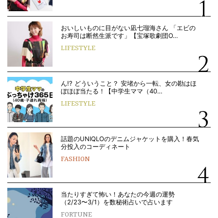
おいしいものに目がない凪七瑠海さん 「エビの
お寿司は断然生派です」【宝塚歌劇団O…
LIFESTYLE
ん!? どういうこと？ 安堵から一転、女の勘はほ
ぼほぼ当たる！【中学生ママ（40…
LIFESTYLE
話題のUNIQLOのデニムジャケットを購入！春気
分投入のコーディネート
FASHION
当たりすぎて怖い！あなたの今週の運勢
（2/23〜3/1）を数秘術占いで占います
FORTUNE