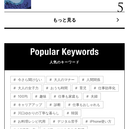
もっと見る
人気のキーワード
今さら聞けない
大人のマナー
人間関係
大人の女子力
おうち時間
育児
仕事効率化
100均
趣味
仕事も家庭も
夫婦
キャリアアップ
診断
仕事もおしゃれも
川口ゆかりの丁寧な暮らし
韓国
お料理レシピ代用
デジタル苦手
iPhone使い方