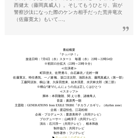
西健太（藤岡真威人）。そしてもうひとり、宙が
警察沙汰になった際のケンカ相手だった荒井竜次
（佐藤寛太）もいて…。
番組概要
『テッパチ！』
放送日時：7月6日（水）スタート 毎週（水） 22時～22時54分
※初回15分拡大（22時～23時９分）
≪出演者≫
町田啓太、佐野勇斗、白石麻衣／北村一輝
佐藤寛太、時任勇気、一ノ瀬 颯、坂口涼太郎、池田永吉、藤岡真威人（第一部）
工藤阿須加、桐山 漣、久保田悠来、結木滉星、水沢林太郎（第二部）
※桐山“漣”のしんにょうの点は正しくはひとつ
≪スタッフ≫
脚本：本田隆朗、関 えり香、諸橋隼人
音楽：廣原秀一朗
主題歌：GENERATIONS from EXILE TRIBE『チカラノカギリ』（rhythm zone）
企画：渡辺恒也、江花松樹
企画・プロデュース：栗原美和子（共同テレビ）
プロデューサー：山崎淳子（共同テレビ）
演出：石川淳一（共同テレビ）、根本和政
制作協力：共同テレビ
制作著作：フジテレビ
▶︎
テッパチ！公式サイト