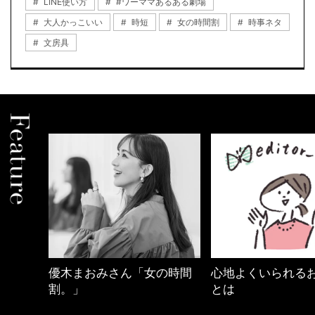
LINE使い方
#ワーママあるある劇場
大人かっこいい
時短
女の時間割
時事ネタ
文房具
めカジ
優木まおみさん「女の時間
心地よくいられる
割。」
とは