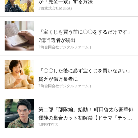
が『完全一致』する方法
PR(株式会社MURA)
「宝くじを買う前に〇〇をするだけです」
7億当選者が続出
PR(合同会社デジタルファーム )
「〇〇した後に必ず宝くじを買いなさい」
貧乏が億万長者に
PR(合同会社デジタルファーム )
第二部「部隊編」始動！ 町田啓太ら豪華俳
優陣の集合カット初解禁【ドラマ『テッパ
LIFESTYLE
チ...